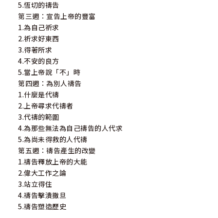
5.恆切的禱告
第三週：宣告上帝的豐富
1.為自己祈求
2.祈求好東西
3.得著所求
4.不安的良方
5.當上帝說「不」時
第四週：為別人禱告
1.什麼是代禱
2.上帝尋求代禱者
3.代禱的範圍
4.為那些無法為自己禱告的人代求
5.為尚未得救的人代禱
第五週：禱告產生的改變
1.禱告釋放上帝的大能
2.偉大工作之論
3.站立得住
4.禱告擊潰撒旦
5.禱告塑造歷史