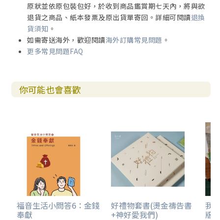
原狀並依原包裝包好，於收到商品鑑賞期七天內，將與欲
退貨之商品、紙本發票及原出貨單寄回。詳細可閱讀
退換
貨須知
。
如需寄送海外，歡迎閱讀
海外訂購常見問題
。
更多常見問題FAQ
你可能也會喜歡
福音生活小問答6：金錢
好禮物套書(燙金禱告書
我
奉獻
+神好愛我們)
版)