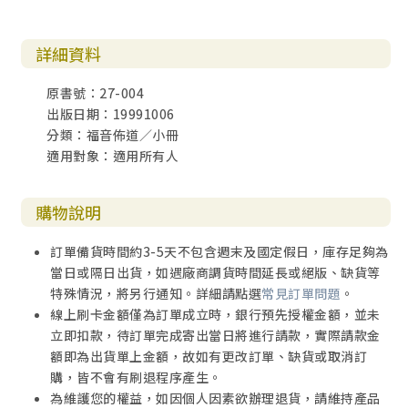
詳細資料
原書號：27-004
出版日期：19991006
分類：福音佈道／小冊
適用對象：適用所有人
購物說明
訂單備貨時間約3-5天不包含週末及國定假日，庫存足夠為
當日或隔日出貨，如遇廠商調貨時間延長或絕版、缺貨等
特殊情況，將另行通知。詳細請點選
常見訂單問題
。
線上刷卡金額僅為訂單成立時，銀行預先授權金額，並未
立即扣款，待訂單完成寄出當日將進行請款，實際請款金
額即為出貨單上金額，故如有更改訂單、缺貨或取消訂
購，皆不會有刷退程序產生。
為維護您的權益，如因個人因素欲辦理退貨，請維持產品