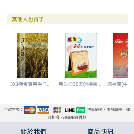
其他人也買了
3X3禱告實用手冊...
新生命30天的禱告...
滿福寶(中英文)
付款方式：
傳真刷卡、虛擬轉帳、郵
政劃撥、超商取貨付款
關於我們
商品快訊