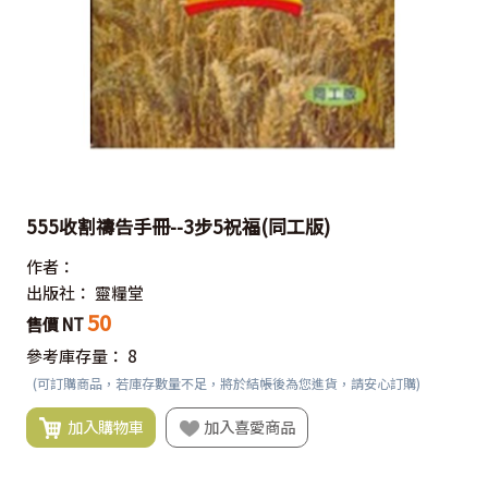
555收割禱告手冊--3步5祝福(同工版)
作者：
出版社：
靈糧堂
50
售價 NT
參考庫存量：
8
(可訂購商品，若庫存數量不足，將於結帳後為您進貨，請安心訂購)
加入購物車
加入喜愛商品