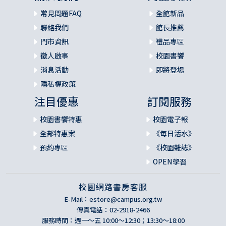
常見問題FAQ
全館新品
聯絡我們
館長推薦
門市資訊
禮品專區
徵人啟事
校園書饗
消息活動
即將登場
隱私權政策
注目優惠
訂閱服務
校園書饗特惠
校園電子報
全部特惠案
《每日活水》
預約專區
《校園雜誌》
OPEN學習
校園網路書房客服
E-Mail：
estore@campus.org.tw
傳真電話：02-2918-2466
服務時間：週一～五 10:00～12:30；13:30～18:00