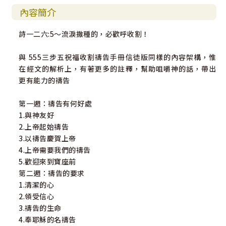
內容簡介
詩一二六:5～流淚撒種的，必歡呼收割！
與 555三步五祝福收割禱告手冊信徒版同樣的內容架構，惟
在經文的解析上，有著更多的註釋，幫助咀嚼神的話，帶出
更有能力的禱告
第一週：禱告有何好處
1.與神友好
2.上帝起始禱告
3.以禱告慶賀上帝
4.上帝需要我們的禱告
5.歡迎來到寶座前
第二週：禱告的要求
1.清潔的心
2.領受信心
3.禱告的生命
4.奉耶穌的名禱告