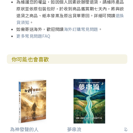
為維護您的權益，如因個人因素欲辦理退貨，請維持產品
原狀並依原包裝包好，於收到商品鑑賞期七天內，將與欲
退貨之商品、紙本發票及原出貨單寄回。詳細可閱讀
退換
貨須知
。
如需寄送海外，歡迎閱讀
海外訂購常見問題
。
更多常見問題FAQ
你可能也會喜歡
為神發聲的人
夢串流
以利