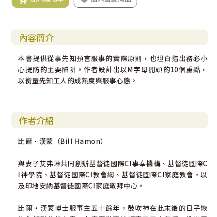
內容簡介
本書提供從事先知預言服事的實際原則，也坦白指出務必小
心提防的主要陷阱。作者設計出以M字母開頭的10個重點，
以衡量先知工人的成熟度與服事心態。
作者介紹
比爾．漢蒙（Bill Hamon）
與妻子艾弗琳共同創辦基督徒國際CI事奉機構、基督徒國際C
I神學院、基督徒國際CI教會網、基督徒國際CI家庭教會，以
及印地安納基督徒國際CI家庭敬拜中心。
比爾‧漢蒙博士服事主五十餘年，鼓吹神在此末後的日子恢