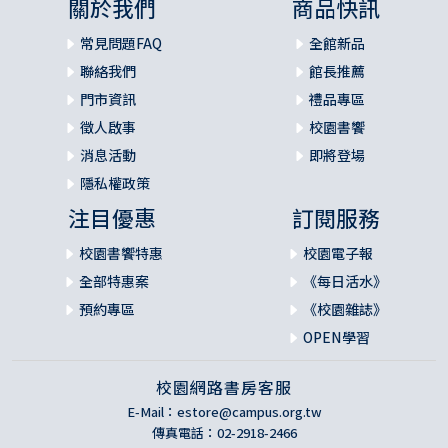
關於我們
商品快訊
常見問題FAQ
全館新品
聯絡我們
館長推薦
門市資訊
禮品專區
徵人啟事
校園書饗
消息活動
即將登場
隱私權政策
注目優惠
訂閱服務
校園書饗特惠
校園電子報
全部特惠案
《每日活水》
預約專區
《校園雜誌》
OPEN學習
校園網路書房客服
E-Mail：
estore@campus.org.tw
傳真電話：02-2918-2466