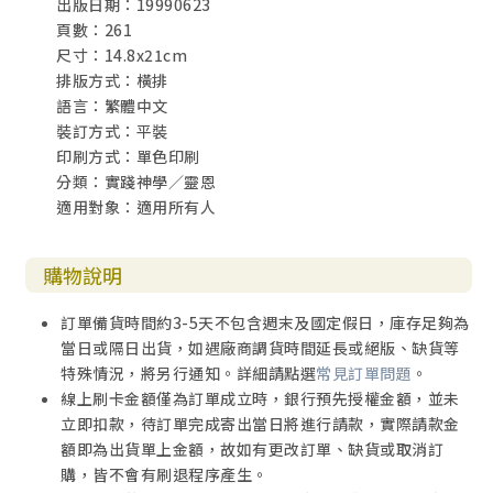
出版日期：19990623
頁數：261
尺寸：14.8x21cm
排版方式：橫排
語言：繁體中文
裝訂方式：平裝
印刷方式：單色印刷
分類：實踐神學／靈恩
適用對象：適用所有人
購物說明
訂單備貨時間約3-5天不包含週末及國定假日，庫存足夠為
當日或隔日出貨，如遇廠商調貨時間延長或絕版、缺貨等
特殊情況，將另行通知。詳細請點選
常見訂單問題
。
線上刷卡金額僅為訂單成立時，銀行預先授權金額，並未
立即扣款，待訂單完成寄出當日將進行請款，實際請款金
額即為出貨單上金額，故如有更改訂單、缺貨或取消訂
購，皆不會有刷退程序產生。