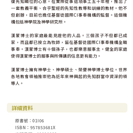
復先知職位的心意。在實際從事這項事工五十年裡，推出了
一套教義平衡、合乎聖經的先知性教導和訓練的教材。他不
但創辦，目前也擔任基督徒國際CI事奉機構的監督。這個機
構包括神學院及神學研究所。
漢蒙博士的家庭最能見證他的人品。三個孩子不但都已成
家，而且都已按立為牧師，留在基督徒國際CI事奉機構全職
事奉。漢蒙博士有十個孫子，也都樂意服事主。健全的家庭
使得漢蒙博士的服事與所傳講的信息更有能力。
漢蒙博士擁有神學士、神學碩士、榮譽神學博士學位。世界
各地教會領袖推崇他為近年來神興起的先知群當中資深的領
導人。
詳細資料
原書號：01I06
ISBN：957853681X