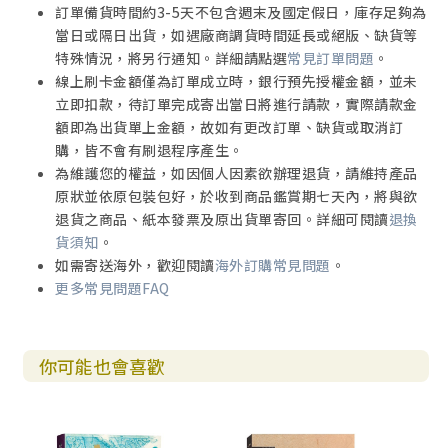
訂單備貨時間約3-5天不包含週末及國定假日，庫存足夠為
當日或隔日出貨，如遇廠商調貨時間延長或絕版、缺貨等
特殊情況，將另行通知。詳細請點選
常見訂單問題
。
線上刷卡金額僅為訂單成立時，銀行預先授權金額，並未
立即扣款，待訂單完成寄出當日將進行請款，實際請款金
額即為出貨單上金額，故如有更改訂單、缺貨或取消訂
購，皆不會有刷退程序產生。
為維護您的權益，如因個人因素欲辦理退貨，請維持產品
原狀並依原包裝包好，於收到商品鑑賞期七天內，將與欲
退貨之商品、紙本發票及原出貨單寄回。詳細可閱讀
退換
貨須知
。
如需寄送海外，歡迎閱讀
海外訂購常見問題
。
更多常見問題FAQ
你可能也會喜歡