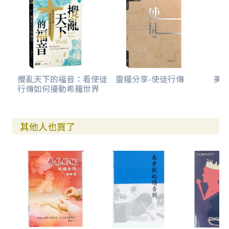
攪亂天下的福音：看使徒
靈糧分享-使徒行傳
美感
行傳如何擾動希羅世界
其他人也買了