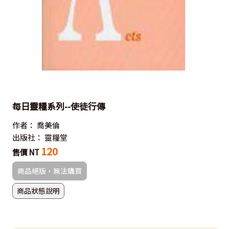
每日靈糧系列--使徒行傳
作者：
喬美倫
出版社：
靈糧堂
120
售價 NT
商品絕版，無法購買
商品狀態說明