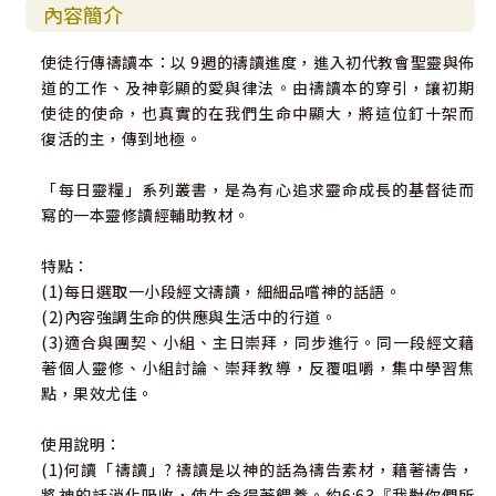
內容簡介
使徒行傳禱讀本：以 9週的禱讀進度，進入初代教會聖靈與佈
道的工作、及神彰顯的愛與律法。由禱讀本的穿引，讓初期
使徒的使命，也真實的在我們生命中顯大，將這位釘十架而
復活的主，傳到地極。
「每日靈糧」系列叢書，是為有心追求靈命成長的基督徒而
寫的一本靈修讀經輔助教材。
特點：
(1)每日選取一小段經文禱讀，細細品嚐神的話語。
(2)內容強調生命的供應與生活中的行道。
(3)適合與團契、小組、主日崇拜，同步進行。同一段經文藉
著個人靈修、小組討論、崇拜教導，反覆咀嚼，集中學習焦
點，果效尤佳。
使用說明：
(1)何讀「禱讀」? 禱讀是以神的話為禱告素材，藉著禱告，
將神的話消化吸收，使生命得著餵養。約6:63『我對你們所