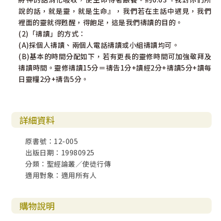
說的話，就是靈，就是生命』，我們若在主話中遇見，我們
裡面的靈就得甦醒，得飽足，這是我們禱讀的目的。
(2)「禱讀」的方式：
(A)採個人禱讀、兩個人電話禱讀或小組禱讀均可。
(B)基本的時間分配如下，若有更長的靈修時間可加強敬拜及
禱讀時間。靈修禱讀15分＝禱告1分+讀經2分+禱讀5分+讀每
日靈糧2分+禱告5分。
詳細資料
原書號：12-005
出版日期：19980925
分類：聖經論叢／使徒行傳
適用對象：適用所有人
購物說明