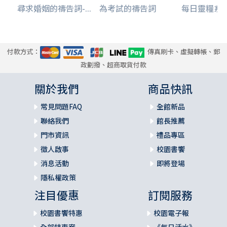
尋求婚姻的禱告詞-...
為考試的禱告詞
每日靈糧系列-
付款方式：
傳真刷卡、虛擬轉帳、郵
政劃撥、超商取貨付款
關於我們
商品快訊
常見問題FAQ
全館新品
聯絡我們
館長推薦
門市資訊
禮品專區
徵人啟事
校園書饗
消息活動
即將登場
隱私權政策
注目優惠
訂閱服務
校園書饗特惠
校園電子報