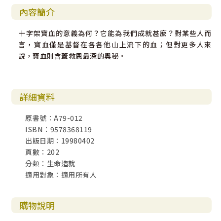
內容簡介
十字架寶血的意義為何？它能為我們成就甚麼？對某些人而
言，寶血僅是基督在各各他山上流下的血；但對更多人來
說，寶血則含蓋救恩最深的奧秘。
詳細資料
原書號：A79-012
ISBN：9578368119
出版日期：19980402
頁數：202
分類：生命造就
適用對象：適用所有人
購物說明