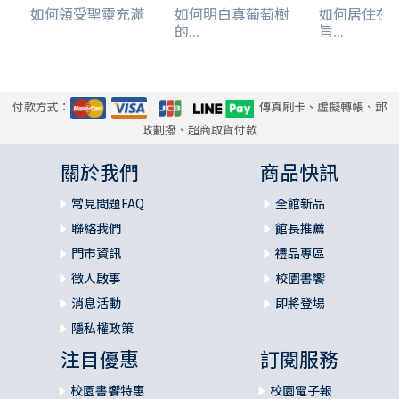
如何領受聖靈充滿
如何明白真葡萄樹
如何居住在
的...
旨...
付款方式：
傳真刷卡、虛擬轉帳、郵
政劃撥、超商取貨付款
關於我們
商品快訊
常見問題FAQ
全館新品
聯絡我們
館長推薦
門市資訊
禮品專區
徵人啟事
校園書饗
消息活動
即將登場
隱私權政策
注目優惠
訂閱服務
校園書饗特惠
校園電子報