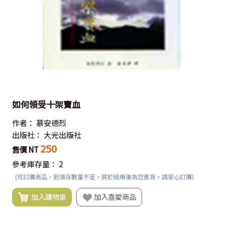
如何領受十架寶血
作者：
慕安德烈
出版社：
大光出版社
250
售價 NT
參考庫存量：
2
(可訂購商品，若庫存數量不足，將於結帳後為您進貨，請安心訂購)
加入購物車
加入喜愛商品