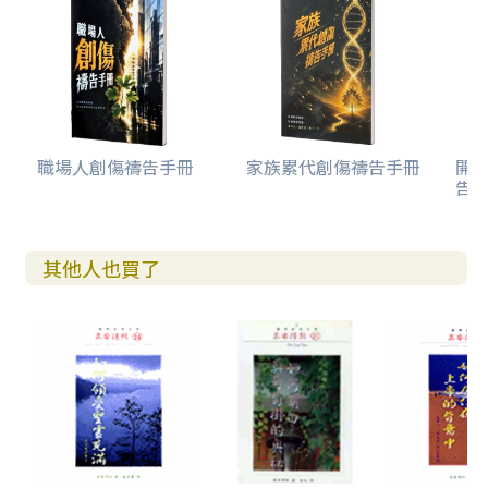
職場人創傷禱告手冊
家族累代創傷禱告手冊
開
告(
其他人也買了