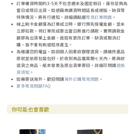
訂單備貨時間約3-5天不包含週末及國定假日，庫存足夠為
當日或隔日出貨，如遇廠商調貨時間延長或絕版、缺貨等
特殊情況，將另行通知。詳細請點選
常見訂單問題
。
線上刷卡金額僅為訂單成立時，銀行預先授權金額，並未
立即扣款，待訂單完成寄出當日將進行請款，實際請款金
額即為出貨單上金額，故如有更改訂單、缺貨或取消訂
購，皆不會有刷退程序產生。
為維護您的權益，如因個人因素欲辦理退貨，請維持產品
原狀並依原包裝包好，於收到商品鑑賞期七天內，將與欲
退貨之商品、紙本發票及原出貨單寄回。詳細可閱讀
退換
貨須知
。
如需寄送海外，歡迎閱讀
海外訂購常見問題
。
更多常見問題FAQ
你可能也會喜歡