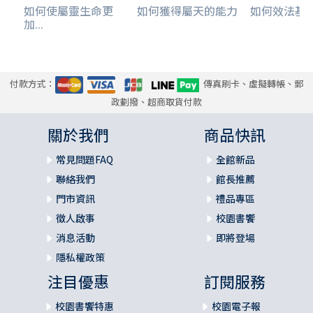
如何使屬靈生命更
如何獲得屬天的能力
如何效法基督-
加...
付款方式：
傳真刷卡、虛擬轉帳、郵
政劃撥、超商取貨付款
關於我們
商品快訊
常見問題FAQ
全館新品
聯絡我們
館長推薦
門市資訊
禮品專區
徵人啟事
校園書饗
消息活動
即將登場
隱私權政策
注目優惠
訂閱服務
校園書饗特惠
校園電子報