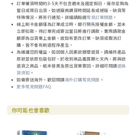
訂單備貨時間約3-5天不包含週末及國定假日，庫存足夠為
當日或隔日出貨，如遇廠商調貨時間延長或絕版、缺貨等
特殊情況，將另行通知。詳細請點選
常見訂單問題
。
線上刷卡金額僅為訂單成立時，銀行預先授權金額，並未
立即扣款，待訂單完成寄出當日將進行請款，實際請款金
額即為出貨單上金額，故如有更改訂單、缺貨或取消訂
購，皆不會有刷退程序產生。
為維護您的權益，如因個人因素欲辦理退貨，請維持產品
原狀並依原包裝包好，於收到商品鑑賞期七天內，將與欲
退貨之商品、紙本發票及原出貨單寄回。詳細可閱讀
退換
貨須知
。
如需寄送海外，歡迎閱讀
海外訂購常見問題
。
更多常見問題FAQ
你可能也會喜歡