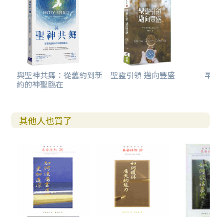
與聖神共舞：從舊約到新
聖靈引領 邁向豐盛
早安
約的神聖臨在
其他人也買了