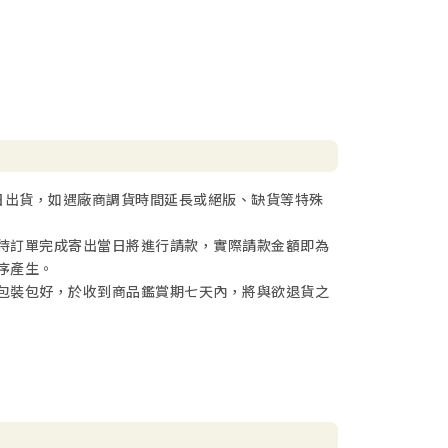
日出貨，如遇廠商調貨時間延長或絕版、缺貨等特殊
待訂單完成寄出當日將進行請款，實際請款金額即為
序產生。
包裝包好，於收到商品鑑賞期七天內，將與欲退貨之