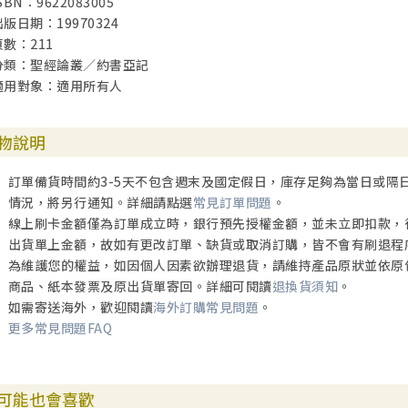
SBN：9622083005
出版日期：19970324
頁數：211
分類：聖經論叢／約書亞記
適用對象：適用所有人
物說明
訂單備貨時間約3-5天不包含週末及國定假日，庫存足夠為當日或隔
情況，將另行通知。詳細請點選
常見訂單問題
。
線上刷卡金額僅為訂單成立時，銀行預先授權金額，並未立即扣款，
出貨單上金額，故如有更改訂單、缺貨或取消訂購，皆不會有刷退程
為維護您的權益，如因個人因素欲辦理退貨，請維持產品原狀並依原
商品、紙本發票及原出貨單寄回。詳細可閱讀
退換貨須知
。
如需寄送海外，歡迎閱讀
海外訂購常見問題
。
更多常見問題FAQ
可能也會喜歡