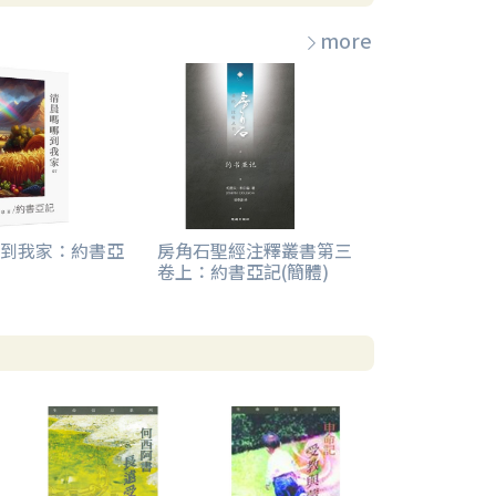
more
到我家：約書亞
房角石聖經注釋叢書第三
卷上：約書亞記(簡體)