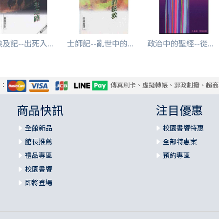
及記--出死入...
士師記--亂世中的...
政治中的聖經--從...
式：
傳真刷卡、虛擬轉帳、郵政劃撥、超商
商品快訊
注目優惠
全館新品
校園書饗特惠
館長推薦
全部特惠案
禮品專區
預約專區
校園書饗
即將登場