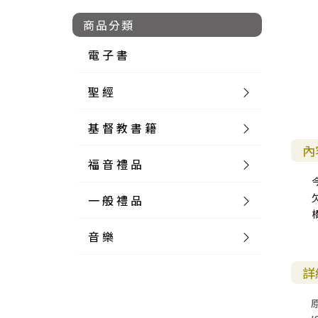
商品分類
電 子 書
聖 經
基 督 教 書 籍
新 舊 約 聖 經
內
福 音 禮 品
簡 體 聖 經
聖 經 論 叢
和 合 本
一 般 禮 品
英 文 聖 經
神 學 類
福 音 飾 品 配 件
和 合 本 標 點
參 考 書 工 具 書
音 樂
外 文 聖 經
實 踐 神 學
福 音 家 飾 用 品
一 般 卡 片
新 標 點 和 合 本
K J V
摩 西 五 經
系 統 神 學
福 音 項 鍊
讀 經 法
詳
中 外 文 聖 經
教 會 歷 史
福 音 生 活 雜 貨
一 般 文 具
詩 本 樂 譜
和 合 本 修 訂 版
E S V
歷 史 書
神 、 創 造
宣 教 差 傳
福 音 耳 環 / 耳 夾
福 音 桌 飾 品
萬 用 卡
釋 經 法
創 世 記
註 釋 本 聖 經
生 命 造 就
福 音 食 器 廚 房
食 器 廚 房
C D
現 代 中 文 譯 本
G N B
和 合 本 / N I V
舊 約 註 釋
基 督
社 會 參 與
歷 史
福 音 手 環 / 手 鍊
福 音 布 軸 掛 畫
福 音 服 飾 布 品
貼 紙
日 記 . 筆 記
音 樂 叢 書
聖 經 概 論
出 埃 及 記
約 書 亞 記