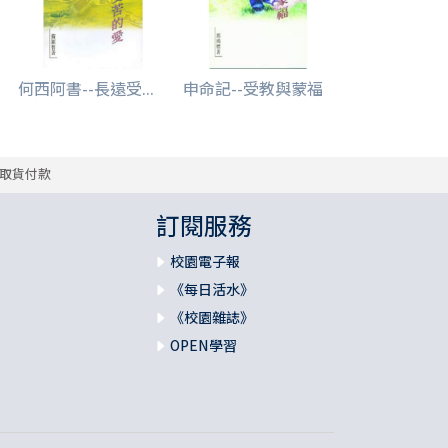
何西阿書--長遠受...
申命記--受教與蒙福
取貨付款
訂閱服務
校園電子報
《每日活水》
《校園雜誌》
OPEN學習