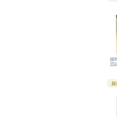
其 他 中 外 文 聖 經
新 約 歷 史 書
青 少 年
靈 恩
研 經 材 料
詩 、 散 文
福 音 包 裝 用 品
聖 經 故 事
約 拿 書
約 翰 福 音
加 拉 太 書
雅 各 書
啟 示 錄
信 徒 神 學
福 音 明 信 片 . 書 籤
成 人
教 育
兒 童 教 材
劇 本 遊 戲
福 音 文 具 雜 貨
聖 經 神 學
彌 迦 書
以 弗 所 書
彼 得 前 書
使 徒 行 傳
靈 界
福 音 季 節 卡
職 業
文 字 工 作
青 少 年 教 材
兒 童 故 事 C D
偽 經 次 經
那 鴻 書
腓 立 比 書
彼 得 後 書
福 音 小 禮 卡
特 殊 問 題
小 組 教 會
幼 稚 教 材
畫 冊
哈 巴 谷 書
歌 羅 西 書
約 翰 壹 、 貳 、 參 書
其 他 福 音 卡 片
生 活 教 導
成 人 教 材
西 番 雅 書
帖 撒 羅 尼 迦 前 後
猶 大 書
國
亞記
主 日 學 教 材
哈 該 書
提 摩 太 前 後
歸 納 法 研 經
撒 迦 利 亞 書
提 多 書
其
紙 品
瑪 拉 基 書
腓 利 門 書
教 牧 書 信