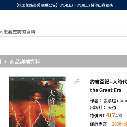
【校園網路書房 搬遷公告】8/14(五)－8/18(二) 暫停出貨服務
頁
商品詳細資料
約書亞記--大時代的屬靈
the Great Era
作者：
張慕暟
(Jam
出版社：
天道
417
特價 NT
490
促銷專案：
2026