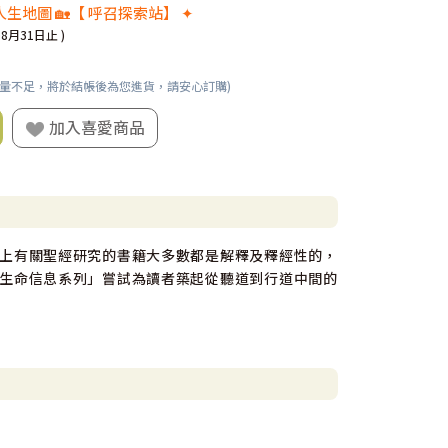
生地圖 🏡【 呼召探索站】 ✦
08月31日止 )
數量不足，將於結帳後為您進貨，請安心訂購)
加入喜愛商品
上有關聖經研究的書籍大多數都是解釋及釋經性的，
生命信息系列」嘗試為讀者築起從聽道到行道中間的