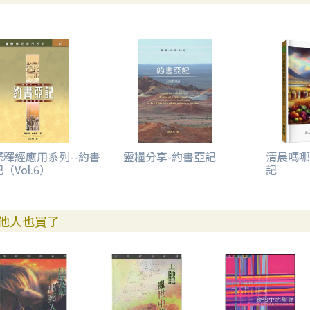
際釋經應用系列--約書
靈糧分享-約書亞記
清晨嗎哪
（Vol.6）
記
他人也買了