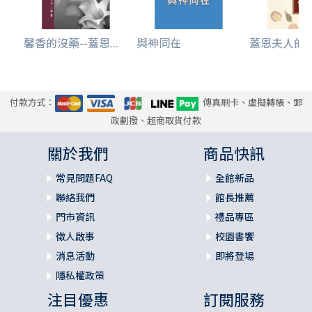
馨香的沒藥--蓋恩...
與神同在
蓋恩夫人的
付款方式：
傳真刷卡、虛擬轉帳、郵
政劃撥、超商取貨付款
關於我們
商品快訊
常見問題FAQ
全館新品
聯絡我們
館長推薦
門市資訊
禮品專區
徵人啟事
校園書饗
消息活動
即將登場
隱私權政策
注目優惠
訂閱服務