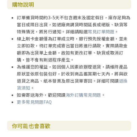
購物說明
訂單備貨時間約3-5天不包含週末及國定假日，庫存足夠為
當日或隔日出貨，如遇廠商調貨時間延長或絕版、缺貨等
特殊情況，將另行通知。詳細請點選
常見訂單問題
。
線上刷卡金額僅為訂單成立時，銀行預先授權金額，並未
立即扣款，待訂單完成寄出當日將進行請款，實際請款金
額即為出貨單上金額，故如有更改訂單、缺貨或取消訂
購，皆不會有刷退程序產生。
為維護您的權益，如因個人因素欲辦理退貨，請維持產品
原狀並依原包裝包好，於收到商品鑑賞期七天內，將與欲
退貨之商品、紙本發票及原出貨單寄回。詳細可閱讀
退換
貨須知
。
如需寄送海外，歡迎閱讀
海外訂購常見問題
。
更多常見問題FAQ
你可能也會喜歡