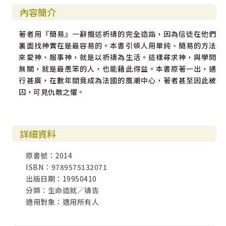
內容簡介
著者用『簡易』一辭描述祈禱的完全造詣，因為信徒在他們
裏面找神實在是最容易的。本書引領人用單純、簡易的方法
來愛神、服事神，就是以祈禱為生活。這樣尋求神，與學問
無關，就是最愚笨的人，也能藉此得益。本書原著一出，通
行甚廣，在數年間竟成為法國的風潮中心，著者甚至因此被
囚，可見仇敵之懼。
詳細資料
原書號：2014
ISBN：9789575132071
出版日期：19950410
分類：生命造就／禱告
適用對象：適用所有人