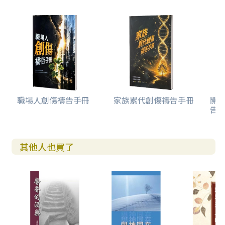
職場人創傷禱告手冊
家族累代創傷禱告手冊
開
告(
其他人也買了