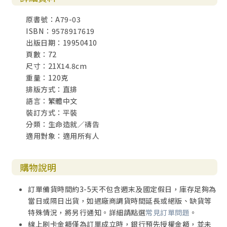
原書號：A79-03
ISBN：9578917619
出版日期：19950410
頁數：72
尺寸：21X14.8cm
重量：120克
排版方式：直排
語言：繁體中文
裝訂方式：平裝
分類：生命造就／禱告
適用對象：適用所有人
購物說明
訂單備貨時間約3-5天不包含週末及國定假日，庫存足夠為
當日或隔日出貨，如遇廠商調貨時間延長或絕版、缺貨等
特殊情況，將另行通知。詳細請點選
常見訂單問題
。
線上刷卡金額僅為訂單成立時，銀行預先授權金額，並未