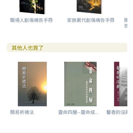
職場人創傷禱告手冊
家族累代創傷禱告手冊
開
告(
其他人也買了
簡易祈禱法
靈命四層--靈命成...
馨香的沒藥--