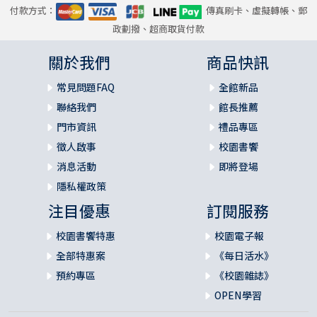
付款方式：
傳真刷卡、虛擬轉帳、郵
政劃撥、超商取貨付款
關於我們
商品快訊
常見問題FAQ
全館新品
聯絡我們
館長推薦
門市資訊
禮品專區
徵人啟事
校園書饗
消息活動
即將登場
隱私權政策
注目優惠
訂閱服務
校園書饗特惠
校園電子報
全部特惠案
《每日活水》
預約專區
《校園雜誌》
OPEN學習