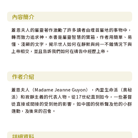
內容簡介
蓋恩夫人的屬靈著作激勵了許多讀者由埋首屬地的事物中，
轉而致力追求神。本書是屬靈智慧的寶箱，作者用簡單、易
懂、淺顯的文字，揭示世人如何在靜默與純一不雜情況下與
上帝相交，並且告訴我們如何在禱告中經歷上帝。
作者介紹
蓋恩夫人（Madame Jeanne Guyon），內里生命派（奧秘
派）和寂靜主義的代表人物。從17世紀直到如今，一些基督
徒直接或間接的受到她的影響，如中國的倪柝聲及他的小群
運動，及後來的召會。
詳細資料