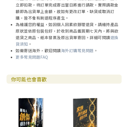
立即扣款，待訂單完成寄出當日將進行請款，實際請款金
額即為出貨單上金額，故如有更改訂單、缺貨或取消訂
購，皆不會有刷退程序產生。
為維護您的權益，如因個人因素欲辦理退貨，請維持產品
原狀並依原包裝包好，於收到商品鑑賞期七天內，將與欲
退貨之商品、紙本發票及原出貨單寄回。詳細可閱讀
退換
貨須知
。
如需寄送海外，歡迎閱讀
海外訂購常見問題
。
更多常見問題FAQ
你可能也會喜歡