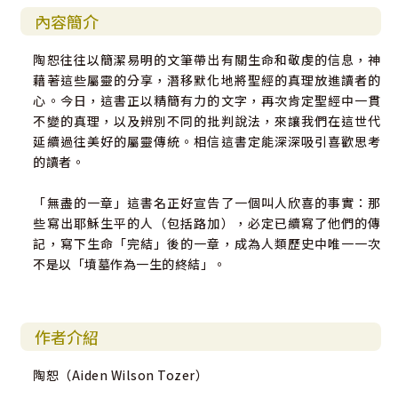
內容簡介
陶恕往往以簡潔易明的文筆帶出有關生命和敬虔的信息，神
藉著這些屬靈的分享，潛移默化地將聖經的真理放進讀者的
心。今日，這書正以精簡有力的文字，再次肯定聖經中一貫
不變的真理，以及辨別不同的批判說法，來讓我們在這世代
延續過往美好的屬靈傳統。相信這書定能深深吸引喜歡思考
的讀者。
「無盡的一章」這書名正好宣告了一個叫人欣喜的事實：那
些寫出耶穌生平的人（包括路加），必定已續寫了他們的傳
記，寫下生命「完結」後的一章，成為人類歷史中唯一一次
不是以「墳墓作為一生的終結」。
作者介紹
陶恕（Aiden Wilson Tozer）