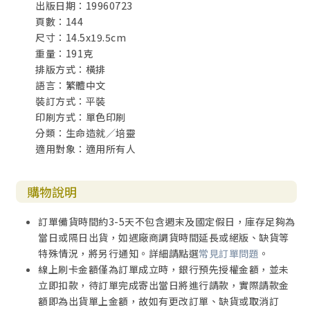
出版日期：19960723
頁數：144
尺寸：14.5x19.5cm
重量：191克
排版方式：橫排
語言：繁體中文
裝訂方式：平裝
印刷方式：單色印刷
分類：生命造就／培靈
適用對象：適用所有人
購物說明
訂單備貨時間約3-5天不包含週末及國定假日，庫存足夠為
當日或隔日出貨，如遇廠商調貨時間延長或絕版、缺貨等
特殊情況，將另行通知。詳細請點選
常見訂單問題
。
線上刷卡金額僅為訂單成立時，銀行預先授權金額，並未
立即扣款，待訂單完成寄出當日將進行請款，實際請款金
額即為出貨單上金額，故如有更改訂單、缺貨或取消訂