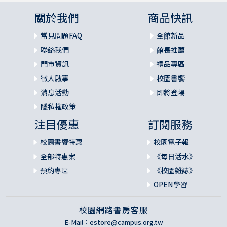
關於我們
商品快訊
常見問題FAQ
全館新品
聯絡我們
館長推薦
門市資訊
禮品專區
徵人啟事
校園書饗
消息活動
即將登場
隱私權政策
注目優惠
訂閱服務
校園書饗特惠
校園電子報
全部特惠案
《每日活水》
預約專區
《校園雜誌》
OPEN學習
校園網路書房客服
E-Mail：
estore@campus.org.tw