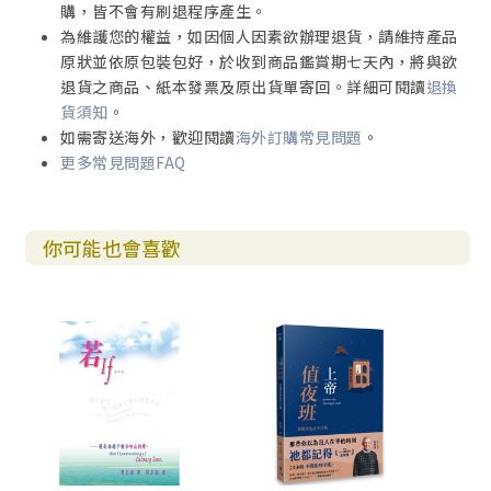
購，皆不會有刷退程序產生。
為維護您的權益，如因個人因素欲辦理退貨，請維持產品
原狀並依原包裝包好，於收到商品鑑賞期七天內，將與欲
退貨之商品、紙本發票及原出貨單寄回。詳細可閱讀
退換
貨須知
。
如需寄送海外，歡迎閱讀
海外訂購常見問題
。
更多常見問題FAQ
你可能也會喜歡