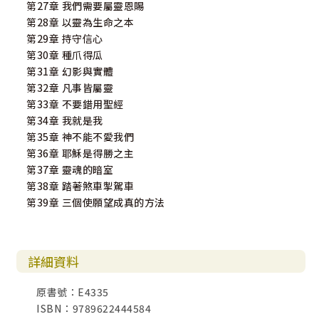
第27章 我們需要屬靈恩賜
第28章 以靈為生命之本
第29章 持守信心
第30章 種爪得瓜
第31章 幻影與實體
第32章 凡事皆屬靈
第33章 不要錯用聖經
第34章 我就是我
第35章 神不能不愛我們
第36章 耶穌是得勝之主
第37章 靈魂的暗室
第38章 踏著煞車掣駕車
第39章 三個使願望成真的方法
詳細資料
原書號：E4335
ISBN：9789622444584