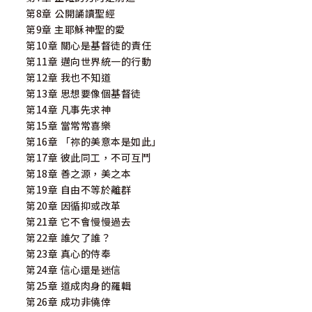
第8章 公開誦讀聖經
第9章 主耶穌神聖的愛
第10章 關心是基督徒的責任
第11章 邁向世界統一的行動
第12章 我也不知道
第13章 思想要像個基督徒
第14章 凡事先求神
第15章 當常常喜樂
第16章 「祢的美意本是如此」
第17章 彼此同工，不可互鬥
第18章 善之源，美之本
第19章 自由不等於離群
第20章 因循抑或改革
第21章 它不會慢慢過去
第22章 誰欠了誰？
第23章 真心的侍奉
第24章 信心還是迷信
第25章 道成肉身的羅輯
第26章 成功非僥倖