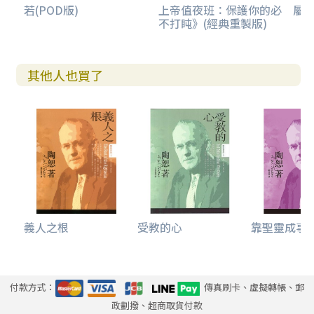
若(POD版)
上帝值夜班：保護你的必
屬
不打盹》(經典重製版)
其他人也買了
義人之根
受教的心
靠聖靈成事
付款方式：
傳真刷卡、虛擬轉帳、郵
政劃撥、超商取貨付款