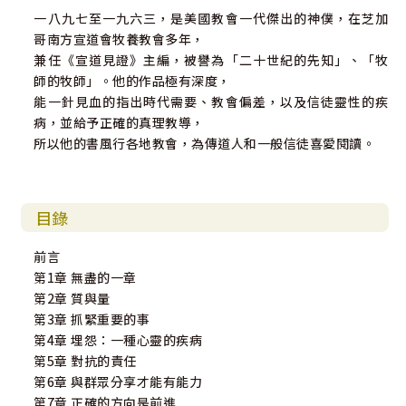
一八九七至一九六三，是美國教會一代傑出的神僕，在芝加
哥南方宣道會牧養教會多年，
兼任《宣道見證》主編，被譽為「二十世紀的先知」、「牧
師的牧師」。他的作品極有深度，
能一針見血的指出時代需要、教會偏差，以及信徒靈性的疾
病，並給予正確的真理教導，
所以他的書風行各地教會，為傳道人和一般信徒喜愛閱讀。
目錄
前言
第1章 無盡的一章
第2章 質與量
第3章 抓緊重要的事
第4章 埋怨：一種心靈的疾病
第5章 對抗的責任
第6章 與群眾分享才能有能力
第7章 正確的方向是前進