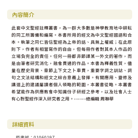
內容簡介
此套中文聖經註釋叢書，為一群大多數是神學教育地中耕耘
的同工所籌備和編寫。本書所用的經文為中文聖經國語和合
本。執筆之同仁皆信聖經為上帝的話、具無上權威；在此原
則下，作者有相當寫作的自由，但每冊作者對其本人作品的
立場負完全的責任。任何一冊都非節譯某一外文的著作，而
是由筆者研究消化，融會貫通的作品。本書為釋義性質，儘
量在歷史背景、章節上下文之卜車貫，重要字詞之訓詁、詞
句之文法結構和經文之綜合意義上發揮。有關應用、靈修及
講道上的建議屬讀者個人領略的範圍，本叢書從略。本叢書
希望能作為供應教會中知識份子研經之參考，以及社會人士
有心對聖經作深入研究者之用。------總編輯 周聯華
詳細資料
原書號：01060197