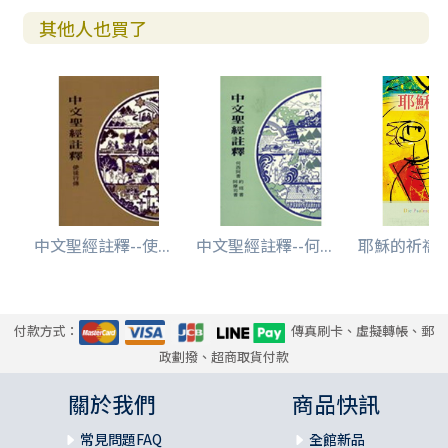
其他人也買了
中文聖經註釋--使...
中文聖經註釋--何...
耶穌的祈禱書-
付款方式：
傳真刷卡、虛擬轉帳、郵
政劃撥、超商取貨付款
關於我們
商品快訊
常見問題FAQ
全館新品