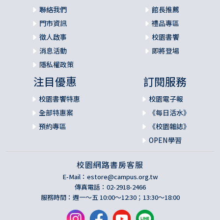
聯絡我們
館長推薦
門市資訊
禮品專區
徵人啟事
校園書饗
消息活動
即將登場
隱私權政策
注目優惠
訂閱服務
校園書饗特惠
校園電子報
全部特惠案
《每日活水》
預約專區
《校園雜誌》
OPEN學習
校園網路書房客服
E-Mail：
estore@campus.org.tw
傳真電話：02-2918-2466
服務時間：週一～五 10:00～12:30；13:30～18:00