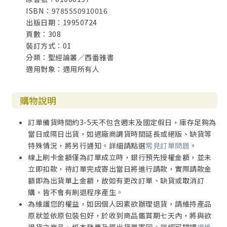
ISBN：9785550910016
出版日期：19950724
頁數：308
裝訂方式：01
分類：聖經論叢／西番雅書
適用對象：適用所有人
購物說明
訂單備貨時間約3-5天不包含週末及國定假日，庫存足夠為
當日或隔日出貨，如遇廠商調貨時間延長或絕版、缺貨等
特殊情況，將另行通知。詳細請點選
常見訂單問題
。
線上刷卡金額僅為訂單成立時，銀行預先授權金額，並未
立即扣款，待訂單完成寄出當日將進行請款，實際請款金
額即為出貨單上金額，故如有更改訂單、缺貨或取消訂
購，皆不會有刷退程序產生。
為維護您的權益，如因個人因素欲辦理退貨，請維持產品
原狀並依原包裝包好，於收到商品鑑賞期七天內，將與欲