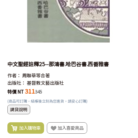
中文聖經註釋25--那鴻書.哈巴谷書.西番雅書
作者：
周聯華等合著
出版社：
基督教文藝出版社
311
特價 NT
345
(商品可訂購，結帳後立刻為您進貨，請安心訂購)
調貨說明
加入購物車
加入喜愛商品