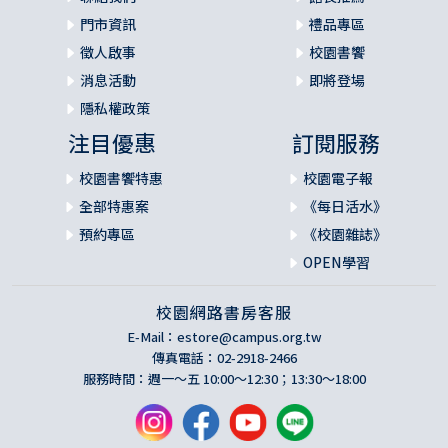
門市資訊
禮品專區
徵人啟事
校園書饗
消息活動
即將登場
隱私權政策
注目優惠
訂閱服務
校園書饗特惠
校園電子報
全部特惠案
《每日活水》
預約專區
《校園雜誌》
OPEN學習
校園網路書房客服
E-Mail：
estore@campus.org.tw
傳真電話：02-2918-2466
服務時間：週一～五 10:00～12:30；13:30～18:00