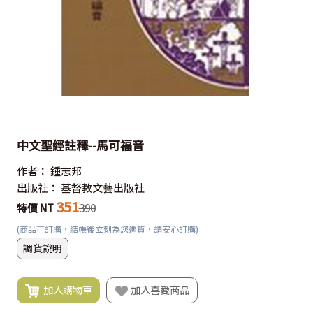
中文聖經註釋--馬可福音
作者：
鍾志邦
出版社：
基督教文藝出版社
351
特價 NT
390
(商品可訂購，結帳後立刻為您進貨，請安心訂購)
調貨說明
加入購物車
加入喜愛商品