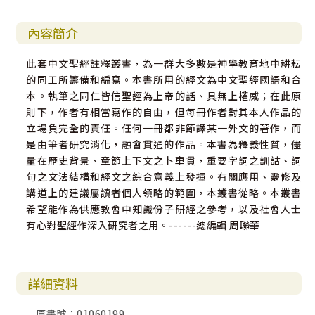
內容簡介
此套中文聖經註釋叢書，為一群大多數是神學教育地中耕耘
的同工所籌備和編寫。本書所用的經文為中文聖經國語和合
本。執筆之同仁皆信聖經為上帝的話、具無上權威；在此原
則下，作者有相當寫作的自由，但每冊作者對其本人作品的
立場負完全的責任。任何一冊都非節譯某一外文的著作，而
是由筆者研究消化，融會貫通的作品。本書為釋義性質，儘
量在歷史背景、章節上下文之卜車貫，重要字詞之訓詁、詞
句之文法結構和經文之綜合意義上發揮。有關應用、靈修及
講道上的建議屬讀者個人領略的範圍，本叢書從略。本叢書
希望能作為供應教會中知識份子研經之參考，以及社會人士
有心對聖經作深入研究者之用。------總編輯 周聯華
詳細資料
原書號：01060199