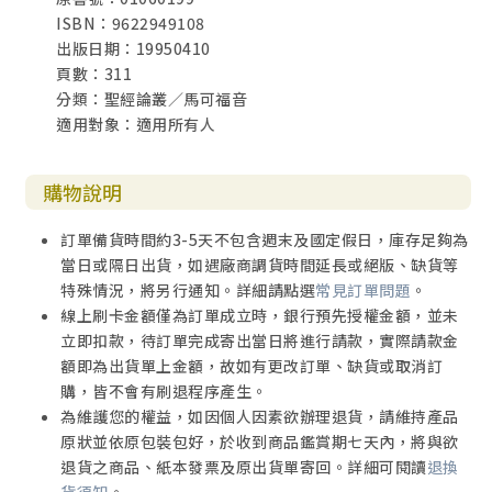
ISBN：9622949108
出版日期：19950410
頁數：311
分類：聖經論叢／馬可福音
適用對象：適用所有人
購物說明
訂單備貨時間約3-5天不包含週末及國定假日，庫存足夠為
當日或隔日出貨，如遇廠商調貨時間延長或絕版、缺貨等
特殊情況，將另行通知。詳細請點選
常見訂單問題
。
線上刷卡金額僅為訂單成立時，銀行預先授權金額，並未
立即扣款，待訂單完成寄出當日將進行請款，實際請款金
額即為出貨單上金額，故如有更改訂單、缺貨或取消訂
購，皆不會有刷退程序產生。
為維護您的權益，如因個人因素欲辦理退貨，請維持產品
原狀並依原包裝包好，於收到商品鑑賞期七天內，將與欲
退貨之商品、紙本發票及原出貨單寄回。詳細可閱讀
退換