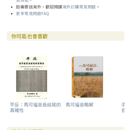
貨須知
。
如需寄送海外，歡迎閱讀
海外訂購常見問題
。
更多常見問題FAQ
你可能也會喜歡
平反：馬可福音長結尾的
馬可福音略解
清
真確性
音