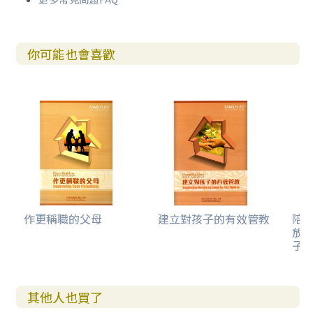
你可能也會喜歡
作更稱職的父母
建立對孩子的有效管教
陪
放
子
其他人也買了