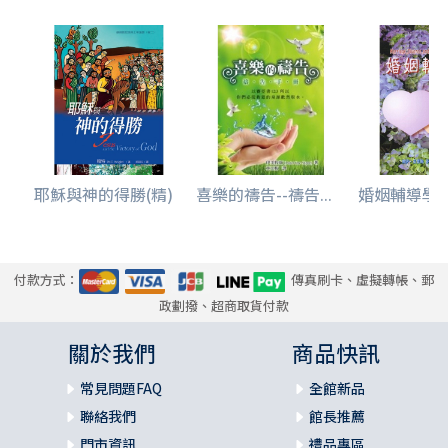
耶穌與神的得勝(精)
喜樂的禱告--禱告...
婚姻輔導學
付款方式：
傳真刷卡、虛擬轉帳、郵
政劃撥、超商取貨付款
關於我們
商品快訊
常見問題FAQ
全館新品
聯絡我們
館長推薦
門市資訊
禮品專區