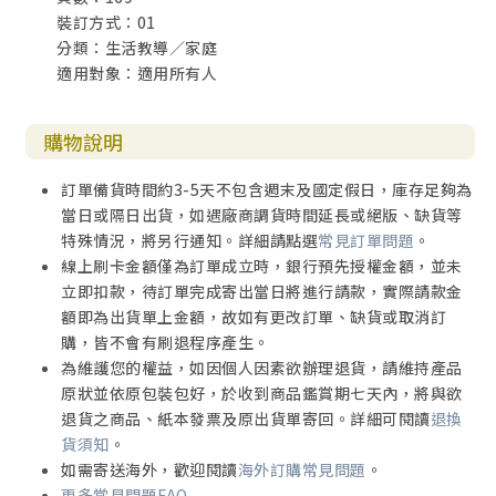
裝訂方式：01
分類：生活教導／家庭
適用對象：適用所有人
購物說明
訂單備貨時間約3-5天不包含週末及國定假日，庫存足夠為
當日或隔日出貨，如遇廠商調貨時間延長或絕版、缺貨等
特殊情況，將另行通知。詳細請點選
常見訂單問題
。
線上刷卡金額僅為訂單成立時，銀行預先授權金額，並未
立即扣款，待訂單完成寄出當日將進行請款，實際請款金
額即為出貨單上金額，故如有更改訂單、缺貨或取消訂
購，皆不會有刷退程序產生。
為維護您的權益，如因個人因素欲辦理退貨，請維持產品
原狀並依原包裝包好，於收到商品鑑賞期七天內，將與欲
退貨之商品、紙本發票及原出貨單寄回。詳細可閱讀
退換
貨須知
。
如需寄送海外，歡迎閱讀
海外訂購常見問題
。
更多常見問題FAQ