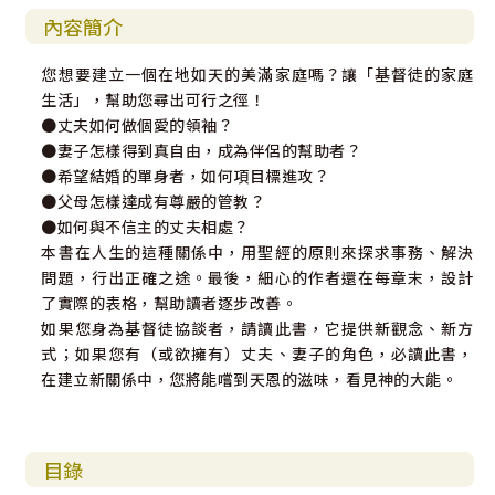
內容簡介
您想要建立一個在地如天的美滿家庭嗎？讓「基督徒的家庭
生活」，幫助您尋出可行之徑！
●丈夫如何做個愛的領袖？
●妻子怎樣得到真自由，成為伴侶的幫助者？
●希望結婚的單身者，如何項目標進攻？
●父母怎樣達成有尊嚴的管教？
●如何與不信主的丈夫相處？
本書在人生的這種關係中，用聖經的原則來探求事務、解決
問題，行出正確之途。最後，細心的作者還在每章末，設計
了實際的表格，幫助讀者逐步改善。
如果您身為基督徒協談者，請讀此書，它提供新觀念、新方
式；如果您有（或欲擁有）丈夫、妻子的角色，必讀此書，
在建立新關係中，您將能嚐到天恩的滋味，看見神的大能。
目錄