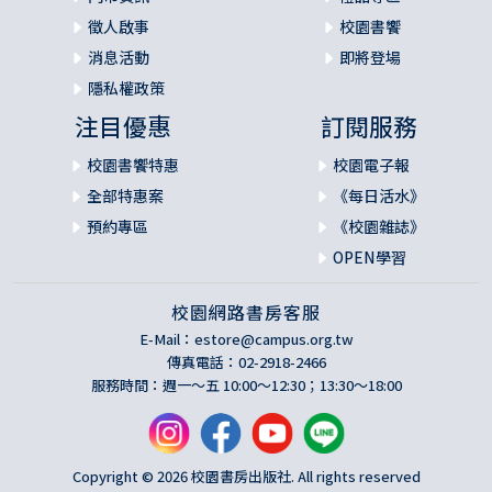
徵人啟事
校園書饗
消息活動
即將登場
隱私權政策
注目優惠
訂閱服務
校園書饗特惠
校園電子報
全部特惠案
《每日活水》
預約專區
《校園雜誌》
OPEN學習
校園網路書房客服
E-Mail：
estore@campus.org.tw
傳真電話：02-2918-2466
服務時間：週一～五 10:00～12:30；13:30～18:00
Copyright © 2026 校園書房出版社. All rights reserved