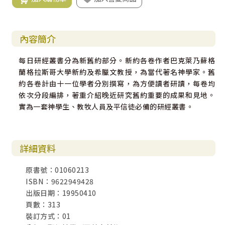
內容簡介
每日研經叢書分為新舊約部分。新約各卷作者巴克萊乃蘇格
蘭格拉斯哥大學新約及希臘文教授，為當代著名神學家。舊
約各卷計由十一位學者分別撰寫，為方便讀者研讀，每卷均
依次分段編排，著重介紹晚近研究舊約重要的成果和見地。
實為一套神學生、教牧人員及平信徒必備的研經叢書。
詳細資料
原書號：01060213
ISBN：9622949428
出版日期：19950410
頁數：313
裝訂方式：01