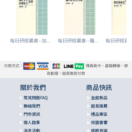
每日研經叢書--加...
每日研經叢書--羅...
每日研經叢書-
付款方式：
傳真刷卡、虛擬轉帳、郵
政劃撥、超商取貨付款
關於我們
商品快訊
常見問題FAQ
全館新品
聯絡我們
館長推薦
門市資訊
禮品專區
徵人啟事
校園書饗
消息活動
即將登場