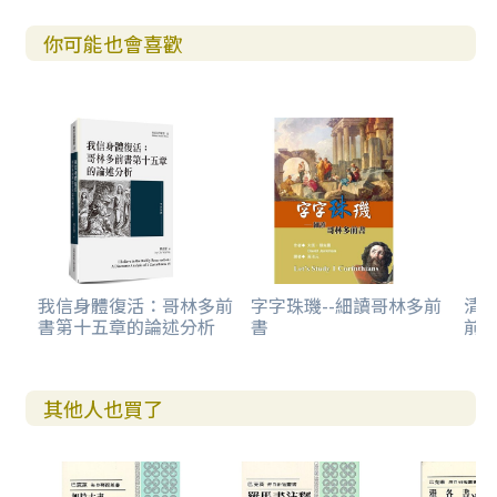
你可能也會喜歡
我信身體復活：哥林多前
字字珠璣--細讀哥林多前
清
書第十五章的論述分析
書
前
其他人也買了