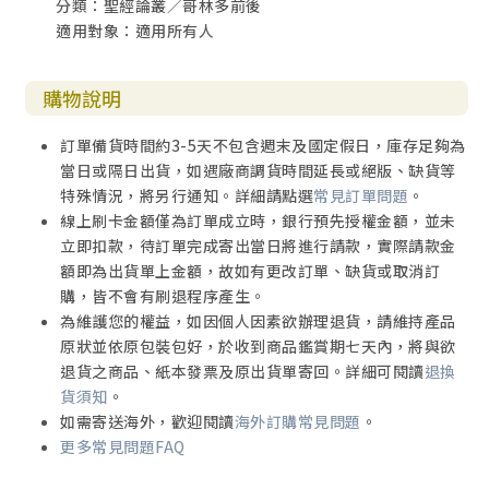
分類：聖經論叢／哥林多前後
適用對象：適用所有人
購物說明
訂單備貨時間約3-5天不包含週末及國定假日，庫存足夠為
當日或隔日出貨，如遇廠商調貨時間延長或絕版、缺貨等
特殊情況，將另行通知。詳細請點選
常見訂單問題
。
線上刷卡金額僅為訂單成立時，銀行預先授權金額，並未
立即扣款，待訂單完成寄出當日將進行請款，實際請款金
額即為出貨單上金額，故如有更改訂單、缺貨或取消訂
購，皆不會有刷退程序產生。
為維護您的權益，如因個人因素欲辦理退貨，請維持產品
原狀並依原包裝包好，於收到商品鑑賞期七天內，將與欲
退貨之商品、紙本發票及原出貨單寄回。詳細可閱讀
退換
貨須知
。
如需寄送海外，歡迎閱讀
海外訂購常見問題
。
更多常見問題FAQ