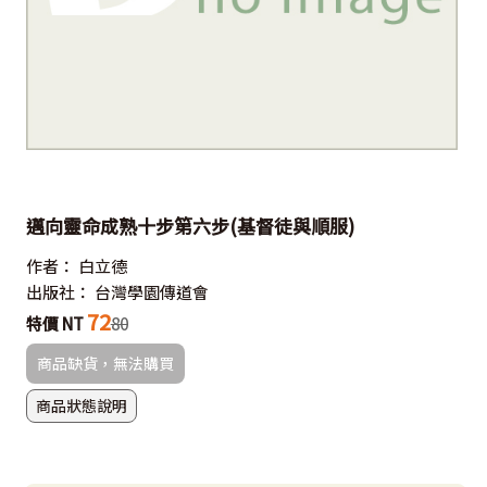
邁向靈命成熟十步第六步(基督徒與順服)
作者：
白立德
出版社：
台灣學園傳道會
72
特價 NT
80
商品缺貨，無法購買
商品狀態說明