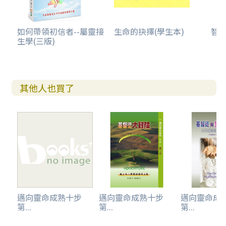
如何帶領初信者--屬靈接
生命的抉擇(學生本)
智慧
生學(三版)
其他人也買了
邁向靈命成熟十步
邁向靈命成熟十步
邁向靈命成
第...
第...
第...