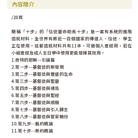
內容簡介
/20頁
簡稱「十步」的「信徒靈命助長十步」是一套有系統的進階
造就材料，全世界有將近一百個國家的傳道人、信徒、 學生
正在使用。這套造就材料共有11本，可做個人查經用，若在
小組查經及成人主日學中使用更能發揮其效用。
1.奇特的耶穌--引論篇
2.第一步--基督徒的新發現
3.第二步--基督徒與豐盛的生命
4.第三步--基督徒與聖靈
5.第四步--基督徒與禱告
6.第五步--基督徒與聖經
7.第六步--基督徒與順服
8.第七步--基督徒與引人歸主
9.第八步--基督徒與管家職份
10.第九步--舊約概論
11.第十步--新約概論