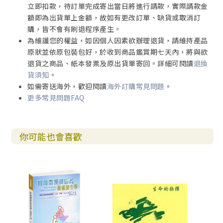
立即扣款，待訂單完成寄出當日將進行請款，實際請款金
額即為出貨單上金額，故如有更改訂單、缺貨或取消訂
購，皆不會有刷退程序產生。
為維護您的權益，如因個人因素欲辦理退貨，請維持產品
原狀並依原包裝包好，於收到商品鑑賞期七天內，將與欲
退貨之商品、紙本發票及原出貨單寄回。詳細可閱讀
退換
貨須知
。
如需寄送海外，歡迎閱讀
海外訂購常見問題
。
更多常見問題FAQ
你可能也會喜歡