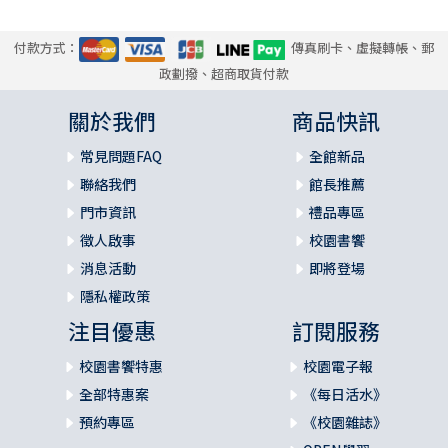
付款方式：
傳真刷卡、虛擬轉帳、郵
政劃撥、超商取貨付款
關於我們
商品快訊
常見問題FAQ
全館新品
聯絡我們
館長推薦
門市資訊
禮品專區
徵人啟事
校園書饗
消息活動
即將登場
隱私權政策
注目優惠
訂閱服務
校園書饗特惠
校園電子報
全部特惠案
《每日活水》
預約專區
《校園雜誌》