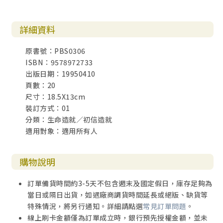
詳細資料
原書號：PBS0306
ISBN：9578972733
出版日期：19950410
頁數：20
尺寸：18.5X13cm
裝訂方式：01
分類：生命造就／初信造就
適用對象：適用所有人
購物說明
訂單備貨時間約3-5天不包含週末及國定假日，庫存足夠為
當日或隔日出貨，如遇廠商調貨時間延長或絕版、缺貨等
特殊情況，將另行通知。詳細請點選
常見訂單問題
。
線上刷卡金額僅為訂單成立時，銀行預先授權金額，並未