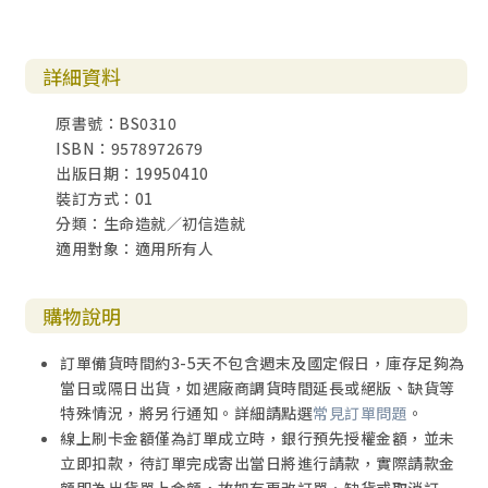
詳細資料
原書號：BS0310
ISBN：9578972679
出版日期：19950410
裝訂方式：01
分類：生命造就／初信造就
適用對象：適用所有人
購物說明
訂單備貨時間約3-5天不包含週末及國定假日，庫存足夠為
當日或隔日出貨，如遇廠商調貨時間延長或絕版、缺貨等
特殊情況，將另行通知。詳細請點選
常見訂單問題
。
線上刷卡金額僅為訂單成立時，銀行預先授權金額，並未
立即扣款，待訂單完成寄出當日將進行請款，實際請款金