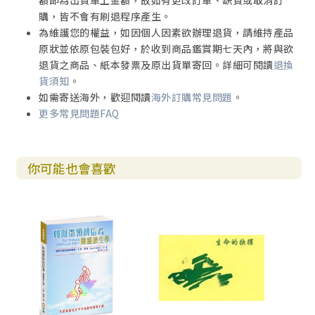
額即為出貨單上金額，故如有更改訂單、缺貨或取消訂
購，皆不會有刷退程序產生。
為維護您的權益，如因個人因素欲辦理退貨，請維持產品
原狀並依原包裝包好，於收到商品鑑賞期七天內，將與欲
退貨之商品、紙本發票及原出貨單寄回。詳細可閱讀
退換
貨須知
。
如需寄送海外，歡迎閱讀
海外訂購常見問題
。
更多常見問題FAQ
你可能也會喜歡