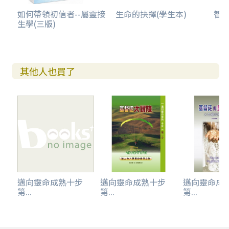
如何帶領初信者--屬靈接
生命的抉擇(學生本)
智慧
生學(三版)
其他人也買了
邁向靈命成熟十步
邁向靈命成熟十步
邁向靈命成
第...
第...
第...