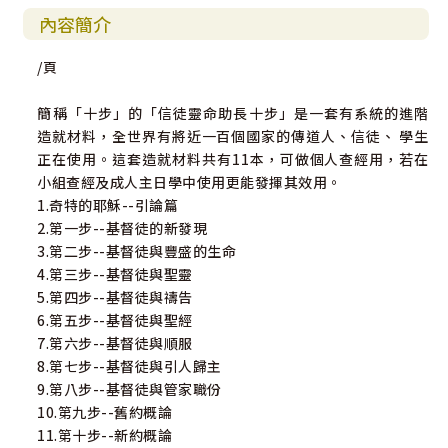
內容簡介
/頁
簡稱「十步」的「信徒靈命助長十步」是一套有系統的進階
造就材料，全世界有將近一百個國家的傳道人、信徒、 學生
正在使用。這套造就材料共有11本，可做個人查經用，若在
小組查經及成人主日學中使用更能發揮其效用。
1.奇特的耶穌--引論篇
2.第一步--基督徒的新發現
3.第二步--基督徒與豐盛的生命
4.第三步--基督徒與聖靈
5.第四步--基督徒與禱告
6.第五步--基督徒與聖經
7.第六步--基督徒與順服
8.第七步--基督徒與引人歸主
9.第八步--基督徒與管家職份
10.第九步--舊約概論
11.第十步--新約概論