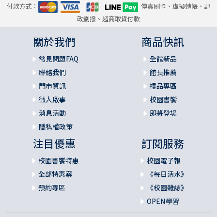
付款方式：
傳真刷卡、虛擬轉帳、郵
政劃撥、超商取貨付款
關於我們
商品快訊
常見問題FAQ
全館新品
聯絡我們
館長推薦
門市資訊
禮品專區
徵人啟事
校園書饗
消息活動
即將登場
隱私權政策
注目優惠
訂閱服務
校園書饗特惠
校園電子報
全部特惠案
《每日活水》
預約專區
《校園雜誌》
OPEN學習