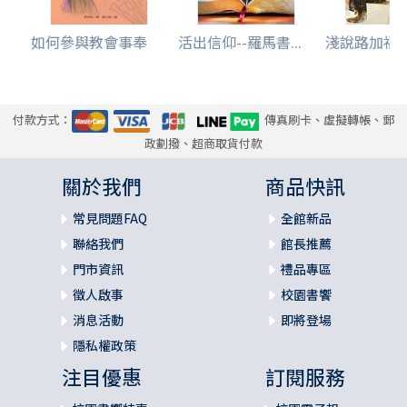
如何參與教會事奉
活出信仰--羅馬書...
淺說路加福音-
付款方式：
傳真刷卡、虛擬轉帳、郵
政劃撥、超商取貨付款
關於我們
商品快訊
常見問題FAQ
全館新品
聯絡我們
館長推薦
門市資訊
禮品專區
徵人啟事
校園書饗
消息活動
即將登場
隱私權政策
注目優惠
訂閱服務