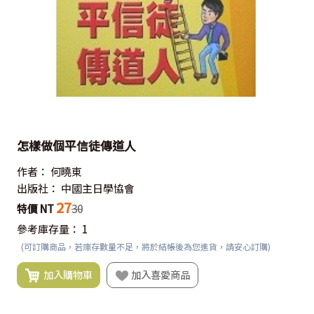
怎樣做個平信徒傳道人
作者：
何曉東
出版社：
中國主日學協會
27
特價 NT
30
參考庫存量：
1
(可訂購商品，若庫存數量不足，將於結帳後為您進貨，請安心訂購)
加入購物車
加入喜愛商品