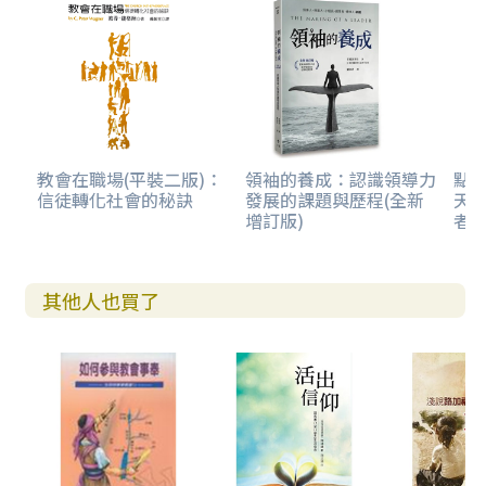
教會在職場(平裝二版)：
領袖的養成：認識領導力
點
信徒轉化社會的秘訣
發展的課題與歷程(全新
天
增訂版)
者
其他人也買了