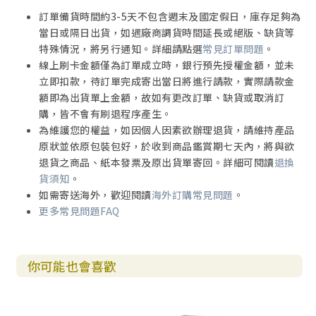
訂單備貨時間約3-5天不包含週末及國定假日，庫存足夠為
當日或隔日出貨，如遇廠商調貨時間延長或絕版、缺貨等
特殊情況，將另行通知。詳細請點選
常見訂單問題
。
線上刷卡金額僅為訂單成立時，銀行預先授權金額，並未
立即扣款，待訂單完成寄出當日將進行請款，實際請款金
額即為出貨單上金額，故如有更改訂單、缺貨或取消訂
購，皆不會有刷退程序產生。
為維護您的權益，如因個人因素欲辦理退貨，請維持產品
原狀並依原包裝包好，於收到商品鑑賞期七天內，將與欲
退貨之商品、紙本發票及原出貨單寄回。詳細可閱讀
退換
貨須知
。
如需寄送海外，歡迎閱讀
海外訂購常見問題
。
更多常見問題FAQ
你可能也會喜歡