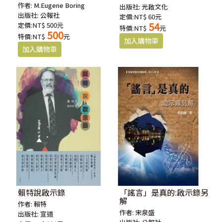
作者:
M.Eugene Boring
出版社:
光啟文化
出版社:
公報社
定價:NT$ 60元
54
定價:NT$ 500元
特價:NT$
元
500
特價:NT$
元
賴特說啟示錄
「謠言」是真的:啟示錄另
解
作者:
賴特
作者:
宋泉盛
出版社:
宣道