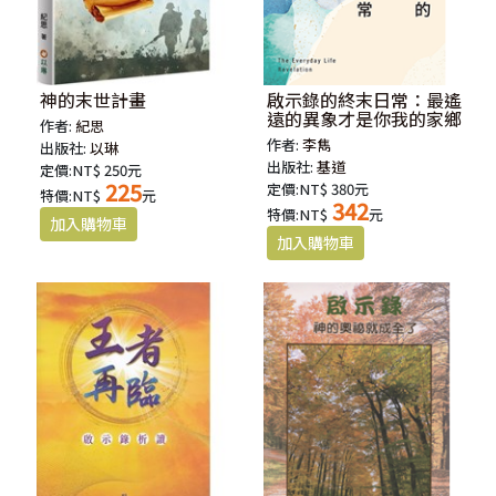
神的末世計畫
啟示錄的終末日常：最遙
遠的異象才是你我的家鄉
作者:
紀思
作者:
李雋
出版社:
以琳
出版社:
基道
定價:NT$ 250元
225
定價:NT$ 380元
特價:NT$
元
342
特價:NT$
元