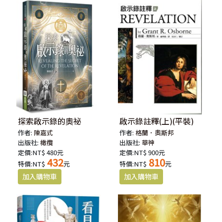
探索啟示錄的奧祕
啟示錄註釋(上)(平裝)
作者:
陳嘉式
作者:
格蘭．奧斯邦
出版社:
橄欖
出版社:
華神
定價:NT$ 480元
定價:NT$ 900元
432
810
特價:NT$
元
特價:NT$
元