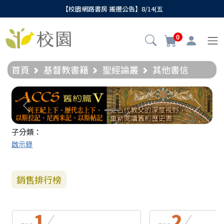
【校園網路書房 搬遷公告】8/14(五
0
首頁
基督教書籍
聖經論叢
其他書信
Previous
Next
子分類：
啟示錄
銷售排行榜