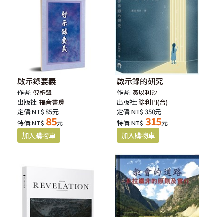
啟示錄要義
啟示錄的研究
作者:
倪柝聲
作者:
黃以利沙
出版社:
福音書房
出版社:
腓利門(台)
定價:NT$ 85元
定價:NT$ 350元
85
315
特價:NT$
元
特價:NT$
元