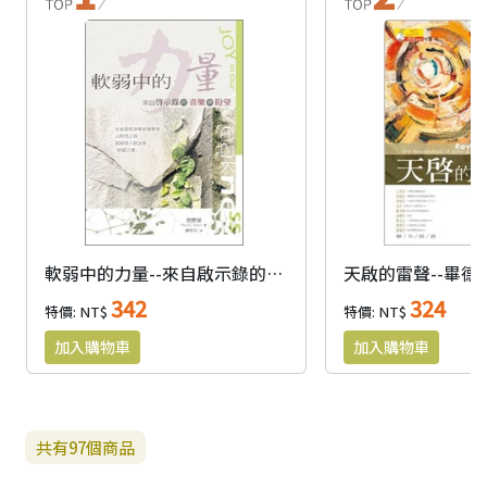
軟弱中的力量--來自啟示錄的喜樂與盼望
342
324
特價: NT$
特價: NT$
共有
97
個商品