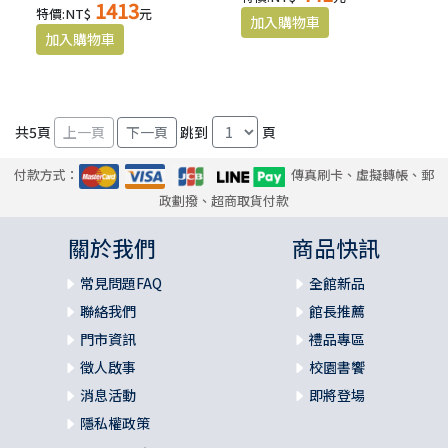
1413
特價:NT$
元
共
5
頁
跳到
頁
付款方式：
傳真刷卡、虛擬轉帳、郵
政劃撥、超商取貨付款
關於我們
商品快訊
常見問題FAQ
全館新品
聯絡我們
館長推薦
門市資訊
禮品專區
徵人啟事
校園書饗
消息活動
即將登場
隱私權政策