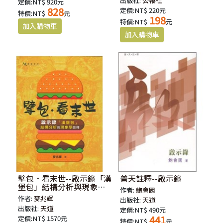
出版社:
公報社
定價:NT$ 920元
828
定價:NT$ 220元
特價:NT$
元
198
特價:NT$
元
擘包．看末世--啟示錄「漢
普天註釋--啟示錄
堡包」結構分析與現象學
作者:
鮑會園
詮釋
作者:
麥兆輝
出版社:
天道
出版社:
天道
定價:NT$ 490元
441
定價:NT$ 1570元
特價:NT$
元