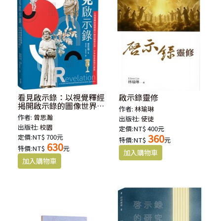
看見啟示錄：以視覺釋經
啟示錄靈修
揭開啟示錄的圖像世界、
作者:
林瑜琳
文本信息與現代應用
作者:
曾思瀚
出版社:
使徒
出版社:
校園
定價:NT$ 400元
360
定價:NT$ 700元
特價:NT$
元
630
特價:NT$
元