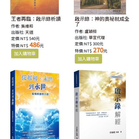
王者再臨：啟示錄析讀
啟示錄：神的奧祕就成全
了
作者:
吳維和
作者:
盧穎桓
出版社:
天道
出版社:
華宣代理
定價:NT$ 540元
486
定價:NT$ 300元
特價:NT$
元
270
特價:NT$
元