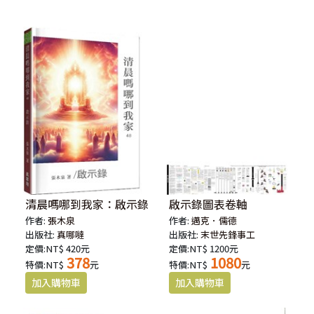
清晨嗎哪到我家：啟示錄
啟示錄圖表卷軸
作者:
張木泉
作者:
邁克．儒德
出版社:
真哪噠
出版社:
末世先鋒事工
定價:NT$ 420元
定價:NT$ 1200元
378
1080
特價:NT$
元
特價:NT$
元