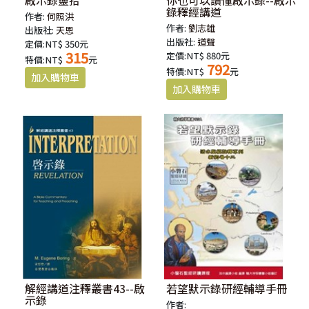
啟示錄靈拾
你也可以讀懂啟示錄--啟示
錄釋經講道
作者:
何照洪
作者:
劉志雄
出版社:
天恩
出版社:
道聲
定價:NT$ 350元
315
定價:NT$ 880元
特價:NT$
元
792
特價:NT$
元
解經講道注釋叢書43--啟
若望默示錄研經輔導手冊
示錄
作者: