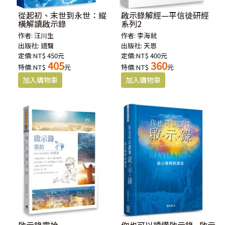
從起初、末世到永世：縱
啟示錄解經—平信徒研經
橫解讀啟示錄
系列2
作者:
汪川生
作者:
李海就
出版社:
道聲
出版社:
天恩
定價:NT$ 450元
定價:NT$ 400元
405
360
特價:NT$
元
特價:NT$
元