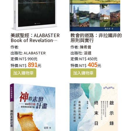
美感聖經：ALABASTER
教會的道路：非拉鐵非的
Book of Revelation
原則與實行
(NLT)
作者:
作者:
陳希曾
出版社:
ALABASTER
出版社:
活道
定價:NT$ 990元
定價:NT$ 450元
891
405
特價:NT$
元
特價:NT$
元