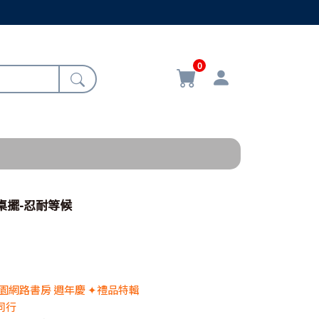
0
角桌擺-忍耐等候
 校園網路書房 週年慶 ✦禮品特輯
同行