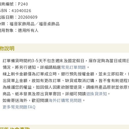
廠商編號：P240
SBN：41040026
出版日期：20260609
分類：福音家飾用品／福音桌飾品
適用對象：適用所有人
物說明
訂單備貨時間約3-5天不包含週末及國定假日，庫存足夠為當日或隔
情況，將另行通知。詳細請點選
常見訂單問題
。
線上刷卡金額僅為訂單成立時，銀行預先授權金額，並未立即扣款，
出貨單上金額，故如有更改訂單、缺貨或取消訂購，皆不會有刷退程
為維護您的權益，如因個人因素欲辦理退貨，請維持產品原狀並依原
商品、紙本發票及原出貨單寄回。詳細可閱讀
退換貨須知
。
如需寄送海外，歡迎閱讀
海外訂購常見問題
。
更多常見問題FAQ