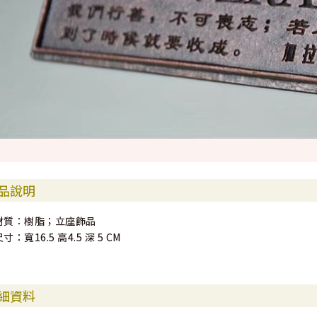
品說明
材質：樹脂；立座飾品
寸：寬16.5 高4.5 深 5 CM
細資料