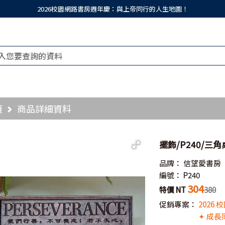
2026校園網路書房週年慶：與上帝同行的人生地圖！
頁
商品詳細資料
擺飾/P240/三
品牌：
信望愛書房
編號：
P240
304
特價 NT
380
促銷專案：
2026
✦ 成長