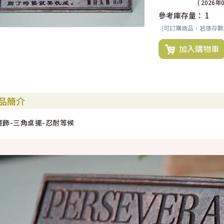
( 2026年
參考庫存量：
1
(可訂購商品，若庫存
加入購物車
品簡介
擺飾-三角桌擺-忍耐等候