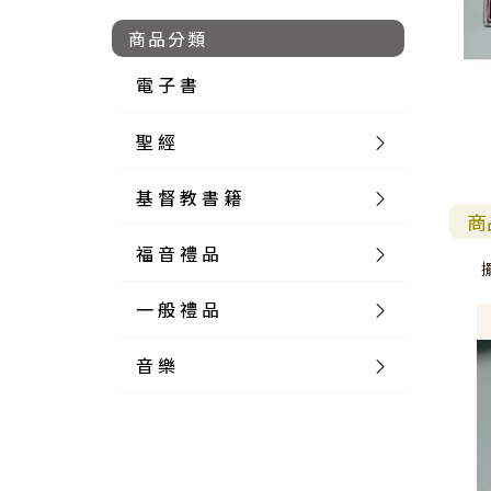
商品分類
電 子 書
聖 經
基 督 教 書 籍
新 舊 約 聖 經
商
福 音 禮 品
簡 體 聖 經
聖 經 論 叢
和 合 本
一 般 禮 品
英 文 聖 經
神 學 類
福 音 飾 品 配 件
和 合 本 標 點
參 考 書 工 具 書
音 樂
外 文 聖 經
實 踐 神 學
福 音 家 飾 用 品
一 般 卡 片
新 標 點 和 合 本
K J V
摩 西 五 經
系 統 神 學
福 音 項 鍊
讀 經 法
中 外 文 聖 經
教 會 歷 史
福 音 生 活 雜 貨
一 般 文 具
詩 本 樂 譜
和 合 本 修 訂 版
E S V
歷 史 書
神 、 創 造
宣 教 差 傳
福 音 耳 環 / 耳 夾
福 音 桌 飾 品
萬 用 卡
釋 經 法
創 世 記
註 釋 本 聖 經
生 命 造 就
福 音 食 器 廚 房
食 器 廚 房
C D
現 代 中 文 譯 本
G N B
和 合 本 / N I V
舊 約 註 釋
基 督
社 會 參 與
歷 史
福 音 手 環 / 手 鍊
福 音 布 軸 掛 畫
福 音 服 飾 布 品
貼 紙
日 記 . 筆 記
音 樂 叢 書
聖 經 概 論
出 埃 及 記
約 書 亞 記