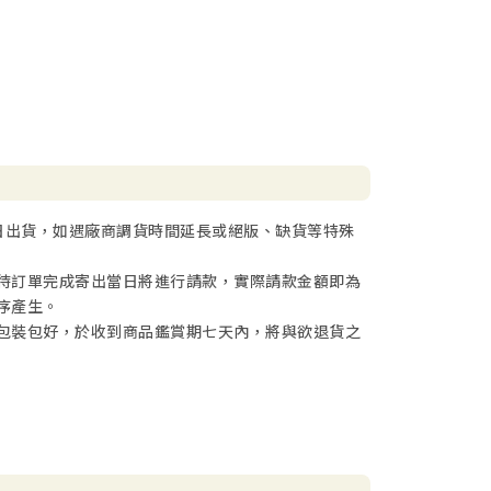
日出貨，如遇廠商調貨時間延長或絕版、缺貨等特殊
待訂單完成寄出當日將進行請款，實際請款金額即為
序產生。
包裝包好，於收到商品鑑賞期七天內，將與欲退貨之