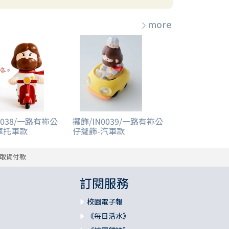
more
0038/一路有袮公
擺飾/IN0039/一路有袮公
摩托車款
仔擺飾-汽車款
取貨付款
訂閱服務
校園電子報
《每日活水》