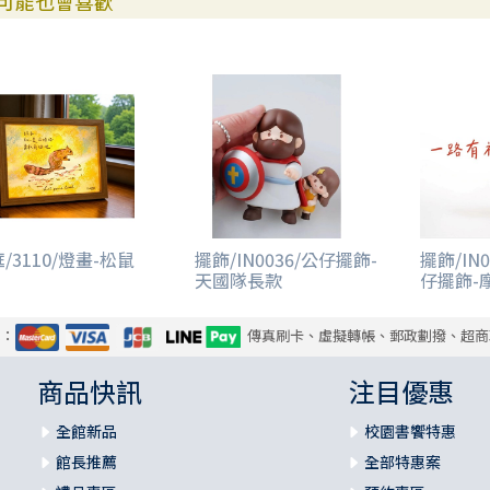
可能也會喜歡
/3110/燈畫-松鼠
擺飾/IN0036/公仔擺飾-
擺飾/IN
天國隊長款
仔擺飾-
式：
傳真刷卡、虛擬轉帳、郵政劃撥、超商
商品快訊
注目優惠
全館新品
校園書饗特惠
館長推薦
全部特惠案