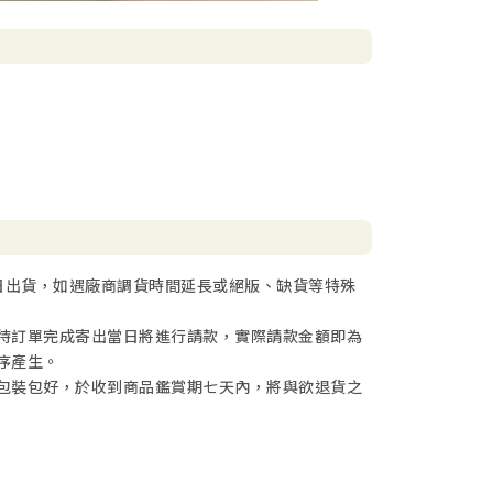
日出貨，如遇廠商調貨時間延長或絕版、缺貨等特殊
待訂單完成寄出當日將進行請款，實際請款金額即為
序產生。
包裝包好，於收到商品鑑賞期七天內，將與欲退貨之