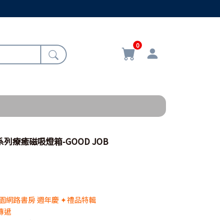
0
系列療癒磁吸燈箱-GOOD JOB
 校園網路書房 週年慶 ✦禮品特輯
傳遞