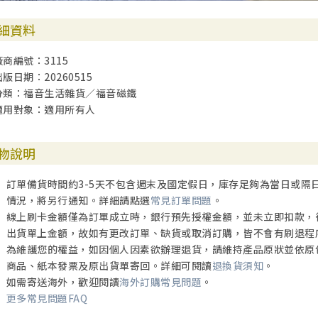
細資料
廠商編號：3115
出版日期：20260515
分類：福音生活雜貨／福音磁鐵
適用對象：適用所有人
物說明
訂單備貨時間約3-5天不包含週末及國定假日，庫存足夠為當日或隔
情況，將另行通知。詳細請點選
常見訂單問題
。
線上刷卡金額僅為訂單成立時，銀行預先授權金額，並未立即扣款，
出貨單上金額，故如有更改訂單、缺貨或取消訂購，皆不會有刷退程
為維護您的權益，如因個人因素欲辦理退貨，請維持產品原狀並依原
商品、紙本發票及原出貨單寄回。詳細可閱讀
退換貨須知
。
如需寄送海外，歡迎閱讀
海外訂購常見問題
。
更多常見問題FAQ