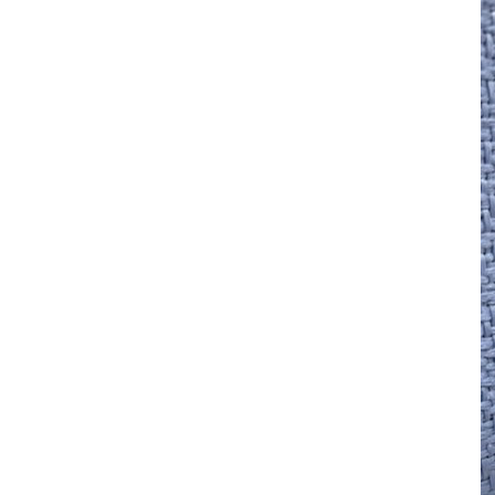
註 釋 本 聖 經
生 命 造 就
福 音 食 器 廚 房
食 器 廚 房
C D
現 代 中 文 譯 本
G N B
和 合 本 / N I V
舊 約 註 釋
基 督
社 會 參 與
歷 史
福 音 手 環 / 手 鍊
福 音 布 軸 掛 畫
福 音 服 飾 布 品
貼 紙
日 記 . 筆 記
音 樂 叢 書
聖 經 概 論
出 埃 及 記
約 書 亞 記
選 摘 本
見 證 傳 記
福 音 文 具
傢 俱 燈 飾
新 譯 本
其 他 英 文 聖 經
和 合 本 / N K J V
新 約 註 釋
聖 靈
教 牧
中 國 歷 史
初 信 造 就
福 音 戒 指
福 音 壁 掛 框 匾
福 音 鐘 錶 類
福 音 收 納 瓶 罐
明 信 片 . 書 籤
鉛 筆 袋 盒
杯 盤 壺 碗
詩 歌 本 譜
中 文 詩 歌 演 唱 C D
聖 經 史 地
利 未 記
士 師 記
福 音 佈 道
福 音 卡 片
新 漢 語 譯 本
新 標 點 和 合 本 / K J V
智 慧 詩 歌 書
救 恩
其 它 團 契
外 國 歷 史
禱 告
福 音 見 證
福 音 胸 針 / 別 針
福 音 相 框
福 音 磁 鐵
福 音 食 品 / 飲 品
福 音 資 料 夾 袋
筆 類
食 品
節 慶 樂 譜
外 文 詩 歌 演 唱 C D
聖 經 歷 史
民 數 記
路 得 記
輔 導
馬 克 杯 / 咖 啡 杯
生 活 教 導
教 會 儀 式 用 品
新 普 及 譯 本
新 標 點 和 合 本 / N R S V
大 先 知 書
人
派 別
靈 修
生 活 見 證
佈 道 講 章
福 音 匙 圈 / 吊 飾
十 字 架
福 音 雜 貨 禮 品
福 音 杯 款 / 茶 壺
福 音 辦 公 用 品
福 音 受 洗 卡 片
證 件 用 品
福 音 演 奏 C D
聖 經 地 理
申 命 記
撒 母 耳 上 下
約 伯 記
醫 治
茶 杯 / 茶 具
專 題 論 述
福 音 包 夾 類
當 代 譯 本
和 合 本 修 訂 版 / E S V
小 先 知 書
末 世
異 端
培 靈
傳 記
單 張
倫 理
福 音 服 飾 配 件
福 音 掛 飾
福 音 遊 戲 品
福 音 食 器 / 鍋 具
福 音 書 寫 用 品
福 音 生 日 卡 片
雜 文 紙 品
節 慶 C D
新 約 歷 史
列 王 記 上 下
詩 篇
以 賽 亞 書
倫 理 學
福 音 馬 克 杯 / 咖 啡 杯
餐 具 / 鍋 具
教 會
其 他 中 文 聖 經
現 代 中 文 譯 本 / T E V
四 福 音 書
教 義
文 獻 信 條
事 奉
見 證
小 冊
交 友
福 音 其 他 飾 品 配 件
福 音 水 晶
福 音 3 C 電 器
福 音 證 件 用 品
福 音 萬 用 卡 片
辦 公 用 品
信 息 . 見 證 C D
聖 經 人 物
歷 代 志 上 下
箴 言
耶 利 米 書
何 西 阿 書
福 音 保 溫 瓶 / 隨 身 瓶
保 溫 瓶 / 隨 行 杯
訓 練 材 料
新 譯 本 / E S V
保 羅 書 信
護 教 學
與 其 它 宗 教
講 章
佈 道 工 作
婚 姻
講 道
福 音 座 台 盒 用 品
福 音 香 氛 美 妝 保 養
福 音 筆 記 手 冊
福 音 謝 卡 / 邀 請 卡 / 慰 問
年 月 曆 . 日 誌
影 音 軟 體
登 山 寶 訓
以 斯 拉 記
傳 道 書
耶 利 米 哀 歌
約 珥 書
馬 太 福 音
福 音 玻 璃 杯 / 水 杯
卡
文 藝 類
新 譯 本 / N I V
普 通 書 信
神 學 專 題
教 會 復 興
其 它
福 音 叢 書
家 庭
管 家 職 份
小 組 材 料
福 音 抱 枕 / 套
福 音 春 聯
福 音 文 具 紙 品
兒 童 故 事 C D
耶 穌 生 平 與 教 訓
尼 希 米 記
雅 歌
以 西 結 書
阿 摩 司 書
馬 可 福 音
羅 馬 書
福 音 茶 壺 / 水 壺
福 音 金 句 盒 卡
新 普 及 譯 本 / N L T
其 他 書 信
其 它
台 灣 歷 史
文 選
兒 童
崇 拜 、 儀 式
工 作 訓 練
小 說 故 事
福 音 年 日 誌 曆
聖 經 文 學
以 斯 帖 記
但 以 理 書
俄 巴 底 亞 書
路 加 福 音
哥 林 多 前 後
希 伯 來 書
其 他 福 音 杯 壺 款 及 周 邊
福 音 貼 紙