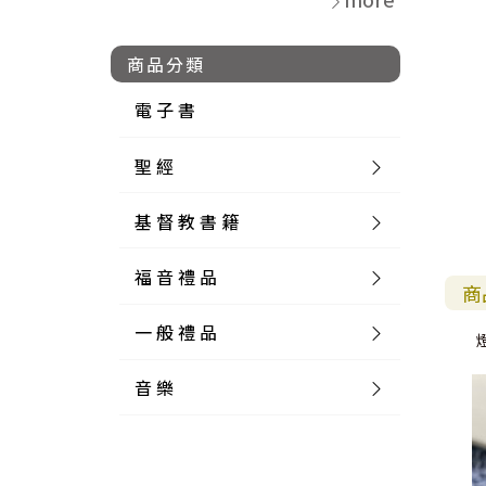
商品分類
電 子 書
聖 經
基 督 教 書 籍
新 舊 約 聖 經
福 音 禮 品
簡 體 聖 經
聖 經 論 叢
和 合 本
商
一 般 禮 品
英 文 聖 經
神 學 類
福 音 飾 品 配 件
和 合 本 標 點
參 考 書 工 具 書
音 樂
外 文 聖 經
實 踐 神 學
福 音 家 飾 用 品
一 般 卡 片
新 標 點 和 合 本
K J V
摩 西 五 經
系 統 神 學
福 音 項 鍊
讀 經 法
中 外 文 聖 經
教 會 歷 史
福 音 生 活 雜 貨
一 般 文 具
詩 本 樂 譜
和 合 本 修 訂 版
E S V
歷 史 書
神 、 創 造
宣 教 差 傳
福 音 耳 環 / 耳 夾
福 音 桌 飾 品
萬 用 卡
釋 經 法
創 世 記