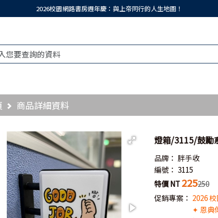
2026校園網路書房週年慶：與上帝同行的人生地圖！
頁
商品詳細資料
燈箱/3115/鼓勵
品牌：
胖手收
編號：
3115
225
特價 NT
250
促銷專案：
2026
✦ 恩典