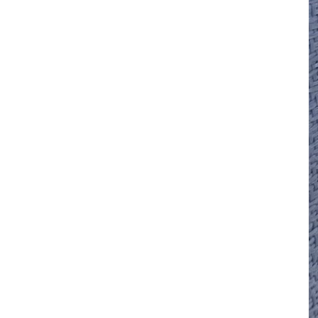
其 他 中 外 文 聖 經
新 約 歷 史 書
青 少 年
靈 恩
研 經 材 料
詩 、 散 文
福 音 包 裝 用 品
聖 經 故 事
約 拿 書
約 翰 福 音
加 拉 太 書
雅 各 書
啟 示 錄
信 徒 神 學
福 音 明 信 片 . 書 籤
成 人
教 育
兒 童 教 材
劇 本 遊 戲
福 音 文 具 雜 貨
聖 經 神 學
彌 迦 書
以 弗 所 書
彼 得 前 書
使 徒 行 傳
靈 界
福 音 季 節 卡
職 業
文 字 工 作
青 少 年 教 材
兒 童 故 事 C D
偽 經 次 經
那 鴻 書
腓 立 比 書
彼 得 後 書
福 音 小 禮 卡
特 殊 問 題
小 組 教 會
幼 稚 教 材
畫 冊
哈 巴 谷 書
歌 羅 西 書
約 翰 壹 、 貳 、 參 書
其 他 福 音 卡 片
生 活 教 導
成 人 教 材
西 番 雅 書
帖 撒 羅 尼 迦 前 後
猶 大 書
主 日 學 教 材
哈 該 書
提 摩 太 前 後
歸 納 法 研 經
撒 迦 利 亞 書
提 多 書
紙 品
瑪 拉 基 書
腓 利 門 書
教 牧 書 信