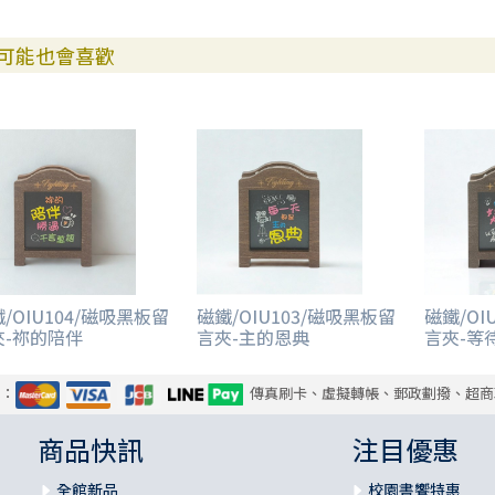
可能也會喜歡
/OIU104/磁吸黑板留
磁鐵/OIU103/磁吸黑板留
磁鐵/OI
夾-祢的陪伴
言夾-主的恩典
言夾-等
式：
傳真刷卡、虛擬轉帳、郵政劃撥、超商
商品快訊
注目優惠
全館新品
校園書饗特惠