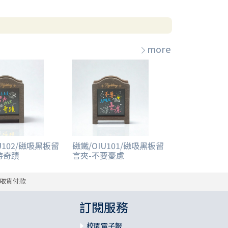
more
U102/磁吸黑板留
磁鐵/OIU101/磁吸黑板留
待奇蹟
言夾-不要憂慮
取貨付款
訂閱服務
校園電子報