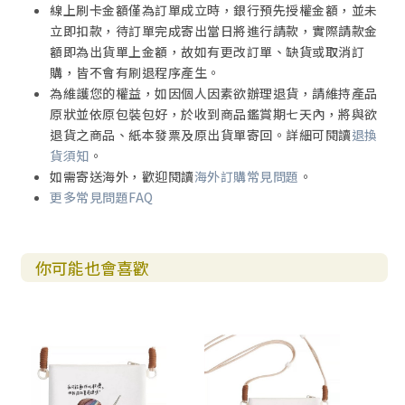
線上刷卡金額僅為訂單成立時，銀行預先授權金額，並未
立即扣款，待訂單完成寄出當日將進行請款，實際請款金
額即為出貨單上金額，故如有更改訂單、缺貨或取消訂
購，皆不會有刷退程序產生。
為維護您的權益，如因個人因素欲辦理退貨，請維持產品
原狀並依原包裝包好，於收到商品鑑賞期七天內，將與欲
退貨之商品、紙本發票及原出貨單寄回。詳細可閱讀
退換
貨須知
。
如需寄送海外，歡迎閱讀
海外訂購常見問題
。
更多常見問題FAQ
你可能也會喜歡