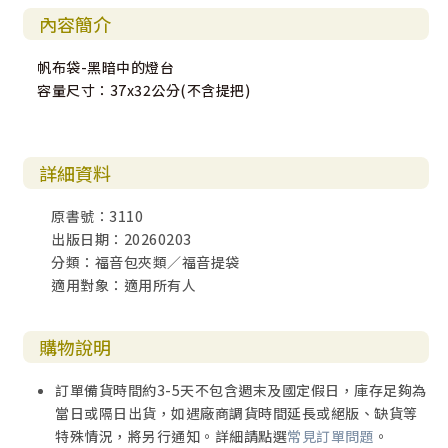
內容簡介
帆布袋-黑暗中的燈台
容量尺寸：37x32公分(不含提把)
詳細資料
原書號：3110
出版日期：20260203
分類：福音包夾類／福音提袋
適用對象：適用所有人
購物說明
訂單備貨時間約3-5天不包含週末及國定假日，庫存足夠為
當日或隔日出貨，如遇廠商調貨時間延長或絕版、缺貨等
特殊情況，將另行通知。詳細請點選
常見訂單問題
。