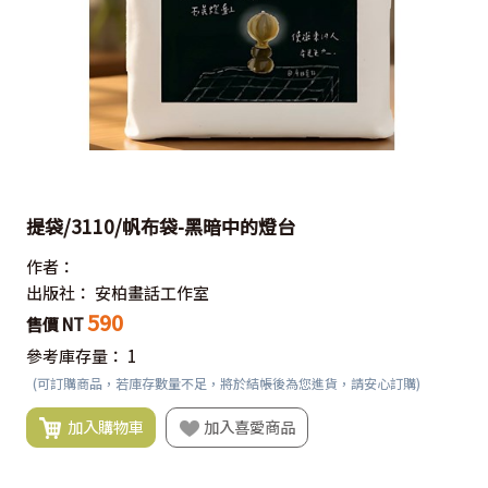
提袋/3110/帆布袋-黑暗中的燈台
作者：
出版社：
安柏畫話工作室
590
售價 NT
參考庫存量：
1
(可訂購商品，若庫存數量不足，將於結帳後為您進貨，請安心訂購)
加入購物車
加入喜愛商品