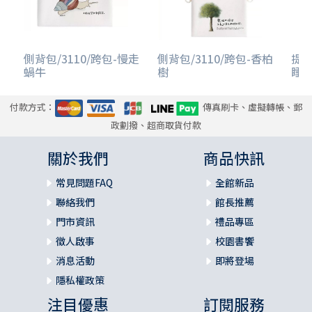
側背包/3110/跨包-慢走
側背包/3110/跨包-香柏
提袋
蝸牛
樹
睡
付款方式：
傳真刷卡、虛擬轉帳、郵
政劃撥、超商取貨付款
關於我們
商品快訊
常見問題FAQ
全館新品
聯絡我們
館長推薦
門市資訊
禮品專區
徵人啟事
校園書饗
消息活動
即將登場
隱私權政策
注目優惠
訂閱服務