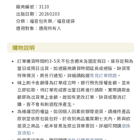
廠商編號：3110
出版日期：20260203
分類：福音包夾類／福音提袋
適用對象：適用所有人
購物說明
訂單備貨時間約3-5天不包含週末及國定假日，庫存足夠為
當日或隔日出貨，如遇廠商調貨時間延長或絕版、缺貨等
特殊情況，將另行通知。詳細請點選
常見訂單問題
。
線上刷卡金額僅為訂單成立時，銀行預先授權金額，並未
立即扣款，待訂單完成寄出當日將進行請款，實際請款金
額即為出貨單上金額，故如有更改訂單、缺貨或取消訂
購，皆不會有刷退程序產生。
為維護您的權益，如因個人因素欲辦理退貨，請維持產品
原狀並依原包裝包好，於收到商品鑑賞期七天內，將與欲
退貨之商品、紙本發票及原出貨單寄回。詳細可閱讀
退換
貨須知
。
如需寄送海外，歡迎閱讀
海外訂購常見問題
。