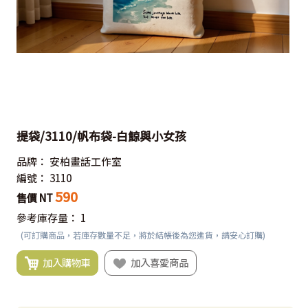
提袋/3110/帆布袋-白鯨與小女孩
品牌：
安柏畫話工作室
編號：
3110
590
售價 NT
參考庫存量：
1
(可訂購商品，若庫存數量不足，將於結帳後為您進貨，請安心訂購)
加入購物車
加入喜愛商品