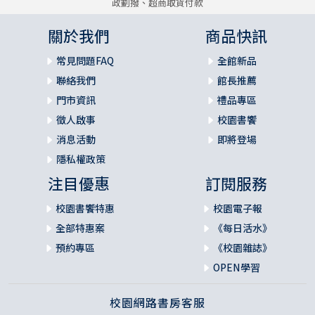
政劃撥、超商取貨付款
關於我們
商品快訊
常見問題FAQ
全館新品
聯絡我們
館長推薦
門市資訊
禮品專區
徵人啟事
校園書饗
消息活動
即將登場
隱私權政策
注目優惠
訂閱服務
校園書饗特惠
校園電子報
全部特惠案
《每日活水》
預約專區
《校園雜誌》
OPEN學習
校園網路書房客服