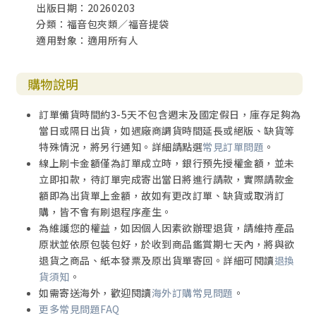
出版日期：20260203
分類：福音包夾類／福音提袋
適用對象：適用所有人
購物說明
訂單備貨時間約3-5天不包含週末及國定假日，庫存足夠為
當日或隔日出貨，如遇廠商調貨時間延長或絕版、缺貨等
特殊情況，將另行通知。詳細請點選
常見訂單問題
。
線上刷卡金額僅為訂單成立時，銀行預先授權金額，並未
立即扣款，待訂單完成寄出當日將進行請款，實際請款金
額即為出貨單上金額，故如有更改訂單、缺貨或取消訂
購，皆不會有刷退程序產生。
為維護您的權益，如因個人因素欲辦理退貨，請維持產品
原狀並依原包裝包好，於收到商品鑑賞期七天內，將與欲
退貨之商品、紙本發票及原出貨單寄回。詳細可閱讀
退換
貨須知
。
如需寄送海外，歡迎閱讀
海外訂購常見問題
。
更多常見問題FAQ