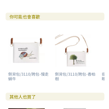
你可能也會喜歡
側背包/3110/跨包-慢走
側背包/3110/跨包-香柏
提袋
蝸牛
樹
睡
其他人也買了