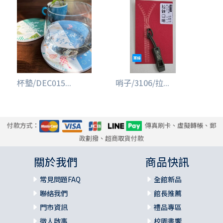
杯墊/DEC015...
哨子/3106/拉...
付款方式：
傳真刷卡、虛擬轉帳、郵
政劃撥、超商取貨付款
關於我們
商品快訊
常見問題FAQ
全館新品
聯絡我們
館長推薦
門市資訊
禮品專區
徵人啟事
校園書饗