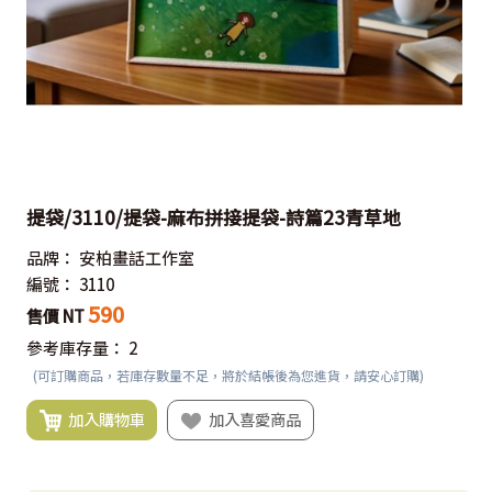
提袋/3110/提袋-麻布拼接提袋-詩篇23青草地
品牌：
安柏畫話工作室
編號：
3110
590
售價 NT
參考庫存量：
2
(可訂購商品，若庫存數量不足，將於結帳後為您進貨，請安心訂購)
加入購物車
加入喜愛商品