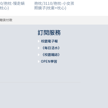
10/抱枕-慢走蝸
抱枕/3110/抱枕-小女孩
枕心)
照鏡子(枕套+枕心)
取貨付款
訂閱服務
校園電子報
《每日活水》
《校園雜誌》
OPEN學習