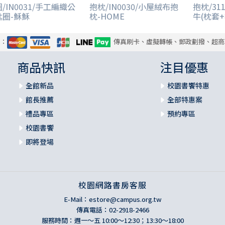
/IN0031/手工編織公
抱枕/IN0030/小屋絨布抱
抱枕/31
匙圈-穌穌
枕-HOME
牛(枕套+
式：
傳真刷卡、虛擬轉帳、郵政劃撥、超商
商品快訊
注目優惠
全館新品
校園書饗特惠
館長推薦
全部特惠案
禮品專區
預約專區
校園書饗
即將登場
校園網路書房客服
E-Mail：
estore@campus.org.tw
傳真電話：02-2918-2466
服務時間：週一～五 10:00～12:30；13:30～18:00