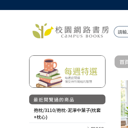
首
最近閱覽過的商品
抱枕/3110/抱枕-泥濘中葉子(枕套
+枕心)
more