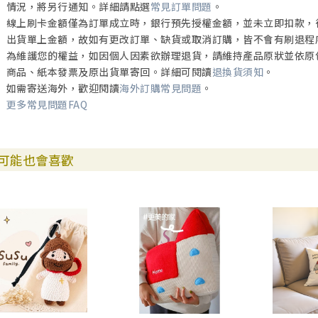
情況，將另行通知。詳細請點選
常見訂單問題
。
線上刷卡金額僅為訂單成立時，銀行預先授權金額，並未立即扣款，
出貨單上金額，故如有更改訂單、缺貨或取消訂購，皆不會有刷退程
為維護您的權益，如因個人因素欲辦理退貨，請維持產品原狀並依原
商品、紙本發票及原出貨單寄回。詳細可閱讀
退換貨須知
。
如需寄送海外，歡迎閱讀
海外訂購常見問題
。
更多常見問題FAQ
可能也會喜歡