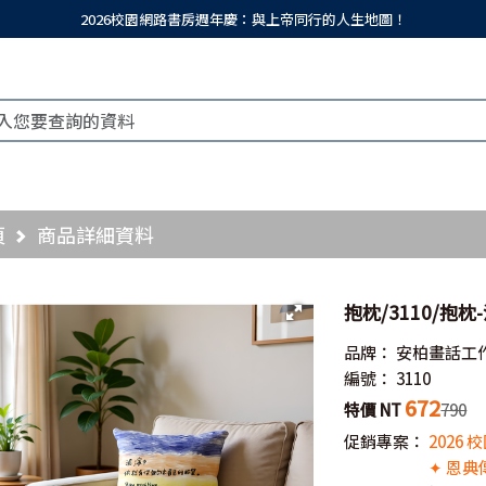
2026校園網路書房週年慶：與上帝同行的人生地圖！
頁
商品詳細資料
抱枕/3110/抱
品牌：
安柏畫話工
編號：
3110
672
特價 NT
790
促銷專案：
2026
✦ 恩典