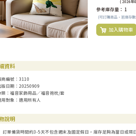
( 2026年
參考庫存量：
1
(可訂購商品，若庫存
加入購物車
細資料
廠商編號：3110
出版日期：20250909
分類：福音家飾用品／福音抱枕/套
適用對象：適用所有人
物說明
訂單備貨時間約3-5天不包含週末及國定假日，庫存足夠為當日或隔