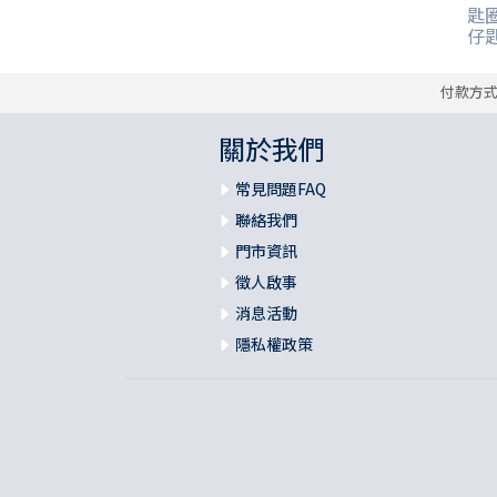
匙圈
其 他 中 外 文 聖 經
新 約 歷 史 書
青 少 年
靈 恩
研 經 材 料
詩 、 散 文
福 音 包 裝 用 品
聖 經 故 事
約 拿 書
約 翰 福 音
加 拉 太 書
雅 各 書
啟 示 錄
信 徒 神 學
仔
福 音 明 信 片 . 書 籤
成 人
教 育
兒 童 教 材
劇 本 遊 戲
福 音 文 具 雜 貨
聖 經 神 學
彌 迦 書
以 弗 所 書
彼 得 前 書
使 徒 行 傳
靈 界
付款方
福 音 季 節 卡
職 業
文 字 工 作
青 少 年 教 材
兒 童 故 事 C D
偽 經 次 經
那 鴻 書
腓 立 比 書
彼 得 後 書
關於我們
福 音 小 禮 卡
常見問題FAQ
特 殊 問 題
小 組 教 會
幼 稚 教 材
畫 冊
哈 巴 谷 書
歌 羅 西 書
約 翰 壹 、 貳 、 參 書
聯絡我們
其 他 福 音 卡 片
門市資訊
生 活 教 導
成 人 教 材
西 番 雅 書
帖 撒 羅 尼 迦 前 後
猶 大 書
徵人啟事
主 日 學 教 材
哈 該 書
提 摩 太 前 後
消息活動
隱私權政策
歸 納 法 研 經
撒 迦 利 亞 書
提 多 書
紙 品
瑪 拉 基 書
腓 利 門 書
教 牧 書 信