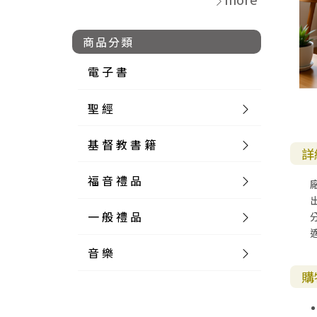
商品分類
電 子 書
聖 經
基 督 教 書 籍
新 舊 約 聖 經
詳
福 音 禮 品
簡 體 聖 經
聖 經 論 叢
和 合 本
一 般 禮 品
英 文 聖 經
神 學 類
福 音 飾 品 配 件
和 合 本 標 點
參 考 書 工 具 書
音 樂
外 文 聖 經
實 踐 神 學
福 音 家 飾 用 品
一 般 卡 片
新 標 點 和 合 本
K J V
摩 西 五 經
系 統 神 學
福 音 項 鍊
讀 經 法
購
中 外 文 聖 經
教 會 歷 史
福 音 生 活 雜 貨
一 般 文 具
詩 本 樂 譜
和 合 本 修 訂 版
E S V
歷 史 書
神 、 創 造
宣 教 差 傳
福 音 耳 環 / 耳 夾
福 音 桌 飾 品
萬 用 卡
釋 經 法
創 世 記