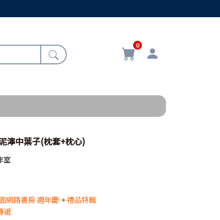
0
枕-泥濘中葉子(枕套+枕心)
作室
 校園網路書房 週年慶 ✦禮品特輯
傳遞