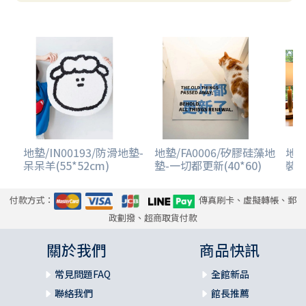
地墊/IN00193/防滑地墊-
地墊/FA0006/矽膠硅藻地
地墊
呆呆羊(55*52cm)
墊-一切都更新(40*60)
裝
付款方式：
傳真刷卡、虛擬轉帳、郵
政劃撥、超商取貨付款
關於我們
商品快訊
常見問題FAQ
全館新品
聯絡我們
館長推薦