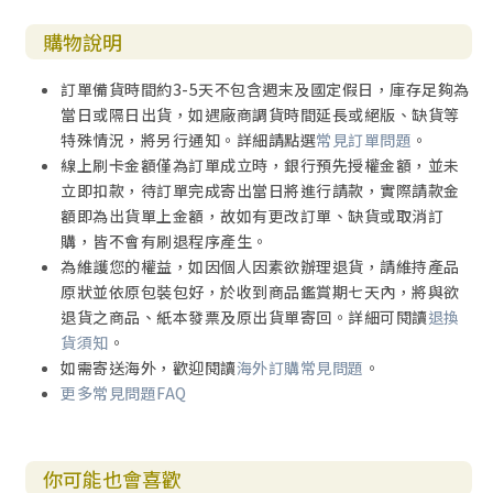
購物說明
訂單備貨時間約3-5天不包含週末及國定假日，庫存足夠為
當日或隔日出貨，如遇廠商調貨時間延長或絕版、缺貨等
特殊情況，將另行通知。詳細請點選
常見訂單問題
。
線上刷卡金額僅為訂單成立時，銀行預先授權金額，並未
立即扣款，待訂單完成寄出當日將進行請款，實際請款金
額即為出貨單上金額，故如有更改訂單、缺貨或取消訂
購，皆不會有刷退程序產生。
為維護您的權益，如因個人因素欲辦理退貨，請維持產品
原狀並依原包裝包好，於收到商品鑑賞期七天內，將與欲
退貨之商品、紙本發票及原出貨單寄回。詳細可閱讀
退換
貨須知
。
如需寄送海外，歡迎閱讀
海外訂購常見問題
。
更多常見問題FAQ
你可能也會喜歡