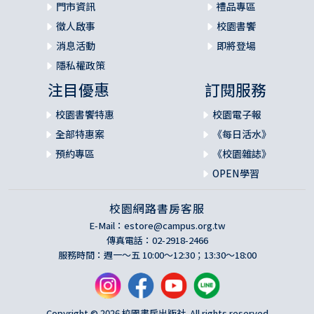
門市資訊
禮品專區
徵人啟事
校園書饗
消息活動
即將登場
隱私權政策
注目優惠
訂閱服務
校園書饗特惠
校園電子報
全部特惠案
《每日活水》
預約專區
《校園雜誌》
OPEN學習
校園網路書房客服
E-Mail：
estore@campus.org.tw
傳真電話：02-2918-2466
服務時間：週一～五 10:00～12:30；13:30～18:00
Copyright © 2026 校園書房出版社. All rights reserved