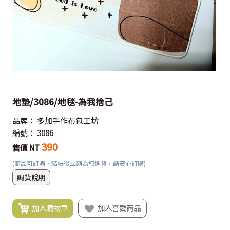
地墊/3086/地毯-為我捨己
品牌：
多加手作布包工坊
編號：
3086
390
售價 NT
(商品可訂購，結帳後立刻為您進貨，請安心訂購)
調貨說明
加入購物車
加入喜愛商品