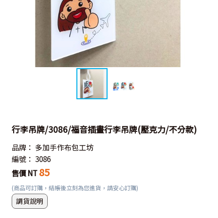
行李吊牌/3086/福音插畫行李吊牌(壓克力/不分款)
品牌：
多加手作布包工坊
編號：
3086
85
售價 NT
(商品可訂購，結帳後立刻為您進貨，請安心訂購)
調貨說明