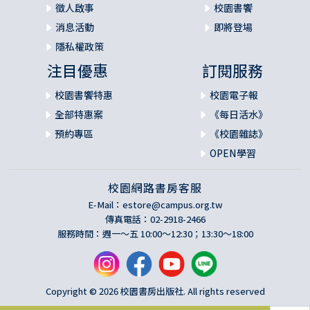
徵人啟事
校園書饗
消息活動
即將登場
隱私權政策
注目優惠
訂閱服務
校園書饗特惠
校園電子報
全部特惠案
《每日活水》
預約專區
《校園雜誌》
OPEN學習
校園網路書房客服
E-Mail：
estore@campus.org.tw
傳真電話：02-2918-2466
服務時間：週一～五 10:00～12:30；13:30～18:00
Copyright © 2026 校園書房出版社. All rights reserved