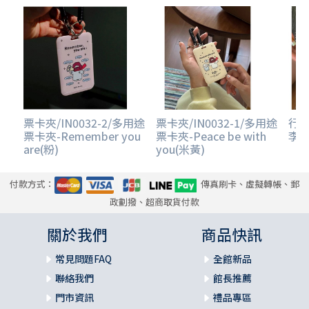
票卡夾/IN0032-2/多用途
票卡夾/IN0032-1/多用途
行李
票卡夾-Remember you
票卡夾-Peace be with
李吊牌
are(粉)
you(米黃)
付款方式：
傳真刷卡、虛擬轉帳、郵
政劃撥、超商取貨付款
關於我們
商品快訊
常見問題FAQ
全館新品
聯絡我們
館長推薦
門市資訊
禮品專區