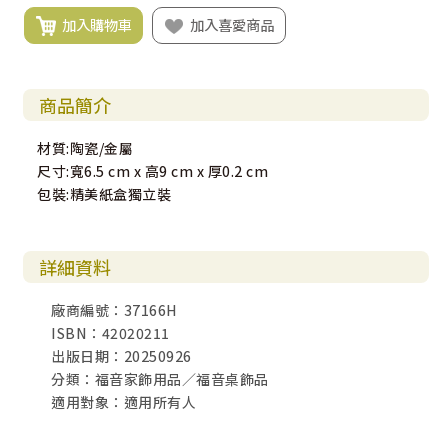
加入購物車
加入喜愛商品
商品簡介
材質:陶瓷/金屬
尺寸:寬6.5 cm x 高9 cm x 厚0.2 cm
包裝:精美紙盒獨立裝
詳細資料
廠商編號：37166H
ISBN：42020211
出版日期：20250926
分類：福音家飾用品／福音桌飾品
適用對象：適用所有人