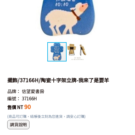
擺飾/37166H/陶瓷十字架立牌-我來了是要羊
品牌：
信望愛書房
編號：
37166H
90
售價 NT
(商品可訂購，結帳後立刻為您進貨，請安心訂購)
調貨說明