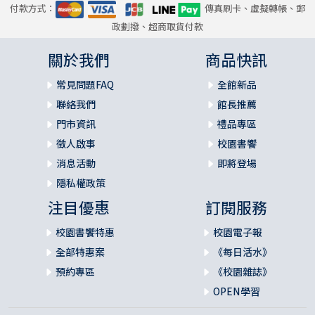
付款方式：
傳真刷卡、虛擬轉帳、郵
政劃撥、超商取貨付款
關於我們
商品快訊
常見問題FAQ
全館新品
聯絡我們
館長推薦
門市資訊
禮品專區
徵人啟事
校園書饗
消息活動
即將登場
隱私權政策
注目優惠
訂閱服務
校園書饗特惠
校園電子報
全部特惠案
《每日活水》
預約專區
《校園雜誌》
OPEN學習