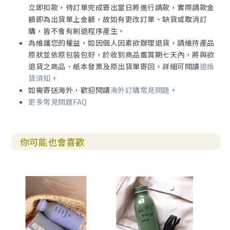
立即扣款，待訂單完成寄出當日將進行請款，實際請款金
額即為出貨單上金額，故如有更改訂單、缺貨或取消訂
購，皆不會有刷退程序產生。
為維護您的權益，如因個人因素欲辦理退貨，請維持產品
原狀並依原包裝包好，於收到商品鑑賞期七天內，將與欲
退貨之商品、紙本發票及原出貨單寄回。詳細可閱讀
退換
貨須知
。
如需寄送海外，歡迎閱讀
海外訂購常見問題
。
更多常見問題FAQ
你可能也會喜歡