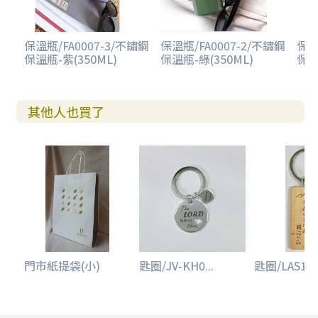
保溫瓶/FA0007-3/不鏽鋼
保溫瓶/FA0007-2/不鏽鋼
保溫
保溫瓶-紫(350ML)
保溫瓶-綠(350ML)
保溫
其他人也買了
門市紙提袋(小)
匙圈/JV-KH0...
匙圈/LAS114.