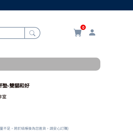
0
瓷杯墊-雙貓和好
作室
數量不足，將於結帳後為您進貨，請安心訂購)