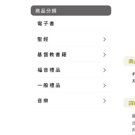
商品分類
電 子 書
聖 經
基 督 教 書 籍
新 舊 約 聖 經
商
福 音 禮 品
簡 體 聖 經
聖 經 論 叢
和 合 本
一 般 禮 品
英 文 聖 經
神 學 類
福 音 飾 品 配 件
和 合 本 標 點
參 考 書 工 具 書
音 樂
外 文 聖 經
實 踐 神 學
福 音 家 飾 用 品
一 般 卡 片
新 標 點 和 合 本
K J V
摩 西 五 經
系 統 神 學
福 音 項 鍊
讀 經 法
詳
中 外 文 聖 經
教 會 歷 史
福 音 生 活 雜 貨
一 般 文 具
詩 本 樂 譜
和 合 本 修 訂 版
E S V
歷 史 書
神 、 創 造
宣 教 差 傳
福 音 耳 環 / 耳 夾
福 音 桌 飾 品
萬 用 卡
釋 經 法
創 世 記
尺
註 釋 本 聖 經
生 命 造 就
福 音 食 器 廚 房
食 器 廚 房
C D
現 代 中 文 譯 本
G N B
和 合 本 / N I V
舊 約 註 釋
基 督
社 會 參 與
歷 史
福 音 手 環 / 手 鍊
福 音 布 軸 掛 畫
福 音 服 飾 布 品
貼 紙
日 記 . 筆 記
音 樂 叢 書
聖 經 概 論
出 埃 及 記
約 書 亞 記