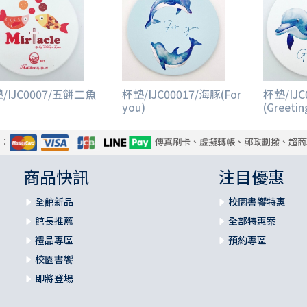
/IJC0007/五餅二魚
杯墊/IJC00017/海豚(For
杯墊/IJC
you)
(Greetin
式：
傳真刷卡、虛擬轉帳、郵政劃撥、超商
商品快訊
注目優惠
全館新品
校園書饗特惠
館長推薦
全部特惠案
禮品專區
預約專區
校園書饗
即將登場