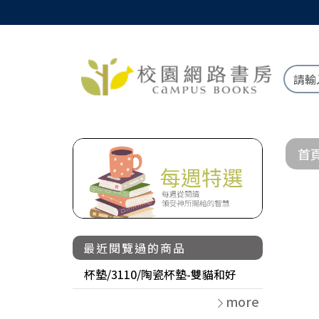
首
最近閱覽過的商品
杯墊/3110/陶瓷杯墊-雙貓和好
more