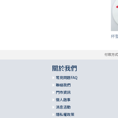
其 他 中 外 文 聖 經
新 約 歷 史 書
青 少 年
靈 恩
研 經 材 料
詩 、 散 文
福 音 包 裝 用 品
聖 經 故 事
約 拿 書
約 翰 福 音
加 拉 太 書
雅 各 書
啟 示 錄
信 徒 神 學
福 音 明 信 片 . 書 籤
成 人
教 育
兒 童 教 材
劇 本 遊 戲
福 音 文 具 雜 貨
聖 經 神 學
彌 迦 書
以 弗 所 書
彼 得 前 書
使 徒 行 傳
靈 界
福 音 季 節 卡
職 業
文 字 工 作
青 少 年 教 材
兒 童 故 事 C D
偽 經 次 經
那 鴻 書
腓 立 比 書
彼 得 後 書
福 音 小 禮 卡
杯墊
特 殊 問 題
小 組 教 會
幼 稚 教 材
畫 冊
哈 巴 谷 書
歌 羅 西 書
約 翰 壹 、 貳 、 參 書
其 他 福 音 卡 片
生 活 教 導
成 人 教 材
西 番 雅 書
帖 撒 羅 尼 迦 前 後
猶 大 書
付款方
關於我們
主 日 學 教 材
哈 該 書
提 摩 太 前 後
常見問題FAQ
歸 納 法 研 經
撒 迦 利 亞 書
提 多 書
聯絡我們
門市資訊
紙 品
瑪 拉 基 書
腓 利 門 書
徵人啟事
消息活動
教 牧 書 信
隱私權政策