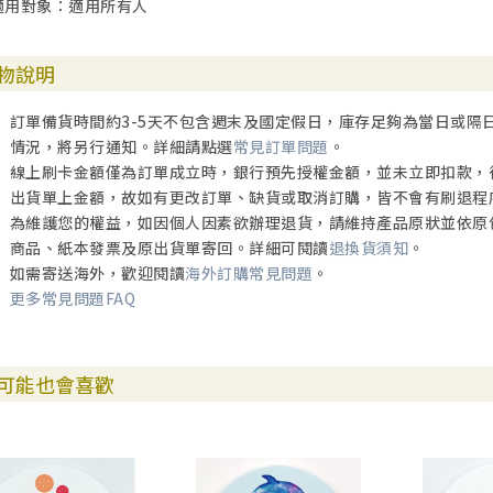
適用對象：適用所有人
物說明
訂單備貨時間約3-5天不包含週末及國定假日，庫存足夠為當日或隔
情況，將另行通知。詳細請點選
常見訂單問題
。
線上刷卡金額僅為訂單成立時，銀行預先授權金額，並未立即扣款，
出貨單上金額，故如有更改訂單、缺貨或取消訂購，皆不會有刷退程
為維護您的權益，如因個人因素欲辦理退貨，請維持產品原狀並依原
商品、紙本發票及原出貨單寄回。詳細可閱讀
退換貨須知
。
如需寄送海外，歡迎閱讀
海外訂購常見問題
。
更多常見問題FAQ
可能也會喜歡