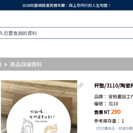
2026校園網路書房週年慶：與上帝同行的人生地圖！
頁
商品詳細資料
杯墊/3110/陶
品牌：
安柏畫話工
編號：
3110
290
售價 NT
參考庫存量：
1
(可訂購商品，若庫存