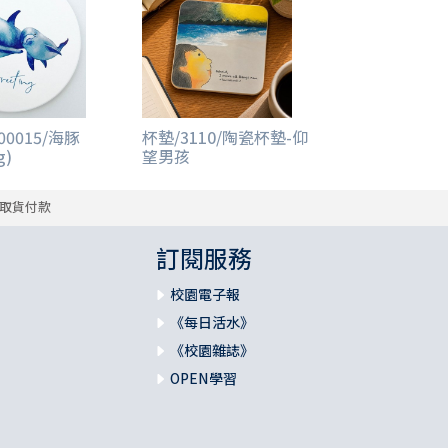
00015/海豚
杯墊/3110/陶瓷杯墊-仰
g)
望男孩
取貨付款
訂閱服務
校園電子報
《每日活水》
《校園雜誌》
OPEN學習