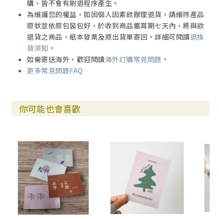
購，皆不會有刷退程序產生。
為維護您的權益，如因個人因素欲辦理退貨，請維持產品
原狀並依原包裝包好，於收到商品鑑賞期七天內，將與欲
退貨之商品、紙本發票及原出貨單寄回。詳細可閱讀
退換
貨須知
。
如需寄送海外，歡迎閱讀
海外訂購常見問題
。
更多常見問題FAQ
你可能也會喜歡