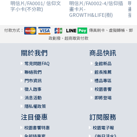
明信片/FA0001/ 信仰文
明信片/FA0002-4/信仰插
明信
字小卡(不分款)
畫卡片-
畫卡
GROWTH&LIFE(樹)
星)
付款方式：
傳真刷卡、虛擬轉帳、郵
政劃撥、超商取貨付款
關於我們
商品快訊
常見問題FAQ
全館新品
聯絡我們
館長推薦
門市資訊
禮品專區
徵人啟事
校園書饗
消息活動
即將登場
隱私權政策
注目優惠
訂閱服務
校園書饗特惠
校園電子報
全部特惠案
《每日活水》