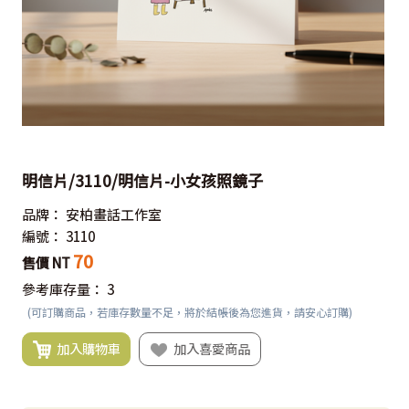
明信片/3110/明信片-小女孩照鏡子
品牌：
安柏畫話工作室
編號：
3110
70
售價 NT
參考庫存量：
3
(可訂購商品，若庫存數量不足，將於結帳後為您進貨，請安心訂購)
加入購物車
加入喜愛商品