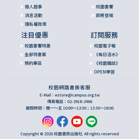
徵人啟事
校園書饗
消息活動
即將登場
隱私權政策
注目優惠
訂閱服務
校園書饗特惠
校園電子報
全部特惠案
《每日活水》
預約專區
《校園雜誌》
OPEN學習
校園網路書房客服
E-Mail：
estore@campus.org.tw
傳真電話：02-2918-2466
服務時間：週一～五 10:00～12:30；13:30～18:00
Copyright © 2026 校園書房出版社. All rights reserved