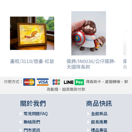
畫框/3110/燈畫-松鼠
擺飾/IN0036/公仔擺飾-
擺飾
天國隊長款
仔擺
付款方式：
傳真刷卡、虛擬轉帳、郵
政劃撥、超商取貨付款
關於我們
商品快訊
常見問題FAQ
全館新品
聯絡我們
館長推薦
門市資訊
禮品專區