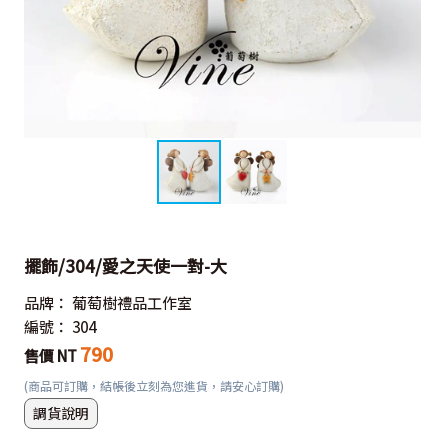
擺飾/304/愛之天使一對-大
品牌：
葡萄樹禮品工作室
編號：
304
790
售價 NT
(商品可訂購，結帳後立刻為您進貨，請安心訂購)
調貨說明