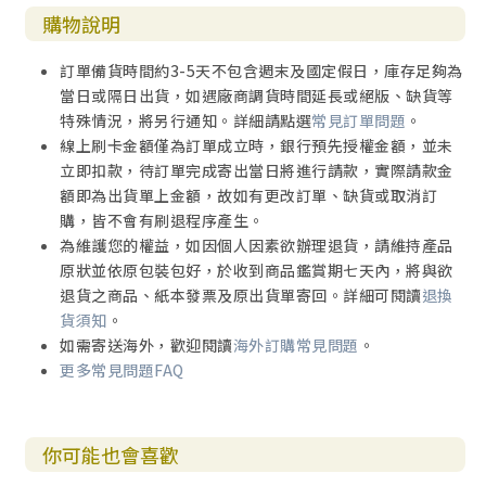
購物說明
訂單備貨時間約3-5天不包含週末及國定假日，庫存足夠為
當日或隔日出貨，如遇廠商調貨時間延長或絕版、缺貨等
特殊情況，將另行通知。詳細請點選
常見訂單問題
。
線上刷卡金額僅為訂單成立時，銀行預先授權金額，並未
立即扣款，待訂單完成寄出當日將進行請款，實際請款金
額即為出貨單上金額，故如有更改訂單、缺貨或取消訂
購，皆不會有刷退程序產生。
為維護您的權益，如因個人因素欲辦理退貨，請維持產品
原狀並依原包裝包好，於收到商品鑑賞期七天內，將與欲
退貨之商品、紙本發票及原出貨單寄回。詳細可閱讀
退換
貨須知
。
如需寄送海外，歡迎閱讀
海外訂購常見問題
。
更多常見問題FAQ
你可能也會喜歡