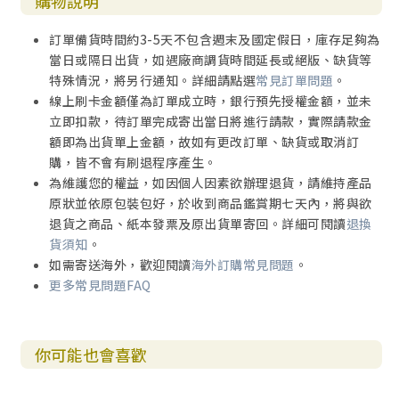
購物說明
訂單備貨時間約3-5天不包含週末及國定假日，庫存足夠為
當日或隔日出貨，如遇廠商調貨時間延長或絕版、缺貨等
特殊情況，將另行通知。詳細請點選
常見訂單問題
。
線上刷卡金額僅為訂單成立時，銀行預先授權金額，並未
立即扣款，待訂單完成寄出當日將進行請款，實際請款金
額即為出貨單上金額，故如有更改訂單、缺貨或取消訂
購，皆不會有刷退程序產生。
為維護您的權益，如因個人因素欲辦理退貨，請維持產品
原狀並依原包裝包好，於收到商品鑑賞期七天內，將與欲
退貨之商品、紙本發票及原出貨單寄回。詳細可閱讀
退換
貨須知
。
如需寄送海外，歡迎閱讀
海外訂購常見問題
。
更多常見問題FAQ
你可能也會喜歡