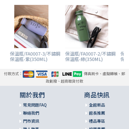
保溫瓶/FA0007-3/不鏽鋼
保溫瓶/FA0007-2/不鏽鋼
保溫
保溫瓶-紫(350ML)
保溫瓶-綠(350ML)
保溫
付款方式：
傳真刷卡、虛擬轉帳、郵
政劃撥、超商取貨付款
關於我們
商品快訊
常見問題FAQ
全館新品
聯絡我們
館長推薦
門市資訊
禮品專區
徵人啟事
校園書饗