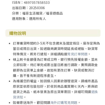
ISBN：4897057858533
出版日期：20250306
分類：福音生活雜貨／福音遊戲品
適用對象：適用所有人
購物說明
訂單備貨時間約3-5天不包含週末及國定假日，庫存足夠為
當日或隔日出貨，如遇廠商調貨時間延長或絕版、缺貨等
特殊情況，將另行通知。詳細請點選
常見訂單問題
。
線上刷卡金額僅為訂單成立時，銀行預先授權金額，並未
立即扣款，待訂單完成寄出當日將進行請款，實際請款金
額即為出貨單上金額，故如有更改訂單、缺貨或取消訂
購，皆不會有刷退程序產生。
為維護您的權益，如因個人因素欲辦理退貨，請維持產品
原狀並依原包裝包好，於收到商品鑑賞期七天內，將與欲
退貨之商品、紙本發票及原出貨單寄回。詳細可閱讀
退換
貨須知
。
如需寄送海外，歡迎閱讀
海外訂購常見問題
。