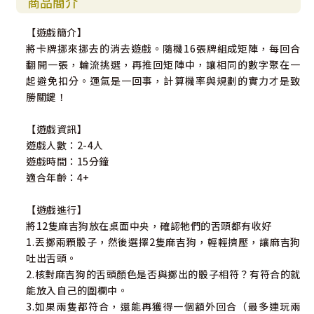
商品簡介
【遊戲簡介】
將卡牌挪來挪去的消去遊戲。隨機16張牌組成矩陣，每回合
翻開一張，輪流挑選，再推回矩陣中，讓相同的數字聚在一
起避免扣分。運氣是一回事，計算機率與規劃的實力才是致
勝關鍵！
【遊戲資訊】
遊戲人數：2-4人
遊戲時間：15分鐘
適合年齡：4+
【遊戲進行】
將12隻麻吉狗放在桌面中央，確認牠們的舌頭都有收好
1.丟擲兩顆骰子，然後選擇2隻麻吉狗，輕輕擠壓，讓麻吉狗
吐出舌頭。
2.核對麻吉狗的舌頭顏色是否與擲出的骰子相符？有符合的就
能放入自己的圍欄中。
3.如果兩隻都符合，還能再獲得一個額外回合（最多連玩兩