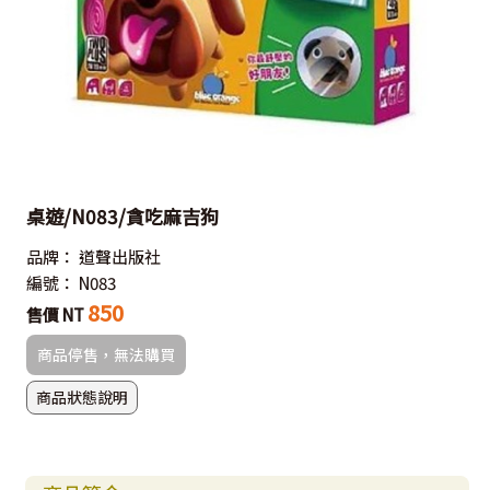
桌遊/N083/貪吃麻吉狗
品牌：
道聲出版社
編號：
N083
850
售價 NT
商品停售，無法購買
商品狀態說明