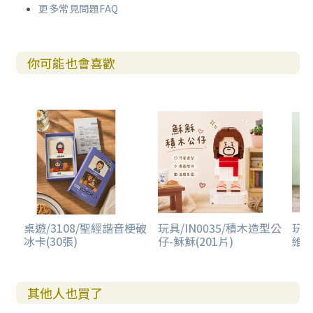
更多常見問題FAQ
你可能也會喜歡
桌遊/3108/聖經諧音梗破
玩具/IN0035/積木造型公
玩具
冰卡(30張)
仔-穌穌(201片)
維克
其他人也買了