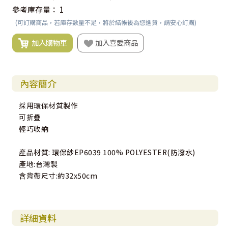
參考庫存量：
1
(可訂購商品，若庫存數量不足，將於結帳後為您進貨，請安心訂購)
加入購物車
加入喜愛商品
內容簡介
採用環保材質製作
可折疊
輕巧收納
產品材質: 環保紗EP6039 100% POLYESTER(防潑水)
產地:台灣製
含背帶尺寸:約32x50cm
詳細資料