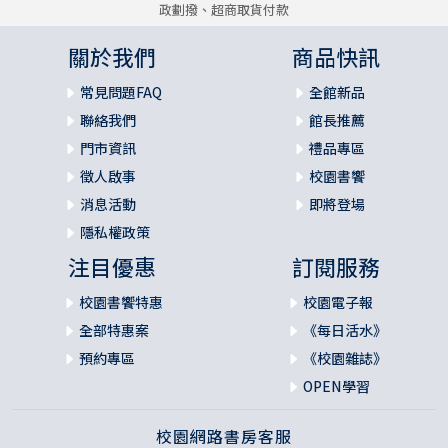
政劃撥、超商取貨付款
關於我們
商品快訊
常見問題FAQ
全館新品
聯絡我們
館長推薦
門市資訊
禮品專區
徵人啟事
校園書饗
消息活動
即將登場
隱私權政策
注目優惠
訂閱服務
校園書饗特惠
校園電子報
全部特惠案
《每日活水》
預約專區
《校園雜誌》
OPEN學習
校園網路書房客服