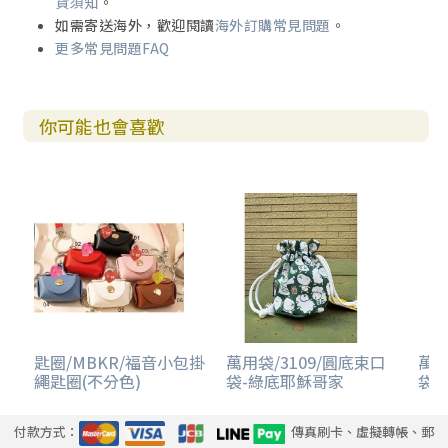
貨須知
。
如需寄送海外，歡迎閱讀
海外訂購常見問題
。
更多常見問題FAQ
你可能也會喜歡
匙圈/MBKR/福音小包掛
萬用袋/3109/圓底束口
萬用
繩匙圈(不分色)
袋-綠底耶穌哥家
袋-
付款方式：
傳真刷卡、虛擬轉帳、郵