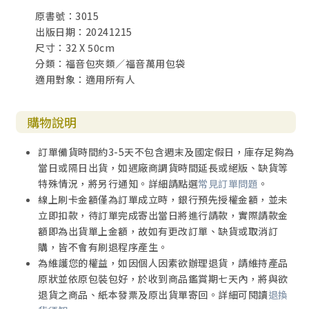
原書號：3015
出版日期：20241215
尺寸：32 X 50cm
分類：福音包夾類／福音萬用包袋
適用對象：適用所有人
購物說明
訂單備貨時間約3-5天不包含週末及國定假日，庫存足夠為
當日或隔日出貨，如遇廠商調貨時間延長或絕版、缺貨等
特殊情況，將另行通知。詳細請點選
常見訂單問題
。
線上刷卡金額僅為訂單成立時，銀行預先授權金額，並未
立即扣款，待訂單完成寄出當日將進行請款，實際請款金
額即為出貨單上金額，故如有更改訂單、缺貨或取消訂
購，皆不會有刷退程序產生。
為維護您的權益，如因個人因素欲辦理退貨，請維持產品
原狀並依原包裝包好，於收到商品鑑賞期七天內，將與欲
退貨之商品、紙本發票及原出貨單寄回。詳細可閱讀
退換