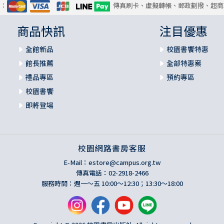
式：
傳真刷卡、虛擬轉帳、郵政劃撥、超商
商品快訊
注目優惠
全館新品
校園書饗特惠
館長推薦
全部特惠案
禮品專區
預約專區
校園書饗
即將登場
校園網路書房客服
E-Mail：
estore@campus.org.tw
傳真電話：02-2918-2466
服務時間：週一～五 10:00～12:30；13:30～18:00