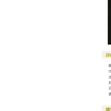
其 他 中 外 文 聖 經
新 約 歷 史 書
青 少 年
靈 恩
研 經 材 料
詩 、 散 文
福 音 包 裝 用 品
聖 經 故 事
約 拿 書
約 翰 福 音
加 拉 太 書
雅 各 書
啟 示 錄
信 徒 神 學
福 音 明 信 片 . 書 籤
成 人
教 育
兒 童 教 材
劇 本 遊 戲
福 音 文 具 雜 貨
聖 經 神 學
彌 迦 書
以 弗 所 書
彼 得 前 書
使 徒 行 傳
靈 界
福 音 季 節 卡
職 業
文 字 工 作
青 少 年 教 材
兒 童 故 事 C D
偽 經 次 經
那 鴻 書
腓 立 比 書
彼 得 後 書
福 音 小 禮 卡
特 殊 問 題
小 組 教 會
幼 稚 教 材
畫 冊
哈 巴 谷 書
歌 羅 西 書
約 翰 壹 、 貳 、 參 書
其 他 福 音 卡 片
詳
生 活 教 導
成 人 教 材
西 番 雅 書
帖 撒 羅 尼 迦 前 後
猶 大 書
主 日 學 教 材
哈 該 書
提 摩 太 前 後
I
歸 納 法 研 經
撒 迦 利 亞 書
提 多 書
尺
紙 品
瑪 拉 基 書
腓 利 門 書
教 牧 書 信
購