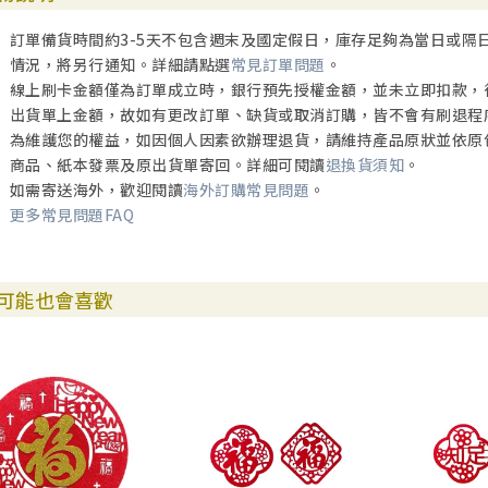
訂單備貨時間約3-5天不包含週末及國定假日，庫存足夠為當日或隔
情況，將另行通知。詳細請點選
常見訂單問題
。
線上刷卡金額僅為訂單成立時，銀行預先授權金額，並未立即扣款，
出貨單上金額，故如有更改訂單、缺貨或取消訂購，皆不會有刷退程
為維護您的權益，如因個人因素欲辦理退貨，請維持產品原狀並依原
商品、紙本發票及原出貨單寄回。詳細可閱讀
退換貨須知
。
如需寄送海外，歡迎閱讀
海外訂購常見問題
。
更多常見問題FAQ
可能也會喜歡