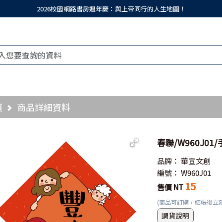
2026校園網路書房週年慶：與上帝同行的人生地圖！
頁
商品詳細資料
春聯/W960J0
品牌：
華宣文創
編號：
W960J01
15
售價 NT
(商品可訂購，結帳後立
調貨說明