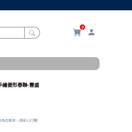
0
1/手繪菱形春聯-豐盛
刻為您進貨，請安心訂購)