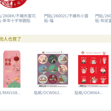
/2608K/不織布窗花
門貼/26002C/不織布小窗
門貼/26
貼-新年十字架圓貼
貼-福
貼-知足
他人也買了
/MAV108...
貼紙/OCW063...
貼紙/OCW064...