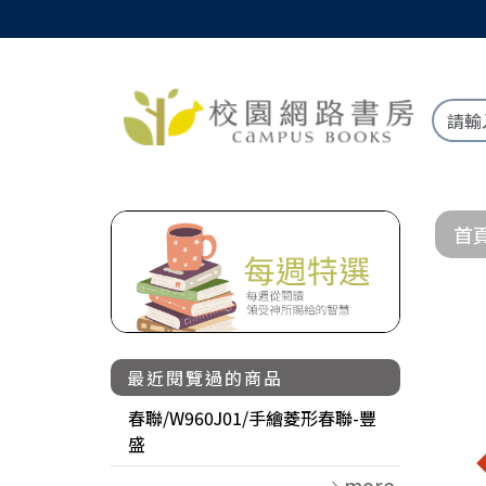
首
最近閱覽過的商品
春聯/W960J01/手繪菱形春聯-豐
盛
more