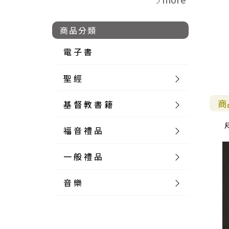
商品分類
電 子 書
聖 經
商
基 督 教 書 籍
新 舊 約 聖 經
福 音 禮 品
簡 體 聖 經
聖 經 論 叢
和 合 本
一 般 禮 品
英 文 聖 經
神 學 類
福 音 飾 品 配 件
和 合 本 標 點
參 考 書 工 具 書
音 樂
外 文 聖 經
實 踐 神 學
福 音 家 飾 用 品
一 般 卡 片
新 標 點 和 合 本
K J V
摩 西 五 經
系 統 神 學
福 音 項 鍊
讀 經 法
中 外 文 聖 經
教 會 歷 史
福 音 生 活 雜 貨
一 般 文 具
詩 本 樂 譜
和 合 本 修 訂 版
E S V
歷 史 書
神 、 創 造
宣 教 差 傳
福 音 耳 環 / 耳 夾
福 音 桌 飾 品
萬 用 卡
釋 經 法
創 世 記