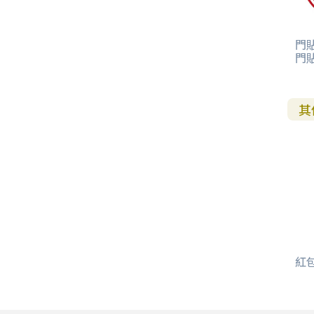
門貼
門
其
紅包