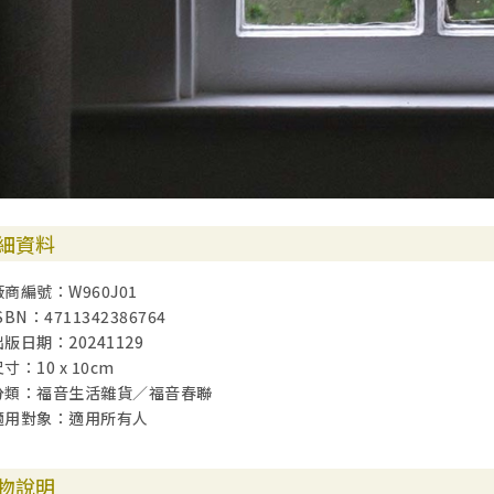
細資料
廠商編號：W960J01
SBN：4711342386764
出版日期：20241129
寸：10 x 10cm
分類：福音生活雜貨／福音春聯
適用對象：適用所有人
物說明