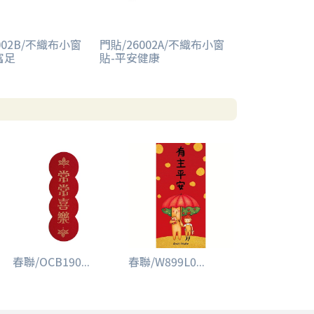
002B/不織布小窗
門貼/26002A/不織布小窗
富足
貼-平安健康
春聯/OCB190...
春聯/W899L0...