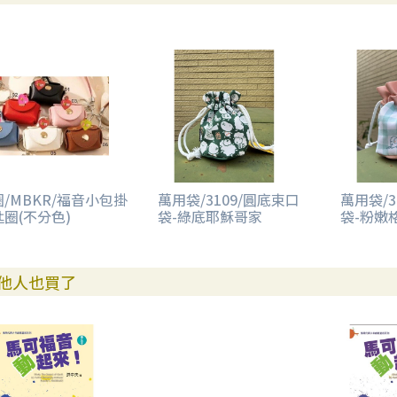
/MBKR/福音小包掛
萬用袋/3109/圓底束口
萬用袋/3
圈(不分色)
袋-綠底耶穌哥家
袋-粉嫩
他人也買了