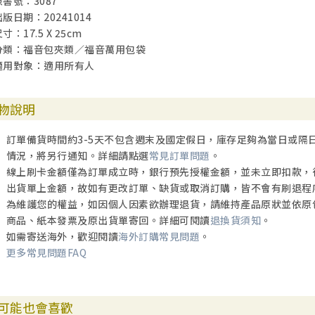
原書號：3087
出版日期：20241014
寸：17.5 X 25cm
分類：福音包夾類／福音萬用包袋
適用對象：適用所有人
物說明
訂單備貨時間約3-5天不包含週末及國定假日，庫存足夠為當日或隔
情況，將另行通知。詳細請點選
常見訂單問題
。
線上刷卡金額僅為訂單成立時，銀行預先授權金額，並未立即扣款，
出貨單上金額，故如有更改訂單、缺貨或取消訂購，皆不會有刷退程
為維護您的權益，如因個人因素欲辦理退貨，請維持產品原狀並依原
商品、紙本發票及原出貨單寄回。詳細可閱讀
退換貨須知
。
如需寄送海外，歡迎閱讀
海外訂購常見問題
。
更多常見問題FAQ
可能也會喜歡