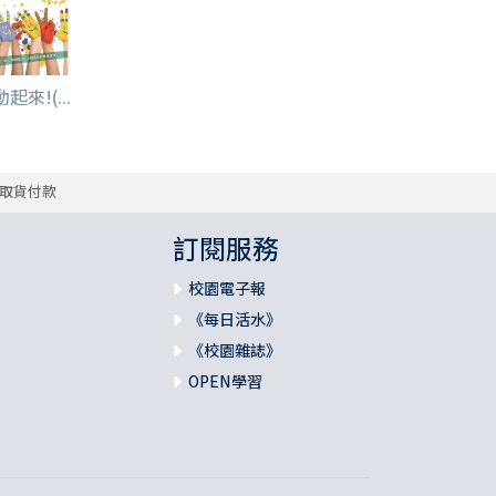
來!(...
取貨付款
訂閱服務
校園電子報
《每日活水》
《校園雜誌》
OPEN學習