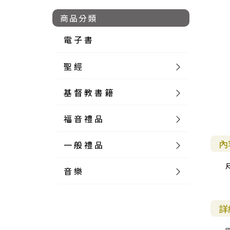
商品分類
電 子 書
聖 經
基 督 教 書 籍
新 舊 約 聖 經
福 音 禮 品
簡 體 聖 經
聖 經 論 叢
和 合 本
內
一 般 禮 品
英 文 聖 經
神 學 類
福 音 飾 品 配 件
和 合 本 標 點
參 考 書 工 具 書
尺
音 樂
外 文 聖 經
實 踐 神 學
福 音 家 飾 用 品
一 般 卡 片
新 標 點 和 合 本
K J V
摩 西 五 經
系 統 神 學
福 音 項 鍊
讀 經 法
中 外 文 聖 經
教 會 歷 史
福 音 生 活 雜 貨
一 般 文 具
詩 本 樂 譜
和 合 本 修 訂 版
E S V
歷 史 書
神 、 創 造
宣 教 差 傳
福 音 耳 環 / 耳 夾
福 音 桌 飾 品
萬 用 卡
釋 經 法
創 世 記
詳
註 釋 本 聖 經
生 命 造 就
福 音 食 器 廚 房
食 器 廚 房
C D
現 代 中 文 譯 本
G N B
和 合 本 / N I V
舊 約 註 釋
基 督
社 會 參 與
歷 史
福 音 手 環 / 手 鍊
福 音 布 軸 掛 畫
福 音 服 飾 布 品
貼 紙
日 記 . 筆 記
音 樂 叢 書
聖 經 概 論
出 埃 及 記
約 書 亞 記