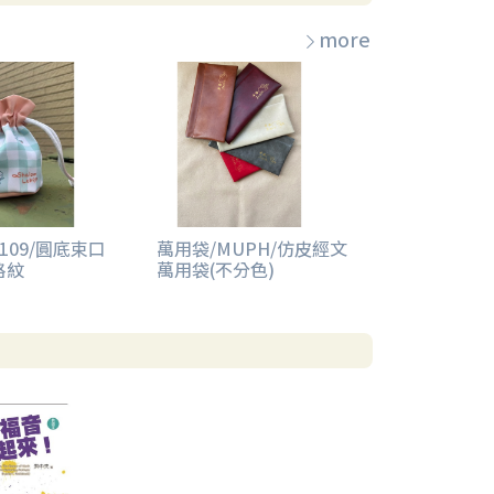
more
109/圓底束口
萬用袋/MUPH/仿皮經文
格紋
萬用袋(不分色)