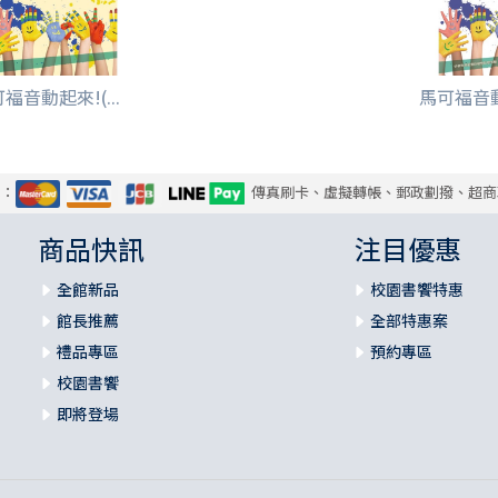
福音動起來!(...
馬可福音動起
式：
傳真刷卡、虛擬轉帳、郵政劃撥、超商
商品快訊
注目優惠
全館新品
校園書饗特惠
館長推薦
全部特惠案
禮品專區
預約專區
校園書饗
即將登場