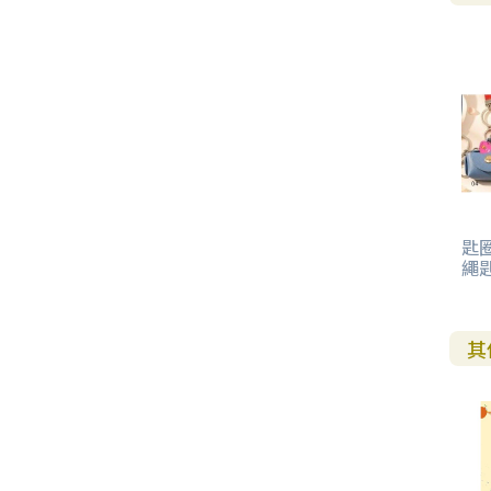
其 他 中 外 文 聖 經
新 約 歷 史 書
青 少 年
靈 恩
研 經 材 料
詩 、 散 文
福 音 包 裝 用 品
聖 經 故 事
約 拿 書
約 翰 福 音
加 拉 太 書
雅 各 書
啟 示 錄
信 徒 神 學
福 音 明 信 片 . 書 籤
成 人
教 育
兒 童 教 材
劇 本 遊 戲
福 音 文 具 雜 貨
聖 經 神 學
彌 迦 書
以 弗 所 書
彼 得 前 書
使 徒 行 傳
靈 界
福 音 季 節 卡
職 業
文 字 工 作
青 少 年 教 材
兒 童 故 事 C D
偽 經 次 經
那 鴻 書
腓 立 比 書
彼 得 後 書
福 音 小 禮 卡
特 殊 問 題
小 組 教 會
幼 稚 教 材
畫 冊
哈 巴 谷 書
歌 羅 西 書
約 翰 壹 、 貳 、 參 書
其 他 福 音 卡 片
生 活 教 導
成 人 教 材
西 番 雅 書
帖 撒 羅 尼 迦 前 後
猶 大 書
匙圈
繩匙
主 日 學 教 材
哈 該 書
提 摩 太 前 後
歸 納 法 研 經
撒 迦 利 亞 書
提 多 書
其
紙 品
瑪 拉 基 書
腓 利 門 書
教 牧 書 信