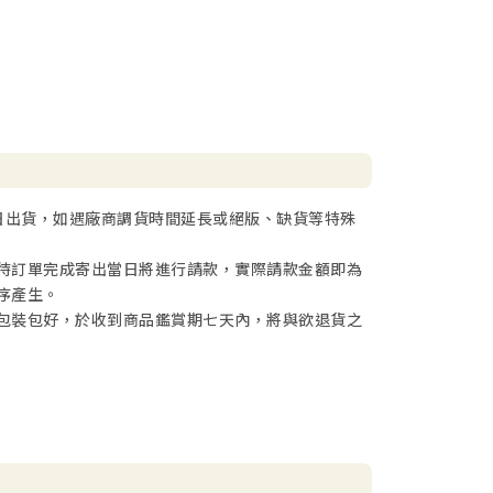
日出貨，如遇廠商調貨時間延長或絕版、缺貨等特殊
待訂單完成寄出當日將進行請款，實際請款金額即為
序產生。
包裝包好，於收到商品鑑賞期七天內，將與欲退貨之