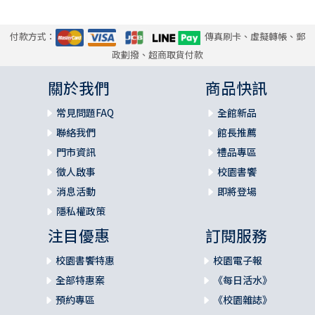
付款方式：
傳真刷卡、虛擬轉帳、郵
政劃撥、超商取貨付款
關於我們
商品快訊
常見問題FAQ
全館新品
聯絡我們
館長推薦
門市資訊
禮品專區
徵人啟事
校園書饗
消息活動
即將登場
隱私權政策
注目優惠
訂閱服務
校園書饗特惠
校園電子報
全部特惠案
《每日活水》
預約專區
《校園雜誌》