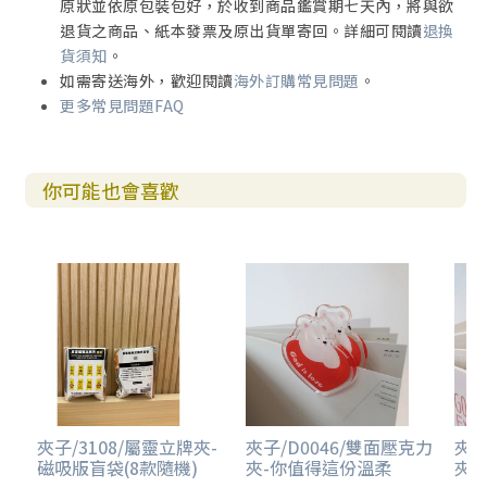
原狀並依原包裝包好，於收到商品鑑賞期七天內，將與欲
退貨之商品、紙本發票及原出貨單寄回。詳細可閱讀
退換
貨須知
。
如需寄送海外，歡迎閱讀
海外訂購常見問題
。
更多常見問題FAQ
你可能也會喜歡
夾子/3108/屬靈立牌夾-
夾子/D0046/雙面壓克力
夾子
磁吸版盲袋(8款隨機)
夾-你值得這份溫柔
夾-