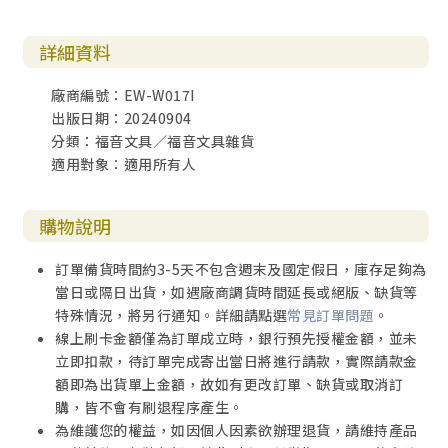
詳細資料
廠商編號：EW-W017I
出版日期：20240904
分類：福音文具／福音文具雜貨
適用對象：適用所有人
購物說明
訂單備貨時間約3-5天不包含週末及國定假日，庫存足夠為
當日或隔日出貨，如遇廠商調貨時間延長或絕版、缺貨等
特殊情況，將另行通知。詳細請點選
常見訂單問題
。
線上刷卡金額僅為訂單成立時，銀行預先授權金額，並未
立即扣款，待訂單完成寄出當日將進行請款，實際請款金
額即為出貨單上金額，故如有更改訂單、缺貨或取消訂
購，皆不會有刷退程序產生。
為維護您的權益，如因個人因素欲辦理退貨，請維持產品