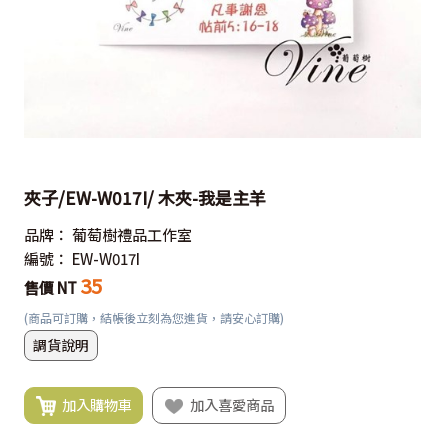
夾子/EW-W017I/ 木夾-我是主羊
品牌：
葡萄樹禮品工作室
編號：
EW-W017I
35
售價 NT
(商品可訂購，結帳後立刻為您進貨，請安心訂購)
調貨說明
加入購物車
加入喜愛商品