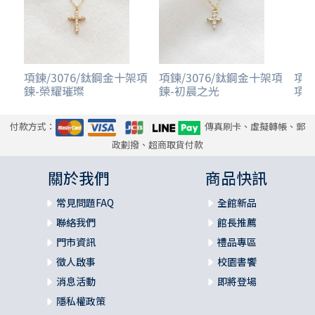
項鍊/3076/鈦鋼金十架項
項鍊/3076/鈦鋼金十架項
項鍊
鍊-榮耀璀璨
鍊-初晨之光
項鍊
付款方式：
傳真刷卡、虛擬轉帳、郵
政劃撥、超商取貨付款
關於我們
商品快訊
常見問題FAQ
全館新品
聯絡我們
館長推薦
門市資訊
禮品專區
徵人啟事
校園書饗
消息活動
即將登場
隱私權政策