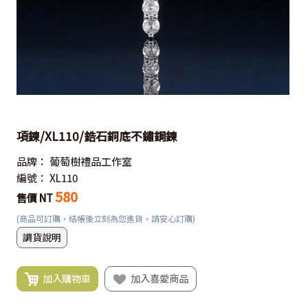
項鍊/XL110/鋯石銅底不鏽鋼鍊
品牌：
葡萄樹禮品工作室
編號：
XL110
580
售價 NT
(商品可訂購，結帳後立刻為您進貨，請安心訂購)
調貨說明
加入購物車
加入喜愛商品