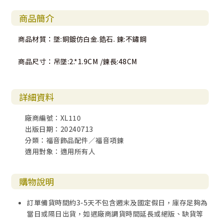
商品簡介
商品材質：墜:銅鍍仿白金.鋯石. 鍊:不鏽鋼
商品尺寸：吊墜:2.*1.9CM /鍊長:48CM
詳細資料
廠商編號：XL110
出版日期：20240713
分類：福音飾品配件／福音項鍊
適用對象：適用所有人
購物說明
訂單備貨時間約3-5天不包含週末及國定假日，庫存足夠為
當日或隔日出貨，如遇廠商調貨時間延長或絕版、缺貨等