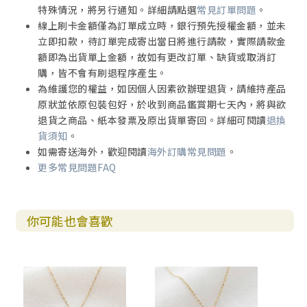
特殊情況，將另行通知。詳細請點選
常見訂單問題
。
線上刷卡金額僅為訂單成立時，銀行預先授權金額，並未
立即扣款，待訂單完成寄出當日將進行請款，實際請款金
額即為出貨單上金額，故如有更改訂單、缺貨或取消訂
購，皆不會有刷退程序產生。
為維護您的權益，如因個人因素欲辦理退貨，請維持產品
原狀並依原包裝包好，於收到商品鑑賞期七天內，將與欲
退貨之商品、紙本發票及原出貨單寄回。詳細可閱讀
退換
貨須知
。
如需寄送海外，歡迎閱讀
海外訂購常見問題
。
更多常見問題FAQ
你可能也會喜歡