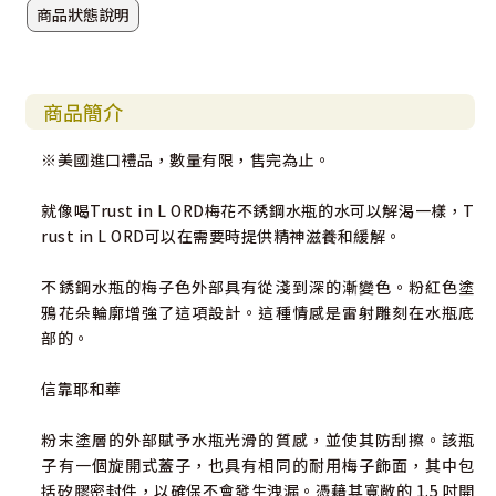
商品狀態說明
商品簡介
※美國進口禮品，數量有限，售完為止。
就像喝Trust in L ORD梅花不銹鋼水瓶的水可以解渴一樣，T
rust in L ORD可以在需要時提供精神滋養和緩解。
不銹鋼水瓶的梅子色外部具有從淺到深的漸變色。粉紅色塗
鴉花朵輪廓增強了這項設計。這種情感是雷射雕刻在水瓶底
部的。
信靠耶和華
粉末塗層的外部賦予水瓶光滑的質感，並使其防刮擦。該瓶
子有一個旋開式蓋子，也具有相同的耐用梅子飾面，其中包
括矽膠密封件，以確保不會發生洩漏。憑藉其寬敞的 1.5 吋開