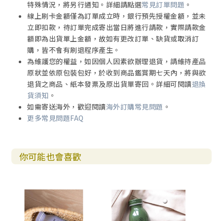
特殊情況，將另行通知。詳細請點選
常見訂單問題
。
線上刷卡金額僅為訂單成立時，銀行預先授權金額，並未
立即扣款，待訂單完成寄出當日將進行請款，實際請款金
額即為出貨單上金額，故如有更改訂單、缺貨或取消訂
購，皆不會有刷退程序產生。
為維護您的權益，如因個人因素欲辦理退貨，請維持產品
原狀並依原包裝包好，於收到商品鑑賞期七天內，將與欲
退貨之商品、紙本發票及原出貨單寄回。詳細可閱讀
退換
貨須知
。
如需寄送海外，歡迎閱讀
海外訂購常見問題
。
更多常見問題FAQ
你可能也會喜歡