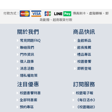
付款方式：
傳真刷卡、虛擬轉帳、郵
政劃撥、超商取貨付款
關於我們
商品快訊
常見問題FAQ
全館新品
聯絡我們
館長推薦
門市資訊
禮品專區
徵人啟事
校園書饗
消息活動
即將登場
隱私權政策
注目優惠
訂閱服務
校園書饗特惠
校園電子報
全部特惠案
《每日活水》
預約專區
《校園雜誌》