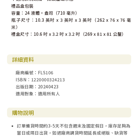
禮品盒包裝
容量：24 液體。盎司（710 毫升）
瓶子尺寸：10.3 英吋 x 3 英吋 x 3 英吋（262 x 76 x 76 毫
米）
禮盒尺寸：10.6 吋 x 3.2 吋 x 3.2 吋（269 x 81 x 81 公釐）
詳細資料
廠商編號：FLS106
ISBN：1220000324213
出版日期：20240423
適用對象：適用所有人
購物說明
訂單備貨時間約3-5天不包含週末及國定假日，庫存足夠為
當日或隔日出貨，如遇廠商調貨時間延長或絕版、缺貨等