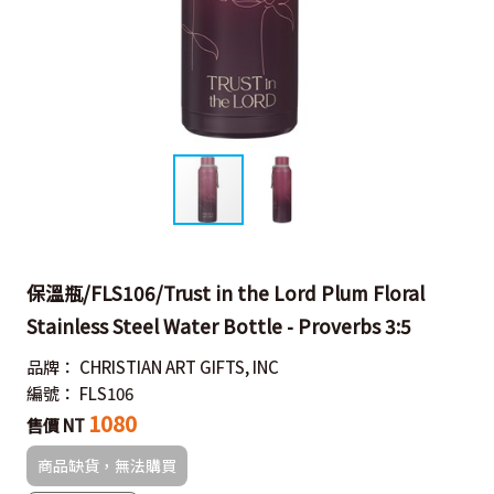
保溫瓶/FLS106/Trust in the Lord Plum Floral
Stainless Steel Water Bottle - Proverbs 3:5
品牌：
CHRISTIAN ART GIFTS, INC
編號：
FLS106
1080
售價 NT
商品缺貨，無法購買