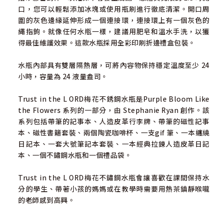
口，您可以輕鬆添加冰塊或使用瓶刷進行徹底清潔。開口周
圍的灰色邊緣延伸形成一個連接環，連接環上有一個灰色的
繩指鉤。就像任何水瓶一樣，建議用肥皂和溫水手洗，以獲
得最佳維護效果。這款水瓶採用全彩印刷折邊禮盒包裝。
水瓶內部具有雙層隔熱層，可將內容物保持穩定溫度至少 24
小時，容量為 24 液量盎司。
Trust in the L ORD梅花不銹鋼水瓶是Purple Bloom Like
the Flowers 系列的一部分，由 Stephanie Ryan 創作。該
系列包括帶筆的記事本、人造皮革行李牌、帶筆的磁性記事
本、磁性書籍套裝、兩個陶瓷咖啡杯、一支gif 筆、一本纏繞
日記本、一套大號筆記本套裝、一本經典拉鍊人造皮革日記
本、一個不鏽鋼水瓶和一個禮品袋。
Trust in the L ORD梅花不鏽鋼水瓶會讓喜歡在課間保持水
分的學生、帶著小孩的媽媽或在教學時需要用熱茶鎮靜喉嚨
的老師感到高興。