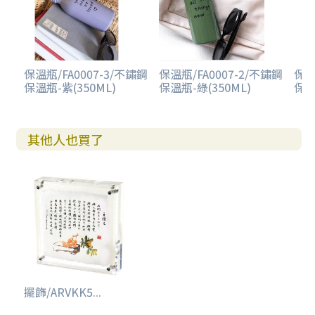
保溫瓶/FA0007-3/不鏽鋼
保溫瓶/FA0007-2/不鏽鋼
保溫
保溫瓶-紫(350ML)
保溫瓶-綠(350ML)
保溫
其他人也買了
擺飾/ARVKK5...