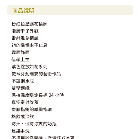
商品說明
粉紅色塗鴉花輪廓
漸層李子外觀
雷射雕刻情感
祂的憐憫永不止息
霧面飾面
信賴上主
紫色綻放如花系列
史蒂芬妮瑞安的藝術作品
不鏽鋼水瓶
雙壁絕緣
保持溫度穩定長達 24 小時
真空密封旋蓋
塑膠指鉤的編織指環
熱飲或冷飲
防汗、保持涼爽的奶瓶
建議手洗
不適用於洗碗機、微波爐或冰箱