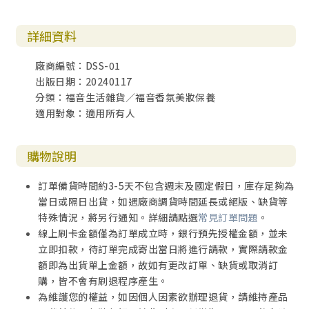
詳細資料
廠商編號：DSS-01
出版日期：20240117
分類：福音生活雜貨／福音香氛美妝保養
適用對象：適用所有人
購物說明
訂單備貨時間約3-5天不包含週末及國定假日，庫存足夠為
當日或隔日出貨，如遇廠商調貨時間延長或絕版、缺貨等
特殊情況，將另行通知。詳細請點選
常見訂單問題
。
線上刷卡金額僅為訂單成立時，銀行預先授權金額，並未
立即扣款，待訂單完成寄出當日將進行請款，實際請款金
額即為出貨單上金額，故如有更改訂單、缺貨或取消訂
購，皆不會有刷退程序產生。
為維護您的權益，如因個人因素欲辦理退貨，請維持產品