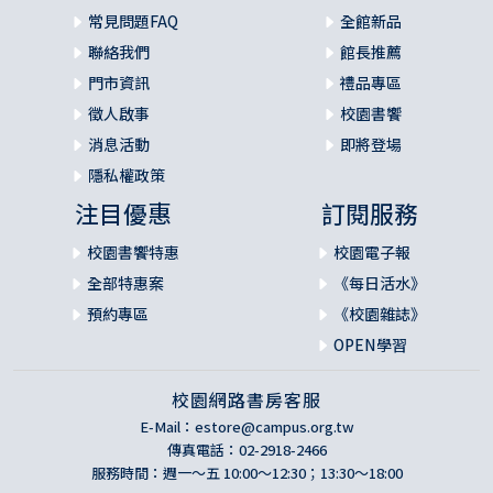
常見問題FAQ
全館新品
聯絡我們
館長推薦
門市資訊
禮品專區
徵人啟事
校園書饗
消息活動
即將登場
隱私權政策
注目優惠
訂閱服務
校園書饗特惠
校園電子報
全部特惠案
《每日活水》
預約專區
《校園雜誌》
OPEN學習
校園網路書房客服
E-Mail：
estore@campus.org.tw
傳真電話：02-2918-2466
服務時間：週一～五 10:00～12:30；13:30～18:00