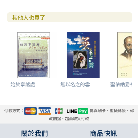
其他人也買了
始於寧謐處
無以名之的雲
聖依納爵神
付款方式：
傳真刷卡、虛擬轉帳、郵
政劃撥、超商取貨付款
關於我們
商品快訊