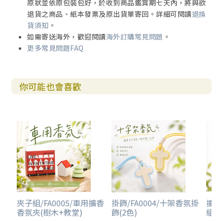
原狀並依原包裝包好，於收到商品鑑賞期七天內，將與欲
退貨之商品、紙本發票及原出貨單寄回。詳細可閱讀
退換
貨須知
。
如需寄送海外，歡迎閱讀
海外訂購常見問題
。
更多常見問題FAQ
你可能也會喜歡
夾子組/FA0005/車用擴香
掛飾/FA0004/十架香氛掛
擴香
香氛夾(樹木+教堂)
飾(2色)
組