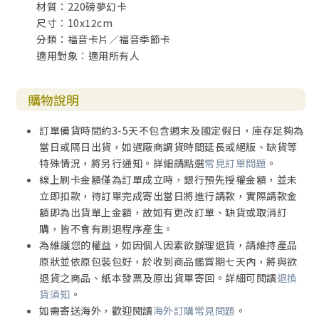
材質：220磅夢幻卡
尺寸：10x12cm
分類：福音卡片／福音季節卡
適用對象：適用所有人
購物說明
訂單備貨時間約3-5天不包含週末及國定假日，庫存足夠為
當日或隔日出貨，如遇廠商調貨時間延長或絕版、缺貨等
特殊情況，將另行通知。詳細請點選
常見訂單問題
。
線上刷卡金額僅為訂單成立時，銀行預先授權金額，並未
立即扣款，待訂單完成寄出當日將進行請款，實際請款金
額即為出貨單上金額，故如有更改訂單、缺貨或取消訂
購，皆不會有刷退程序產生。
為維護您的權益，如因個人因素欲辦理退貨，請維持產品
原狀並依原包裝包好，於收到商品鑑賞期七天內，將與欲
退貨之商品、紙本發票及原出貨單寄回。詳細可閱讀
退換
貨須知
。
如需寄送海外，歡迎閱讀
海外訂購常見問題
。