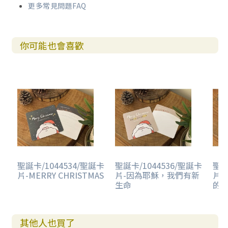
更多常見問題FAQ
你可能也會喜歡
聖誕卡/1044534/聖誕卡
聖誕卡/1044536/聖誕卡
聖誕
片-MERRY CHRISTMAS
片-因為耶穌，我們有新
片
生命
的
其他人也買了