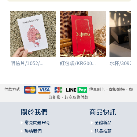
明信片/1052/...
紅包袋/KRG00...
水杯/3092/陶
付款方式：
傳真刷卡、虛擬轉帳、郵
政劃撥、超商取貨付款
關於我們
商品快訊
常見問題FAQ
全館新品
聯絡我們
館長推薦