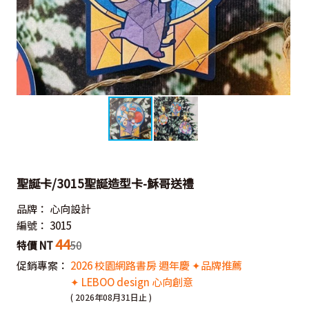
聖誕卡/3015聖誕造型卡-穌哥送禮
品牌：
心向設計
編號：
3015
44
特價 NT
50
促銷專案：
2026 校園網路書房 週年慶 ✦品牌推薦
✦ LEBOO design 心向創意
( 2026年08月31日止 )