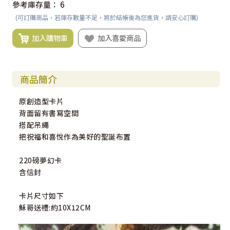
參考庫存量：
6
(可訂購商品，若庫存數量不足，將於結帳後為您進貨，請安心訂購)
加入購物車
加入喜愛商品
商品簡介
原創造型卡片
背面留有書寫空間
搭配吊繩
把祝福和喜悅作為美好的聖誕布置
220磅夢幻卡
含信封
卡片尺寸如下
穌哥送禮:約10X12CM