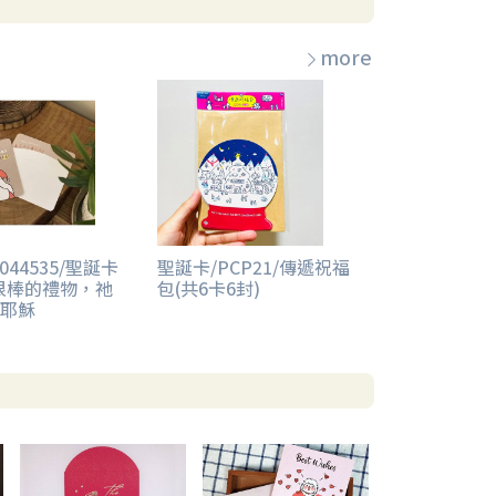
more
044535/聖誕卡
聖誕卡/PCP21/傳遞祝福
很棒的禮物，祂
包(共6卡6封)
耶穌