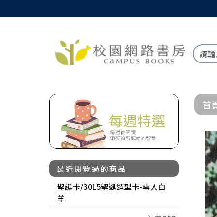
首
最近閱覽過的商品
聖誕卡/3015聖誕造型卡-雪人白
羊
more