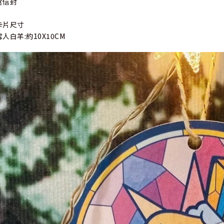
含信封
卡片尺寸
雪人白羊:約10X10CM