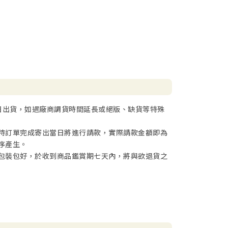
日出貨，如遇廠商調貨時間延長或絕版、缺貨等特殊
待訂單完成寄出當日將進行請款，實際請款金額即為
序產生。
包裝包好，於收到商品鑑賞期七天內，將與欲退貨之