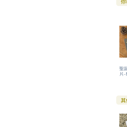
你
聖誕
片-
其