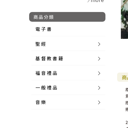
商品分類
電 子 書
聖 經
基 督 教 書 籍
新 舊 約 聖 經
福 音 禮 品
簡 體 聖 經
聖 經 論 叢
和 合 本
商
一 般 禮 品
英 文 聖 經
神 學 類
福 音 飾 品 配 件
和 合 本 標 點
參 考 書 工 具 書
音 樂
外 文 聖 經
實 踐 神 學
福 音 家 飾 用 品
一 般 卡 片
新 標 點 和 合 本
K J V
摩 西 五 經
系 統 神 學
福 音 項 鍊
讀 經 法
中 外 文 聖 經
教 會 歷 史
福 音 生 活 雜 貨
一 般 文 具
詩 本 樂 譜
和 合 本 修 訂 版
E S V
歷 史 書
神 、 創 造
宣 教 差 傳
福 音 耳 環 / 耳 夾
福 音 桌 飾 品
萬 用 卡
釋 經 法
創 世 記