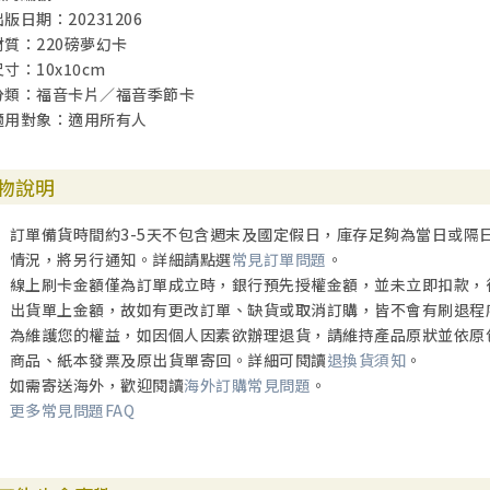
出版日期：20231206
材質：220磅夢幻卡
尺寸：10x10cm
分類：福音卡片／福音季節卡
適用對象：適用所有人
物說明
訂單備貨時間約3-5天不包含週末及國定假日，庫存足夠為當日或隔
情況，將另行通知。詳細請點選
常見訂單問題
。
線上刷卡金額僅為訂單成立時，銀行預先授權金額，並未立即扣款，
出貨單上金額，故如有更改訂單、缺貨或取消訂購，皆不會有刷退程
為維護您的權益，如因個人因素欲辦理退貨，請維持產品原狀並依原
商品、紙本發票及原出貨單寄回。詳細可閱讀
退換貨須知
。
如需寄送海外，歡迎閱讀
海外訂購常見問題
。
更多常見問題FAQ