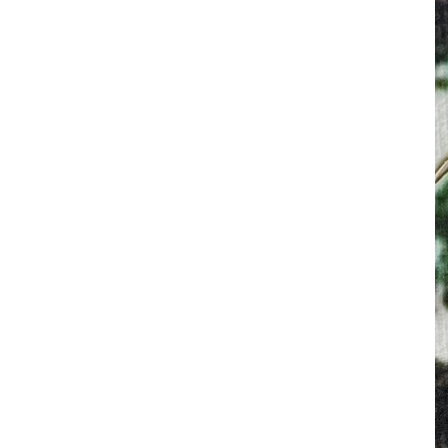
其 他 中 外 文 聖 經
新 約 歷 史 書
青 少 年
靈 恩
研 經 材 料
詩 、 散 文
福 音 包 裝 用 品
聖 經 故 事
約 拿 書
約 翰 福 音
加 拉 太 書
雅 各 書
啟 示 錄
信 徒 神 學
福 音 明 信 片 . 書 籤
成 人
教 育
兒 童 教 材
劇 本 遊 戲
福 音 文 具 雜 貨
聖 經 神 學
彌 迦 書
以 弗 所 書
彼 得 前 書
使 徒 行 傳
靈 界
福 音 季 節 卡
職 業
文 字 工 作
青 少 年 教 材
兒 童 故 事 C D
偽 經 次 經
那 鴻 書
腓 立 比 書
彼 得 後 書
福 音 小 禮 卡
特 殊 問 題
小 組 教 會
幼 稚 教 材
畫 冊
哈 巴 谷 書
歌 羅 西 書
約 翰 壹 、 貳 、 參 書
其 他 福 音 卡 片
生 活 教 導
成 人 教 材
西 番 雅 書
帖 撒 羅 尼 迦 前 後
猶 大 書
主 日 學 教 材
哈 該 書
提 摩 太 前 後
歸 納 法 研 經
撒 迦 利 亞 書
提 多 書
紙 品
瑪 拉 基 書
腓 利 門 書
教 牧 書 信