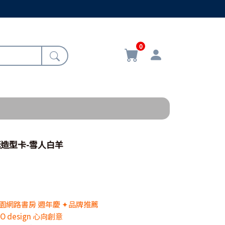
0
誕造型卡-雪人白羊
 校園網路書房 週年慶 ✦品牌推薦
OO design 心向創意