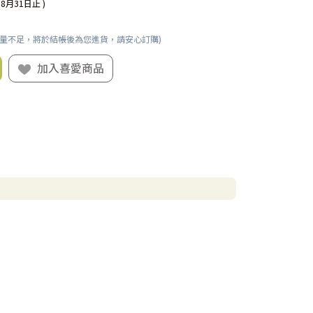
08月31日止 )
數量不足，將於結帳後為您進貨，請安心訂購)
加入喜愛商品