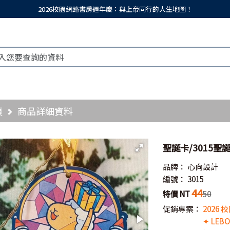
2026校園網路書房週年慶：與上帝同行的人生地圖！
頁
商品詳細資料
聖誕卡/3015聖
品牌：
心向設計
編號：
3015
44
特價 NT
50
促銷專案：
2026
✦ LEB