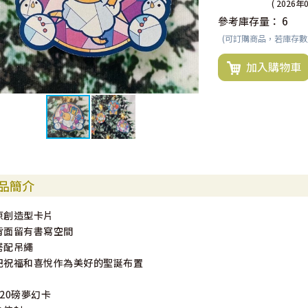
( 2026年
參考庫存量：
6
(可訂購商品，若庫存
加入購物車
品簡介
原創造型卡片
背面留有書寫空間
搭配吊繩
把祝福和喜悅作為美好的聖誕布置
220磅夢幻卡