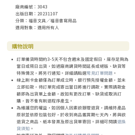
廠商編號：3043
出版日期：20231107
分類：福音文具／福音書寫用品
適用對象：適用所有人
購物說明
訂單備貨時間約3-5天不包含週末及國定假日，庫存足夠為
當日或隔日出貨，如遇廠商調貨時間延長或絕版、缺貨等
特殊情況，將另行通知。詳細請點選
常見訂單問題
。
線上刷卡金額僅為訂單成立時，銀行預先授權金額，並未
立即扣款，待訂單完成寄出當日將進行請款，實際請款金
額即為出貨單上金額，故如有更改訂單、缺貨或取消訂
購，皆不會有刷退程序產生。
為維護您的權益，如因個人因素欲辦理退貨，請維持產品
原狀並依原包裝包好，於收到商品鑑賞期七天內，將與欲
退貨之商品、紙本發票及原出貨單寄回。詳細可閱讀
退換
貨須知
。