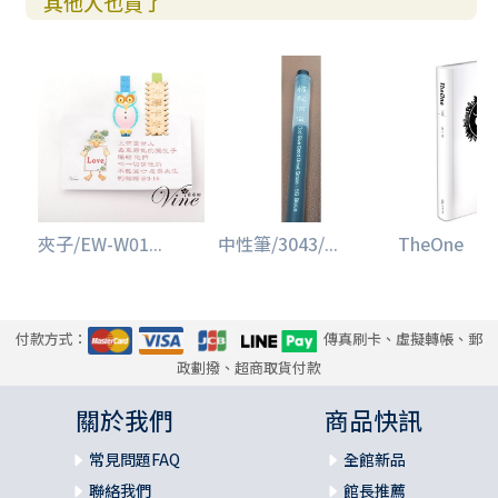
其他人也買了
夾子/EW-W01...
中性筆/3043/...
TheOne
付款方式：
傳真刷卡、虛擬轉帳、郵
政劃撥、超商取貨付款
關於我們
商品快訊
常見問題FAQ
全館新品
聯絡我們
館長推薦