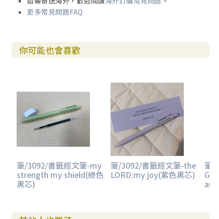
如需寄送海外，歡迎閱讀
海外訂購常見問題
。
更多常見問題FAQ
你可能也會喜歡
筆/3092/書籤經文筆-my
筆/3092/書籤經文筆-the
筆/
strength my shield(綠色
LORD:my joy(紫色黑芯)
GOD
黑芯)
an