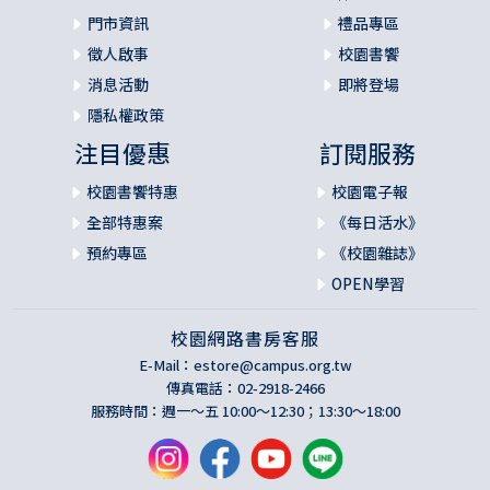
門市資訊
禮品專區
徵人啟事
校園書饗
消息活動
即將登場
隱私權政策
注目優惠
訂閱服務
校園書饗特惠
校園電子報
全部特惠案
《每日活水》
預約專區
《校園雜誌》
OPEN學習
校園網路書房客服
E-Mail：
estore@campus.org.tw
傳真電話：02-2918-2466
服務時間：週一～五 10:00～12:30；13:30～18:00