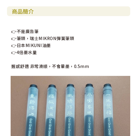
商品簡介
👉不是廣告筆
👉筆頭，瑞士MIKRON彈簧筆頭
👉日本MIKUNI油墨
👉4倍墨水量
握感舒適 非常滑順，不會暈墨，0.5mm