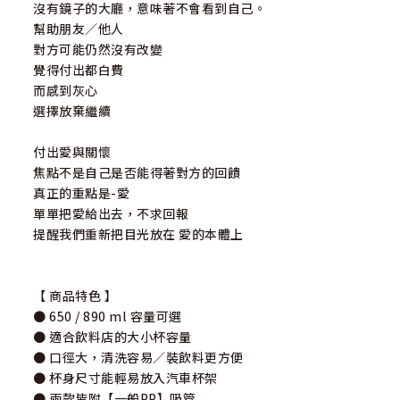
沒有鏡子的大廳，意味著不會看到自己。
幫助朋友／他人
對方可能仍然沒有改變
覺得付出都白費
而感到灰心
選擇放棄繼續
付出愛與關懷
焦點不是自己是否能得著對方的回饋
真正的重點是-愛
單單把愛給出去，不求回報
提醒我們重新把目光放在 愛的本體上
【 商品特色 】
● 650 / 890 ml 容量可選
● 適合飲料店的大小杯容量
● 口徑大，清洗容易／裝飲料更方便
● 杯身尺寸能輕易放入汽車杯架
● 兩款皆附【一般PP】吸管