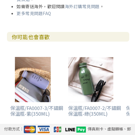
如需寄送海外，歡迎閱讀
海外訂購常見問題
。
更多常見問題FAQ
你可能也會喜歡
保溫瓶/FA0007-3/不鏽鋼
保溫瓶/FA0007-2/不鏽鋼
保溫
保溫瓶-紫(350ML)
保溫瓶-綠(350ML)
保溫
付款方式：
傳真刷卡、虛擬轉帳、郵