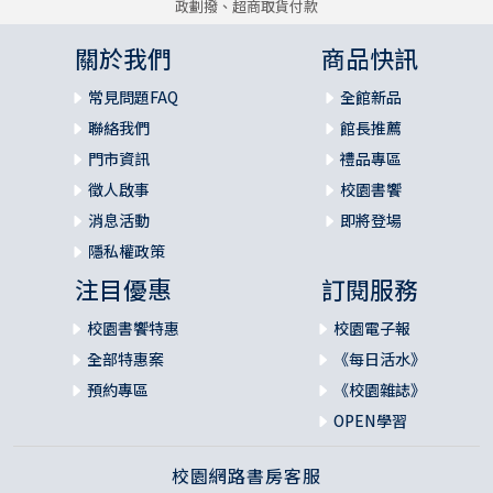
政劃撥、超商取貨付款
關於我們
商品快訊
常見問題FAQ
全館新品
聯絡我們
館長推薦
門市資訊
禮品專區
徵人啟事
校園書饗
消息活動
即將登場
隱私權政策
注目優惠
訂閱服務
校園書饗特惠
校園電子報
全部特惠案
《每日活水》
預約專區
《校園雜誌》
OPEN學習
校園網路書房客服