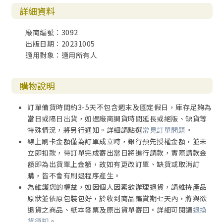
詳細資料
廠商編號：3092
出版日期：20231005
適用對象：適用所有人
購物說明
訂單備貨時間約3-5天不包含週末及國定假日，庫存足夠為
當日或隔日出貨，如遇廠商調貨時間延長或絕版、缺貨等
特殊情況，將另行通知。詳細請點選
常見訂單問題
。
線上刷卡金額僅為訂單成立時，銀行預先授權金額，並未
立即扣款，待訂單完成寄出當日將進行請款，實際請款金
額即為出貨單上金額，故如有更改訂單、缺貨或取消訂
購，皆不會有刷退程序產生。
為維護您的權益，如因個人因素欲辦理退貨，請維持產品
原狀並依原包裝包好，於收到商品鑑賞期七天內，將與欲
退貨之商品、紙本發票及原出貨單寄回。詳細可閱讀
退換
貨須知
。