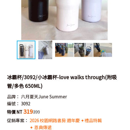
冰霸杯/3092/小冰霸杯-love walks through(附吸
管/多色 650ML)
品牌：
六月夏天June Summer
編號：
3092
319
特價 NT
399
促銷專案：
2026 校園網路書房 週年慶 ✦禮品特輯
✦ 恩典傳遞