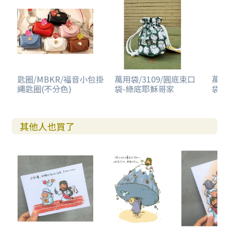
匙圈/MBKR/福音小包掛
萬用袋/3109/圓底束口
萬用
繩匙圈(不分色)
袋-綠底耶穌哥家
袋-
其他人也買了