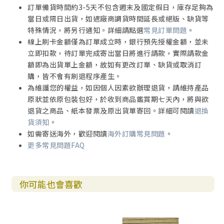
訂單備貨時間約3-5天不包含週末及國定假日，庫存足夠為
當日或隔日出貨，如遇廠商調貨時間延長或絕版、缺貨等
特殊情況，將另行通知。詳細請點選
常見訂單問題
。
線上刷卡金額僅為訂單成立時，銀行預先授權金額，並未
立即扣款，待訂單完成寄出當日將進行請款，實際請款金
額即為出貨單上金額，故如有更改訂單、缺貨或取消訂
購，皆不會有刷退程序產生。
為維護您的權益，如因個人因素欲辦理退貨，請維持產品
原狀並依原包裝包好，於收到商品鑑賞期七天內，將與欲
退貨之商品、紙本發票及原出貨單寄回。詳細可閱讀
退換
貨須知
。
如需寄送海外，歡迎閱讀
海外訂購常見問題
。
更多常見問題FAQ
你可能也會喜歡