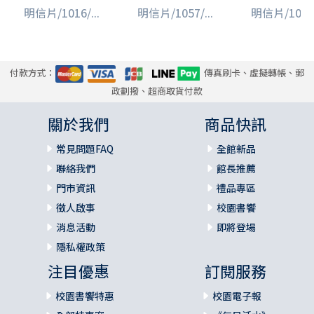
明信片/1016/...
明信片/1057/...
明信片/1019/
付款方式：
傳真刷卡、虛擬轉帳、郵
政劃撥、超商取貨付款
關於我們
商品快訊
常見問題FAQ
全館新品
聯絡我們
館長推薦
門市資訊
禮品專區
徵人啟事
校園書饗
消息活動
即將登場
隱私權政策
注目優惠
訂閱服務
校園書饗特惠
校園電子報