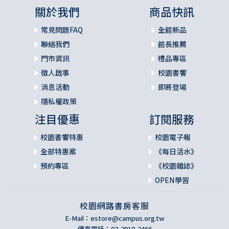
關於我們
商品快訊
常見問題FAQ
全館新品
聯絡我們
館長推薦
門市資訊
禮品專區
徵人啟事
校園書饗
消息活動
即將登場
隱私權政策
注目優惠
訂閱服務
校園書饗特惠
校園電子報
全部特惠案
《每日活水》
預約專區
《校園雜誌》
OPEN學習
校園網路書房客服
E-Mail：
estore@campus.org.tw
傳真電話：02-2918-2466