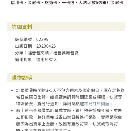
信用卡、金融卡、悠遊卡、一卡通、大約可放6張銀行金融卡
詳細資料
廠商編號：02399
出版日期：20230425
分類：福音包夾類／福音萬用包袋
適用對象：適用所有人
購物說明
訂單備貨時間約3-5天不包含週末及國定假日，庫存足夠為
當日或隔日出貨，如遇廠商調貨時間延長或絕版、缺貨等
特殊情況，將另行通知。詳細請點選
常見訂單問題
。
線上刷卡金額僅為訂單成立時，銀行預先授權金額，並未
立即扣款，待訂單完成寄出當日將進行請款，實際請款金
額即為出貨單上金額，故如有更改訂單、缺貨或取消訂
購，皆不會有刷退程序產生。