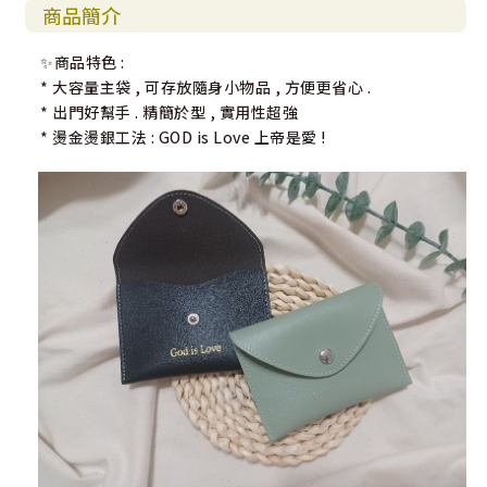
商品簡介
✨商品特色 :
* 大容量主袋 , 可存放隨身小物品 , 方便更省心 .
* 出門好幫手 . 精簡於型 , 實用性超強
* 燙金燙銀工法 : GOD is Love 上帝是愛 !