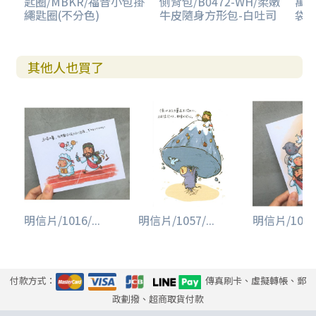
匙圈/MBKR/福音小包掛
側背包/B0472-WH/柔嫩
萬用
繩匙圈(不分色)
牛皮隨身方形包-白吐司
袋-
其他人也買了
明信片/1016/...
明信片/1057/...
明信片/1019/
付款方式：
傳真刷卡、虛擬轉帳、郵
政劃撥、超商取貨付款