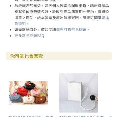
為維護您的權益，如因個人因素欲辦理退貨，請維持產品
原狀並依原包裝包好，於收到商品鑑賞期七天內，將與欲
退貨之商品、紙本發票及原出貨單寄回。詳細可閱讀
退換
貨須知
。
如需寄送海外，歡迎閱讀
海外訂購常見問題
。
更多常見問題FAQ
你可能也會喜歡