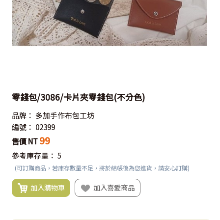
零錢包/3086/卡片夾零錢包(不分色)
品牌：
多加手作布包工坊
編號：
02399
99
售價 NT
參考庫存量：
5
(可訂購商品，若庫存數量不足，將於結帳後為您進貨，請安心訂購)
加入購物車
加入喜愛商品