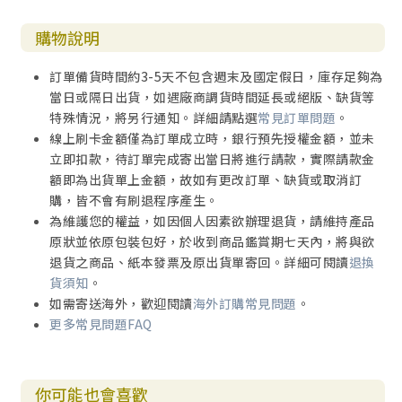
購物說明
訂單備貨時間約3-5天不包含週末及國定假日，庫存足夠為
當日或隔日出貨，如遇廠商調貨時間延長或絕版、缺貨等
特殊情況，將另行通知。詳細請點選
常見訂單問題
。
線上刷卡金額僅為訂單成立時，銀行預先授權金額，並未
立即扣款，待訂單完成寄出當日將進行請款，實際請款金
額即為出貨單上金額，故如有更改訂單、缺貨或取消訂
購，皆不會有刷退程序產生。
為維護您的權益，如因個人因素欲辦理退貨，請維持產品
原狀並依原包裝包好，於收到商品鑑賞期七天內，將與欲
退貨之商品、紙本發票及原出貨單寄回。詳細可閱讀
退換
貨須知
。
如需寄送海外，歡迎閱讀
海外訂購常見問題
。
更多常見問題FAQ
你可能也會喜歡