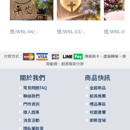
燈/WNL-04/...
燈/WNL-03/...
燈/WNL-01/.
付款方式：
傳真刷卡、虛擬轉帳、郵
政劃撥、超商取貨付款
關於我們
商品快訊
常見問題FAQ
全館新品
聯絡我們
館長推薦
門市資訊
禮品專區
徵人啟事
校園書饗
消息活動
即將登場
隱私權政策