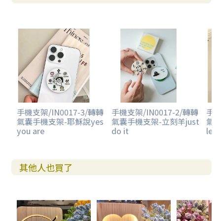
手機支架/IN0017-3/轉轉
手機支架/IN0017-2/轉轉
手機
氣囊手機支架-耶穌說yes
氣囊手機支架-立刻羊just
氣
you are
do it
let'
其他人也買了