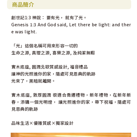
商品簡介
創世記1:3 神說： 要有光， 就有了光。
Genesis 1:3 And God said, Let there be light: and ther
e was light.
「光」這個名稱可用來形容一切的
生命之源, 真理之源, 喜樂之源, 及純潔無暇
實木底座, 圓潤北歐質感設計, 福音禮品
讓神的光照進你的家，隨處可見恩典的軌跡
光來了，黑暗就離開。
實木底座, 敦厚圓潤 很適合喬遷禮物，新年禮物，在新年新
春，添購一個光明燈， 讓光照進你的家，帶下祝福，隨處可
見恩典的軌跡
品味生活×優雅質感×獨家設計