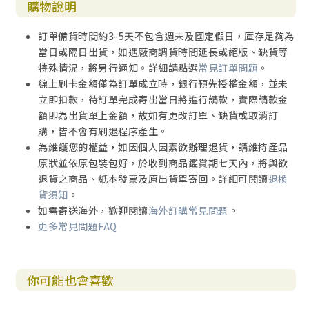
購物說明
訂單備貨時間約3-5天不包含週末及國定假日，庫存足夠為
當日或隔日出貨，如遇廠商調貨時間延長或絕版、缺貨等
特殊情況，將另行通知。詳細請點選
常見訂單問題
。
線上刷卡金額僅為訂單成立時，銀行預先授權金額，並未
立即扣款，待訂單完成寄出當日將進行請款，實際請款金
額即為出貨單上金額，故如有更改訂單、缺貨或取消訂
購，皆不會有刷退程序產生。
為維護您的權益，如因個人因素欲辦理退貨，請維持產品
原狀並依原包裝包好，於收到商品鑑賞期七天內，將與欲
退貨之商品、紙本發票及原出貨單寄回。詳細可閱讀
退換
貨須知
。
如需寄送海外，歡迎閱讀
海外訂購常見問題
。
更多常見問題FAQ
你可能也會喜歡