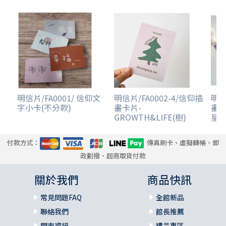
明信片/FA0001/ 信仰文
明信片/FA0002-4/信仰插
明信
字小卡(不分款)
畫卡片-
畫卡
GROWTH&LIFE(樹)
星)
付款方式：
傳真刷卡、虛擬轉帳、郵
政劃撥、超商取貨付款
關於我們
商品快訊
常見問題FAQ
全館新品
聯絡我們
館長推薦
門市資訊
禮品專區