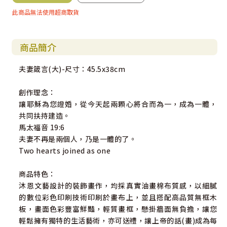
此商品無法使用超商取貨
商品簡介
夫妻箴言(大)-尺寸：45.5x38cm
創作理念：
讓耶穌為您證婚，從今天起兩顆心將合而為一，成為一體，
共同扶持建造。
馬太福音 19:6
夫妻不再是兩個人，乃是一體的了。
Two hearts joined as one
商品特色：
沐恩文藝設計的裝飾畫作，均採真實油畫棉布質感，以細膩
的數位彩色印刷技術印刷於畫布上，並且搭配高品質無框木
板，畫面色彩豐富鮮豔，輕質畫框，懸掛牆面無負擔，讓您
輕鬆擁有獨特的生活藝術，亦可送禮，讓上帝的話(畫)成為每