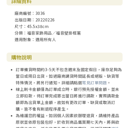
詳細資料
廠商編號：3036
出版日期：20220226
尺寸：45.5x38cm
分類：福音家飾用品／福音壁掛框匾
適用對象：適用所有人
購物說明
訂單備貨時間約3-5天不包含週末及國定假日，庫存足夠為
當日或隔日出貨，如遇廠商調貨時間延長或絕版、缺貨等
特殊情況，將另行通知。詳細請點選
常見訂單問題
。
線上刷卡金額僅為訂單成立時，銀行預先授權金額，並未
立即扣款，待訂單完成寄出當日將進行請款，實際請款金
額即為出貨單上金額，故如有更改訂單、缺貨或取消訂
購，皆不會有刷退程序產生。
為維護您的權益，如因個人因素欲辦理退貨，請維持產品
原狀並依原包裝包好，於收到商品鑑賞期七天內，將與欲