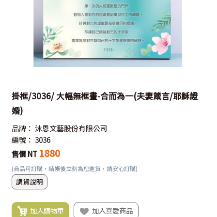
掛框/3036/ 大幅無框畫-合而為一(夫妻箴言/耶穌證
婚)
品牌：
沐恩文藝股份有限公司
編號：
3036
1880
售價 NT
(商品可訂購，結帳後立刻為您進貨，請安心訂購)
調貨說明
加入購物車
加入喜愛商品