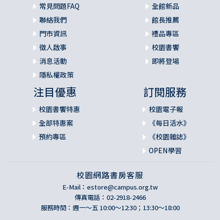
常見問題FAQ
全館新品
聯絡我們
館長推薦
門市資訊
禮品專區
徵人啟事
校園書饗
消息活動
即將登場
隱私權政策
注目優惠
訂閱服務
校園書饗特惠
校園電子報
全部特惠案
《每日活水》
預約專區
《校園雜誌》
OPEN學習
校園網路書房客服
E-Mail：
estore@campus.org.tw
傳真電話：02-2918-2466
服務時間：週一～五 10:00～12:30；13:30～18:00