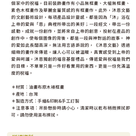
個家中的祝福，目前裝飾畫作有小品無框畫、大幅無框畫、
素色木框畫作及華麗金屬質感的有框畫作。此外，沐恩文藝
的文創藝術設計，每項產品設計靈感，都是因為「沐」浴在
上帝的愛與「恩」典裡所帶出的美好；一段經文，帶出一份
感動，成就一份創作，並將來自上帝的創意，投射在產品的
創作中，使每個圖像的背後，都是一段與神對話的故事。 神
的愛如此長闊高深，無法用言語訴說的，《沐恩文藝》透過
細緻的畫作來傳遞，讓人心可以被溫暖，真實感受到上帝的
愛與呵護，沐恩獨創的福音基督禮品，傳遞愛與祝福是我們
的目標，不單單只是一件好看實用的東西，更是一份充滿溫
度的祝福。
＊材質：油畫布原木裱框畫
＊產地：台灣
＊製造方式：手繪&印刷&手工訂製
＊注意事項：吊掛懸掛時請小心，清潔時以乾布稍微擦拭即
可，請勿使用濕布擦拭。