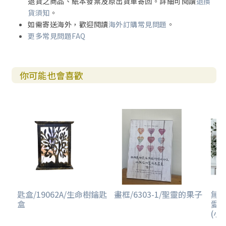
退貨之商品、紙本發票及原出貨單寄回。詳細可閱讀
退換
貨須知
。
如需寄送海外，歡迎閱讀
海外訂購常見問題
。
更多常見問題FAQ
你可能也會喜歡
匙盒/19062A/生命樹鑰匙
畫框/6303-1/聖靈的果子
無框
盒
愛
(小/