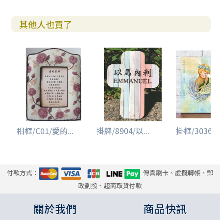
其他人也買了
相框/C01/愛的...
掛牌/8904/以...
掛框/3036/ ..
付款方式：
傳真刷卡、虛擬轉帳、郵
政劃撥、超商取貨付款
關於我們
商品快訊