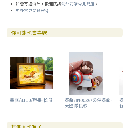
如需寄送海外，歡迎閱讀
海外訂購常見問題
。
更多常見問題FAQ
你可能也會喜歡
畫框/3110/燈畫-松鼠
擺飾/IN0036/公仔擺飾-
擺飾
天國隊長款
仔擺
其他人也買了