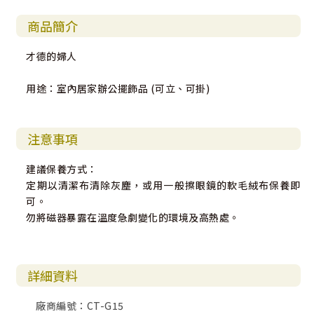
商品簡介
才德的婦人
用途：室內居家辦公擺飾品 (可立、可掛)
注意事項
建議保養方式：
定期以清潔布清除灰塵，或用一般擦眼鏡的軟毛絨布保養即
可。
勿將磁器暴露在溫度急劇變化的環境及高熱處。
詳細資料
廠商編號：CT-G15