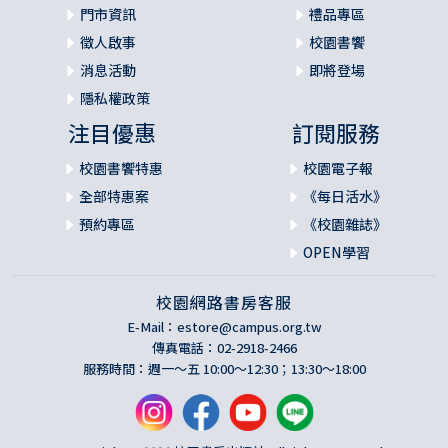
門市資訊
禮品專區
徵人啟事
校園書饗
消息活動
即將登場
隱私權政策
注目優惠
訂閱服務
校園書饗特惠
校園電子報
全部特惠案
《每日活水》
預約專區
《校園雜誌》
OPEN學習
校園網路書房客服
E-Mail：
estore@campus.org.tw
傳真電話：02-2918-2466
服務時間：週一～五 10:00～12:30；13:30～18:00