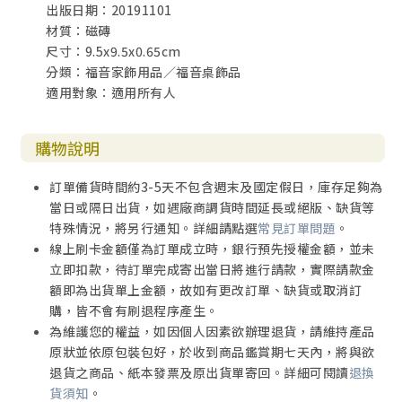
出版日期：20191101
材質：磁磚
尺寸：9.5x9.5x0.65cm
分類：福音家飾用品／福音桌飾品
適用對象：適用所有人
購物說明
訂單備貨時間約3-5天不包含週末及國定假日，庫存足夠為
當日或隔日出貨，如遇廠商調貨時間延長或絕版、缺貨等
特殊情況，將另行通知。詳細請點選
常見訂單問題
。
線上刷卡金額僅為訂單成立時，銀行預先授權金額，並未
立即扣款，待訂單完成寄出當日將進行請款，實際請款金
額即為出貨單上金額，故如有更改訂單、缺貨或取消訂
購，皆不會有刷退程序產生。
為維護您的權益，如因個人因素欲辦理退貨，請維持產品
原狀並依原包裝包好，於收到商品鑑賞期七天內，將與欲
退貨之商品、紙本發票及原出貨單寄回。詳細可閱讀
退換
貨須知
。