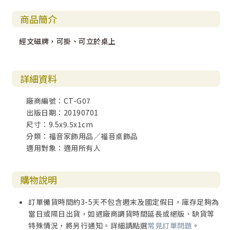
商品簡介
經文磁牌，可掛、可立於桌上
詳細資料
廠商編號：CT-G07
出版日期：20190701
尺寸：9.5x9.5x1cm
分類：福音家飾用品／福音桌飾品
適用對象：適用所有人
購物說明
訂單備貨時間約3-5天不包含週末及國定假日，庫存足夠為
當日或隔日出貨，如遇廠商調貨時間延長或絕版、缺貨等
特殊情況，將另行通知。詳細請點選
常見訂單問題
。