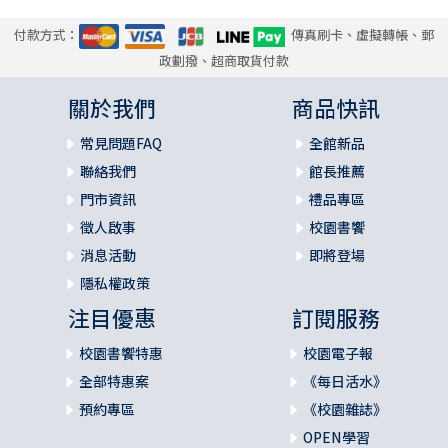
付款方式：
傳真刷卡、虛擬轉帳、郵
政劃撥、超商取貨付款
關於我們
商品快訊
常見問題FAQ
全館新品
聯絡我們
館長推薦
門市資訊
禮品專區
徵人啟事
校園書饗
消息活動
即將登場
隱私權政策
注目優惠
訂閱服務
校園書饗特惠
校園電子報
全部特惠案
《每日活水》
預約專區
《校園雜誌》
OPEN學習