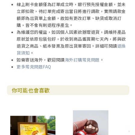
線上刷卡金額僅為訂單成立時，銀行預先授權金額，並未
立即扣款，待訂單完成寄出當日將進行請款，實際請款金
額即為出貨單上金額，故如有更改訂單、缺貨或取消訂
購，皆不會有刷退程序產生。
為維護您的權益，如因個人因素欲辦理退貨，請維持產品
原狀並依原包裝包好，於收到商品鑑賞期七天內，將與欲
退貨之商品、紙本發票及原出貨單寄回。詳細可閱讀
退換
貨須知
。
如需寄送海外，歡迎閱讀
海外訂購常見問題
。
更多常見問題FAQ
你可能也會喜歡