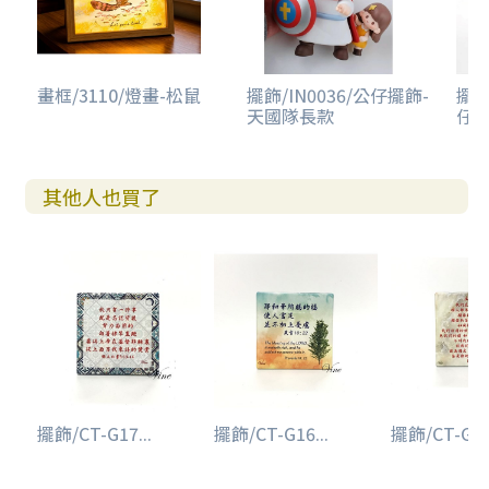
畫框/3110/燈畫-松鼠
擺飾/IN0036/公仔擺飾-
擺飾
天國隊長款
仔擺
其他人也買了
擺飾/CT-G17...
擺飾/CT-G16...
擺飾/CT-G04.