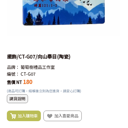
擺飾/CT-G07/向山舉目(陶瓷)
品牌：
葡萄樹禮品工作室
編號：
CT-G07
180
售價 NT
(商品可訂購，結帳後立刻為您進貨，請安心訂購)
調貨說明
加入購物車
加入喜愛商品